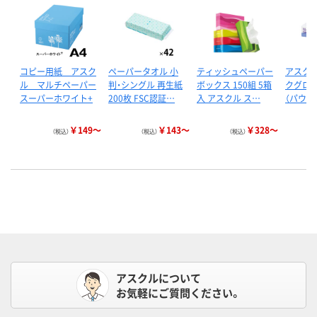
コピー用紙 アスク
ペーパータオル 小
ティッシュペーパー
アスクル
ル マルチペーパー
判・シングル 再生紙
ボックス 150組 5箱
クグロー
スーパーホワイト+
200枚 FSC認証…
入 アスクル ス…
（パウダ
￥149～
￥143～
￥328～
（税込）
（税込）
（税込）
アスクルについて
お気軽にご質問ください。