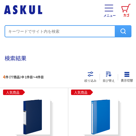
カゴ
メニュー
検索結果
4
件（77商品）中 1件目～
4
件目
表示切替
絞り込み
並び替え
人気商品
人気商品