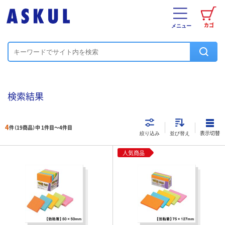
カゴ
メニュー
検索結果
4
件（19商品）中 1件目～
4
件目
表示切替
絞り込み
並び替え
人気商品