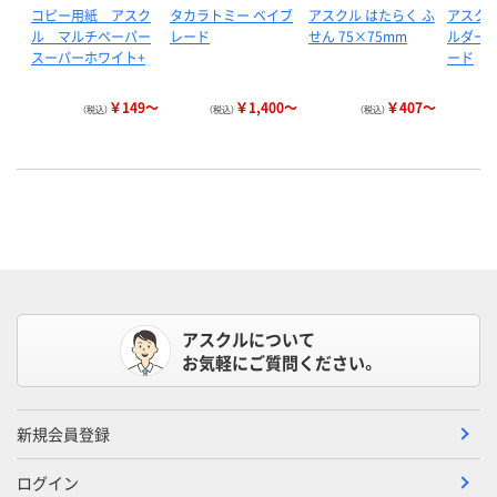
コピー用紙 アスク
タカラトミー ベイブ
アスクル はたらく ふ
アスクル
ル マルチペーパー
レード
せん 75×75mm
ルダー 
スーパーホワイト+
ード
￥149～
￥1,400～
￥407～
（税込）
（税込）
（税込）
アスクルについて
お気軽にご質問ください。
新規会員登録
ログイン