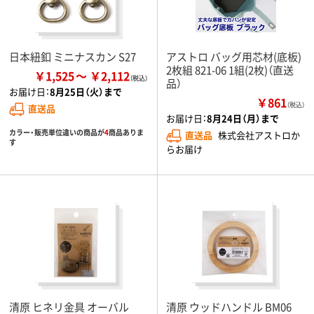
日本紐釦 ミニナスカン S27
アストロ バッグ用芯材(底板)
2枚組 821-06 1組(2枚)（直送
￥1,525
￥2,112
品）
お届け日：
8月25日（火）まで
￥861
（税込）
直送品
お届け日：
8月24日（月）まで
カラー・販売単位違いの商品が
4
商品ありま
直送品
株式会社アストロか
す
らお届け
清原 ヒネリ金具 オーバル
清原 ウッドハンドル BM06