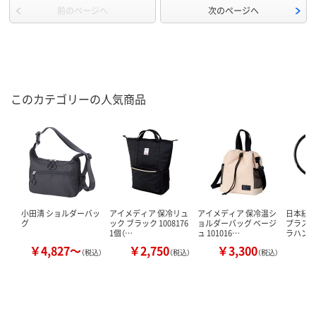
前のページへ
次のページへ
このカテゴリーの人気商品
小田清 ショルダーバッ
アイメディア 保冷リュ
アイメディア 保冷温シ
日本紐釦
グ
ック ブラック 1008176
ョルダーバッグ ベージ
プラスチ
1個（…
ュ 101016…
ラハンド
￥4,827～
￥2,750
￥3,300
￥
（税込）
（税込）
（税込）