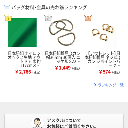
バッグ材料・金具の売れ筋ランキング
日本紐釦 ナイロン
日本紐釦貿易 Dカン
【アウトレット】日
オックス生地 アウ
幅30mm 30個入 ニ
本紐釦貿易 ネジ式D
トドア 巾約
ッケル S22…
カン ジョイントパ
117cm×…
ーツ…
￥1,449
（税込）
￥2,786
￥574
（税込）
（税込）
ランキング一覧
アスクルについて
お気軽にご質問ください。