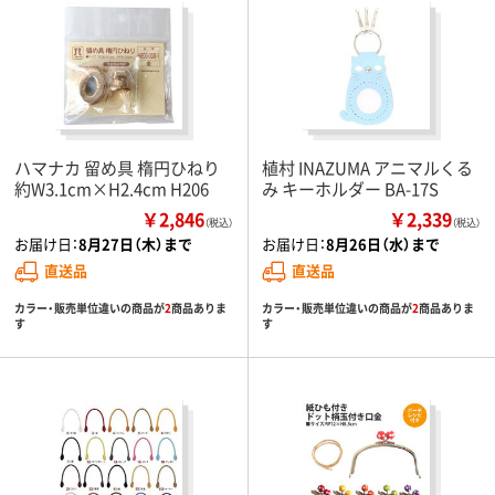
ハマナカ 留め具 楕円ひねり
植村 INAZUMA アニマルくる
約W3.1cm×H2.4cm H206
み キーホルダー BA-17S
￥2,846
￥2,339
（税込）
（税込）
お届け日：
8月27日（木）まで
お届け日：
8月26日（水）まで
直送品
直送品
カラー・販売単位違いの商品が
2
商品ありま
カラー・販売単位違いの商品が
2
商品ありま
す
す