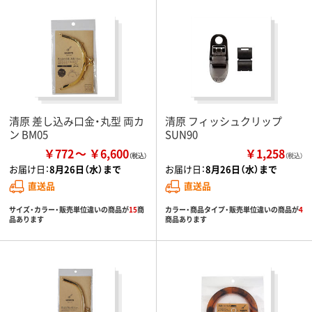
清原 差し込み口金・丸型 両カ
清原 フィッシュクリップ
ン BM05
SUN90
￥772
￥6,600
￥1,258
（税込）
お届け日：
8月26日（水）まで
お届け日：
8月26日（水）まで
直送品
直送品
サイズ・カラー・販売単位違いの商品が
15
商
カラー・商品タイプ・販売単位違いの商品が
4
品あります
商品あります