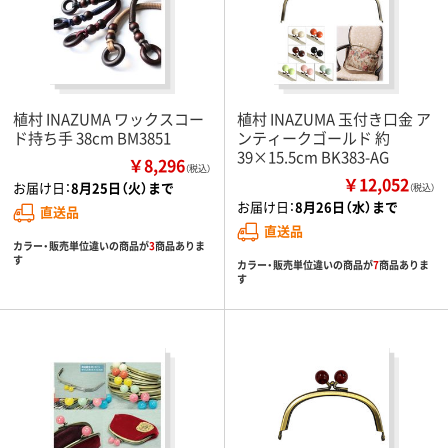
植村 INAZUMA ワックスコー
植村 INAZUMA 玉付き口金 ア
ド持ち手 38cm BM3851
ンティークゴールド 約
39×15.5cm BK383-AG
￥8,296
（税込）
￥12,052
お届け日：
8月25日（火）まで
（税込）
お届け日：
8月26日（水）まで
直送品
直送品
カラー・販売単位違いの商品が
3
商品ありま
す
カラー・販売単位違いの商品が
7
商品ありま
す