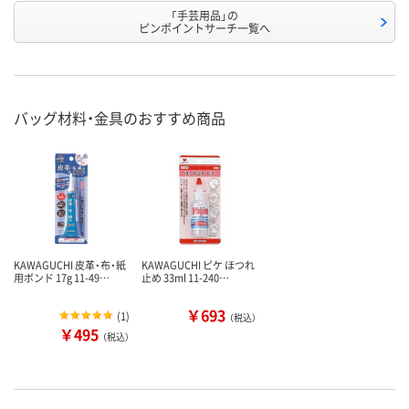
「手芸用品」の
ピンポイントサーチ一覧へ
バッグ材料・金具のおすすめ商品
KAWAGUCHI 皮革・布・紙
KAWAGUCHI ピケ ほつれ
用ボンド 17g 11-49…
止め 33ml 11-240…
￥693
(
1
)
（税込）
￥495
（税込）