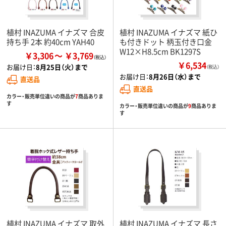
植村 INAZUMA イナズマ 合皮
植村 INAZUMA イナズマ 紙ひ
持ち手 2本 約40cm YAH40
も付きドット 柄玉付き口金
W12×H8.5cm BK1297S
￥3,306
￥3,769
￥6,534
お届け日：
8月25日（火）まで
（税込）
お届け日：
8月26日（水）まで
直送品
直送品
カラー・販売単位違いの商品が
7
商品ありま
す
カラー・販売単位違いの商品が
9
商品ありま
す
植村 INAZUMA イナズマ 取外
植村 INAZUMA イナズマ 長さ