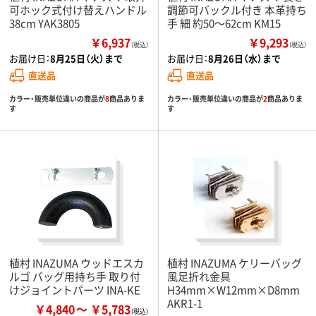
可ホック式付け替えハンドル
調節可バックル付き 本革持ち
38cm YAK3805
手 細 約50～62cm KM15
￥6,937
￥9,293
（税込）
（税込）
お届け日：
8月25日（火）まで
お届け日：
8月26日（水）まで
直送品
直送品
カラー・販売単位違いの商品が
8
商品ありま
カラー・販売単位違いの商品が
2
商品ありま
す
す
植村 INAZUMA ウッドエスカ
植村 INAZUMA ケリーバッグ
ルゴ バッグ用持ち手 取り付
風足折れ金具
けジョイントパーツ INA-KE
H34mm×W12mm×D8mm
AKR1-1
￥4,840
￥5,783