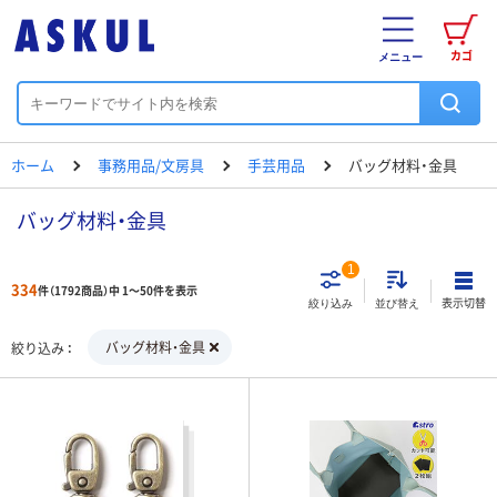
カゴ
メニュー
ホーム
事務用品/文房具
手芸用品
バッグ材料・金具
バッグ材料・金具
1
334
件（1792商品）中 1～50件を表示
表示切替
絞り込み
並び替え
バッグ材料・金具
絞り込み