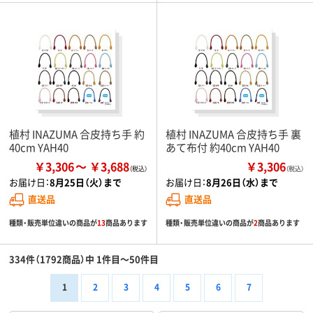
植村 INAZUMA 合皮持ち手 約
植村 INAZUMA 合皮持ち手 裏
40cm YAH40
あて布付 約40cm YAH40
￥3,306
￥3,688
￥3,306
（税込）
お届け日：
8月25日（火）まで
お届け日：
8月26日（水）まで
直送品
直送品
種類・販売単位違いの商品が
13
商品あります
種類・販売単位違いの商品が
2
商品あります
334件（1792商品）中 1件目～50件目
1
2
3
4
5
6
7