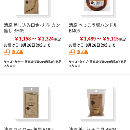
清原 差し込み口金・丸型 カン
清原 べっこう調ハンドル
無し BM05
BM06
￥1,158
￥1,324
￥1,489
￥5,115
お届け日：
8月26日（水）まで
お届け日：
8月26日（水）まで
直送品
直送品
サイズ・カラー・販売単位違いの商品が
6
商品
サイズ・タイプ・販売単位違いの商品が
4
商品
あります
あります
清原 ワイヤー・角型 BM05
清原 差し込み金具 BM04