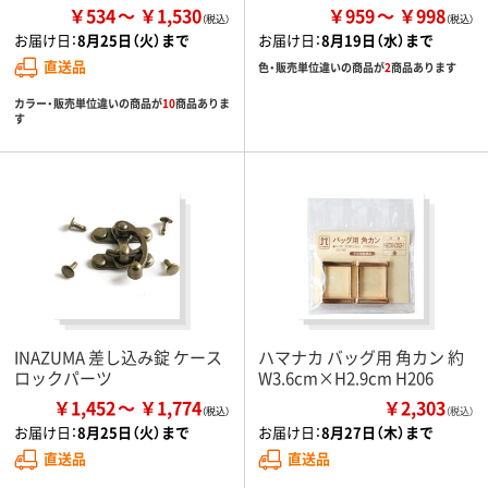
￥534
￥1,530
￥959
￥998
お届け日：
8月25日（火）まで
お届け日：
8月19日（水）まで
直送品
色・販売単位違いの商品が
2
商品あります
カラー・販売単位違いの商品が
10
商品ありま
す
INAZUMA 差し込み錠 ケース
ハマナカ バッグ用 角カン 約
ロックパーツ
W3.6cm×H2.9cm H206
￥1,452
￥1,774
￥2,303
（税込）
お届け日：
8月25日（火）まで
お届け日：
8月27日（木）まで
直送品
直送品