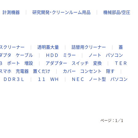
計測機器
研究開発・クリーンルーム用品
機械部品/空圧
スクリーナー
透明蓋大量
詰替用クリーナー
蓋
ダプタ ケーブル
ＨＤＤ ミラー
ノート パソコン
Ｂ ポート 増設
アダプター スイッチ 変換
ＴＥＲ
スマホ 充電器 置くだけ
カバー コンセント 隠す
 ＤＤＲ３Ｌ
１１ ＷＨ
ＮＥＣ ノート型 パソコン
ページ：
1
／
1