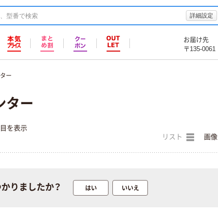
詳細設定
お届け先
〒135-0061
ンター
ンター
件目を表示
リスト
画像
本気プライス
つかりましたか？
エプソン PX-
はい
いいえ
S6010 1台
￥38,500