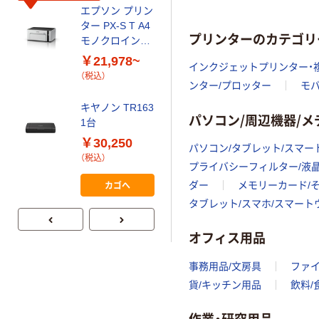
エプソン プリン
ター PX-S T A4
プリンターのカテゴリ
モノクロインク
ジェット エコタ
￥21,978~
インクジェットプリンター・
ンク搭載モデル
（税込）
ンター/プロッター
モ
キヤノン TR163
パソコン/周辺機器/
1台
￥30,250
パソコン/タブレット/スマー
（税込）
プライバシーフィルター/液
カゴへ
ダー
メモリーカード/
タブレット/スマホ/スマー
オフィス用品
事務用品/文房具
ファ
貨/キッチン用品
飲料/
作業・研究用品