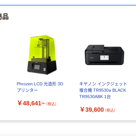
（税込）
商品
カゴへ
本気プライス
エプソン EW-
M757T
￥50,270~
（税込）
ブラザー プリン
ター A4インク
Phrozen LCD 光造形 3D
キヤノン インクジェット
ジェット複合機
プリンター
複合機 TR9530a BLACK
MFCー
￥38,500
TR9530ABK 1台
J742DWN 1台
￥48,641~
（税込）
（税込）
￥39,600
（税込）
カゴへ
本気プライス