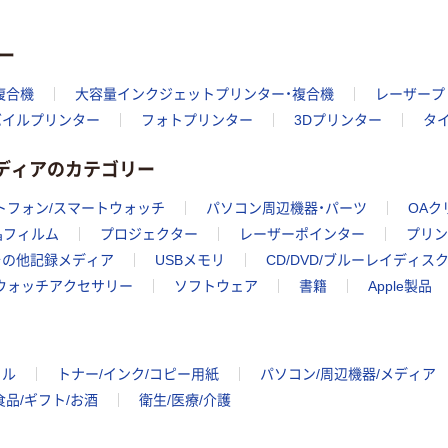
エプソン プリン
ター PX-S T A4
ー
モノクロインク
ジェット エコタ
￥21,978~
複合機
大容量インクジェットプリンター・複合機
レーザープ
ンク搭載モデル
（税込）
バイルプリンター
フォトプリンター
3Dプリンター
タ
キヤノン TR163
メディアのカテゴリー
1台
￥30,250
トフォン/スマートウォッチ
パソコン周辺機器・パーツ
OAク
（税込）
晶フィルム
プロジェクター
レーザーポインター
プリン
カゴへ
その他記録メディア
USBメモリ
CD/DVD/ブルーレイディス
トウォッチアクセサリー
ソフトウェア
書籍
Apple製品
イル
トナー/インク/コピー用紙
パソコン/周辺機器/メディア
食品/ギフト/お酒
衛生/医療/介護