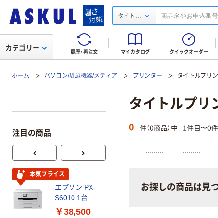
...
タイト
カテゴリー
履歴・再注文
マイカタログ
クイックオーダー
ホーム
パソコン/周辺機器/メディア
プリンター
タイトルプリ
タイトルプリ
0
件（0商品）中
1件目〜0
注目の商品
キヤノン インク
本気プライス
ジェットプリン
お探しの商品は見
エプソン PX-
ター G1330 1台
S6010 1台
￥26,950
￥38,500
（税込）