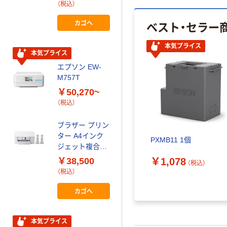
（税込）
カゴへ
ベスト・セラー
カゴへ
本気プライス
本気プライス
本気プライス
ブラザー A4モ
エプソン EW-
ノクロレーザー
M757T
複合機 無線・有
￥50,270~
線LAN MFC-L
￥34,100~
（税込）
（税込）
ブラザー プリン
ター A4インク
PXMB11 1個
ジェット複合機
MFCー
￥1,078
￥38,500
（税込）
J742DWN 1台
（税込）
カゴへ
本気プライス