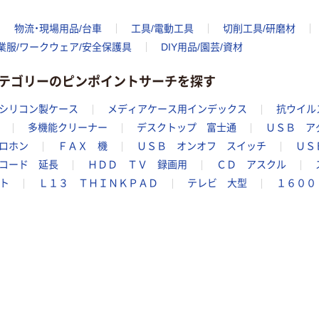
物流・現場用品/台車
工具/電動工具
切削工具/研磨材
業服/ワークウェア/安全保護具
DIY用品/園芸/資材
テゴリーのピンポイントサーチを探す
シリコン製ケース
メディアケース用インデックス
抗ウイル
多機能クリーナー
デスクトップ 富士通
ＵＳＢ ア
ロホン
ＦＡＸ 機
ＵＳＢ オンオフ スイッチ
ＵＳ
コード 延長
ＨＤＤ ＴＶ 録画用
ＣＤ アスクル
ト
Ｌ１３ ＴＨＩＮＫＰＡＤ
テレビ 大型
１６００