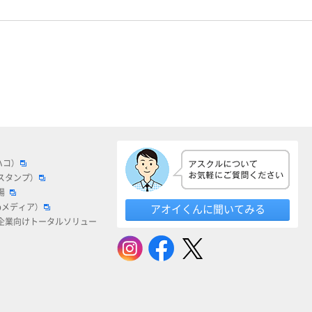
ハコ）
スタンプ）
場
bメディア）
アオイくんに聞いてみる
企業向けトータルソリュー