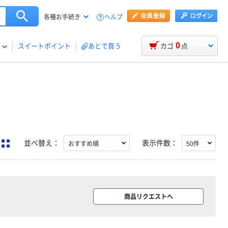
ヘルプ
各種お手続き
0
スイートポイント
あとで買う
カゴ
点
並べ替え：
表示件数：
商品リクエストへ