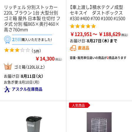
リッチェル 分別ストッカー
【車上渡し】積水テクノ成型
220L ブラウン 1台 大型分別
セキスイ ダストボックス
ゴミ箱 屋外 日本製 仕切付 フ
#330 #400 #700 #1000 #1500
タ式 分別 幅865×奥行460×
高さ760mm
￥123,951
￥188,629
2
万回
購入いただきました！
お届け日：
8月27日（木）まで
直送品
（
）
5件
￥14,300
容量・販売単位違いの商品が
2
商品あります
（税込）
ゴミ箱（120L以上）
お届け日：
8月11日（火）
お急ぎ便：
8月10日（月）
アスクル在庫商品
人気商品