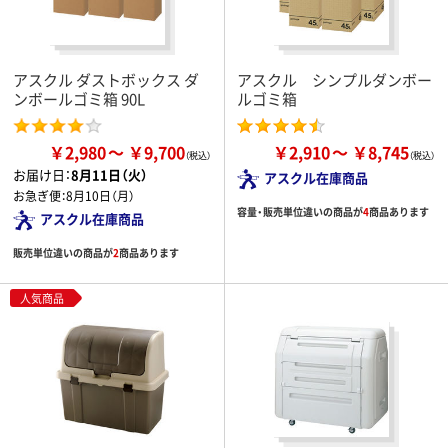
アスクル ダストボックス ダ
アスクル シンプルダンボー
ンボールゴミ箱 90L
ルゴミ箱
￥2,980
￥9,700
￥2,910
￥8,745
お届け日：
8月11日（火）
アスクル在庫商品
お急ぎ便：
8月10日（月）
容量・販売単位違いの商品が
4
商品あります
アスクル在庫商品
販売単位違いの商品が
2
商品あります
人気商品