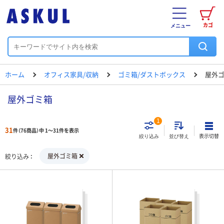
カゴ
メニュー
ホーム
オフィス家具/収納
ゴミ箱/ダストボックス
屋外
屋外ゴミ箱
1
31
件（76商品）中 1～31件を表示
表示切替
絞り込み
並び替え
屋外ゴミ箱
絞り込み