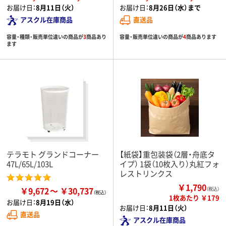
お届け日：
8月11日（火）
お届け日：
8月26日（水）まで
アスクル在庫商品
直送品
容量・種類・販売単位違いの商品が
3
商品あり
容量・販売単位違いの商品が
4
商品あります
ます
テラモト グランドコーナー
【紙袋】重包装袋（2層・舟底タ
47L/65L/103L
イプ） 1袋（10枚入り）丸紅フォ
レストリンクス
￥1,790
￥9,672
￥30,737
（税込）
1枚あたり ￥179
お届け日：
8月19日（水）
お届け日：
8月11日（火）
直送品
アスクル在庫商品