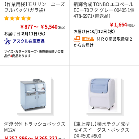
【作業用袋】モリリン ユーズ
新輝合成 TONBO エコペール
フルバッグ（ガラ袋）
ECー70フタ グレー 00405 1個
478-6971（直送品）
￥1,664
￥877
￥5,540
（税込）
お届け日：
8月12日（水）
お届け日：
8月11日（火）
直送品
ＭＲＯ商品取扱店２
アスクル在庫商品
からお届け
サイズ・カラーグループ・販売単位違いの商
品が
4
商品あります
河淳 分別トラッシュボックス
【車上渡し】積水テクノ成型
M12V
セキスイ ダストボックス
DX #500 #800
￥357,896
￥365,332