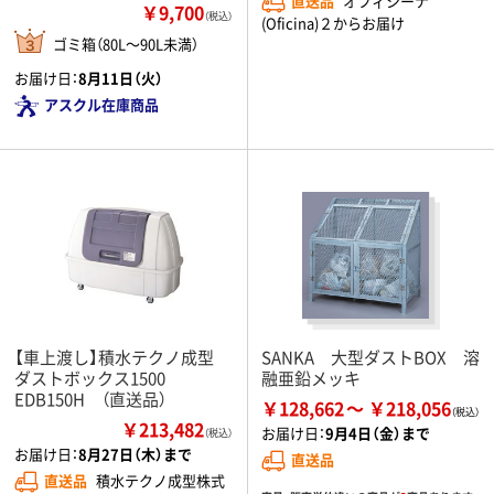
直送品
オフィシーナ
￥9,700
（税込）
(Oficina)２からお届け
ゴミ箱（80L～90L未満）
お届け日：
8月11日（火）
アスクル在庫商品
【車上渡し】積水テクノ成型
SANKA 大型ダストBOX 溶
ダストボックス1500
融亜鉛メッキ
EDB150H （直送品）
￥128,662
￥218,056
￥213,482
お届け日：
9月4日（金）まで
（税込）
お届け日：
8月27日（木）まで
直送品
直送品
積水テクノ成型株式