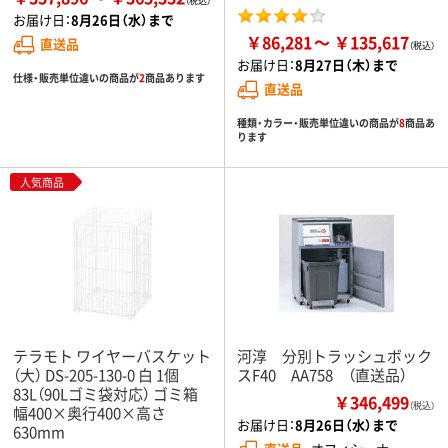
お届け日：
8月26日（水）まで
￥86,281
￥135,617
直送品
お届け日：
8月27日（木）まで
仕様・販売単位違いの商品が
2
商品あります
直送品
種類・カラー・販売単位違いの商品が
8
商品あ
ります
人気商品
テラモト ワイヤーバスケット
河淳 分別トラッシュボック
（大） DS-205-130-0 白 1個
スF40 AA758 （直送品）
83L（90Lゴミ袋対応） ゴミ箱
￥346,499
（税込）
幅400×奥行400×高さ
お届け日：
8月26日（水）まで
630mm