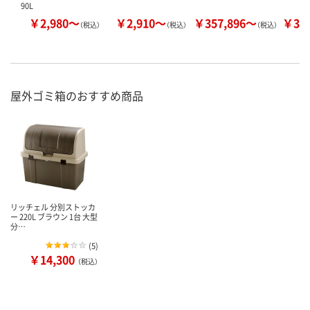
90L
￥2,980～
￥2,910～
￥357,896～
￥34
（税込）
（税込）
（税込）
屋外ゴミ箱のおすすめ商品
リッチェル 分別ストッカ
ー 220L ブラウン 1台 大型
分…
(
5
)
￥14,300
（税込）