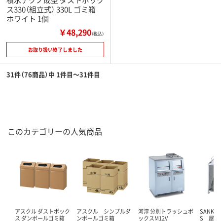
ス330（組立式） 330L ゴミ箱
ホワイト 1個
￥48,290
（税込）
お取り扱い終了しました
31件（76商品）中 1件目～31件目
このカテゴリーの人気商品
アスクル ダストボック
アスクル シンプルダ
河淳 分別トラッシュボ
SANKA
ス ダンボールゴミ箱
ンボールゴミ箱
ックスM12V
S 屋外