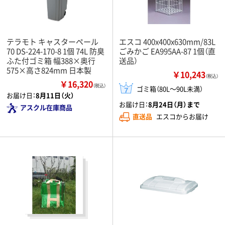
テラモト キャスターペール
エスコ 400x400x630mm/83L
70 DS-224-170-8 1個 74L 防臭
ごみかご EA995AA-87 1個（直
ふた付ゴミ箱 幅388×奥行
送品）
575×高さ824mm 日本製
￥10,243
（税込）
￥16,320
（税込）
ゴミ箱（80L～90L未満）
お届け日：
8月11日（火）
お届け日：
8月24日（月）まで
アスクル在庫商品
直送品
エスコからお届け