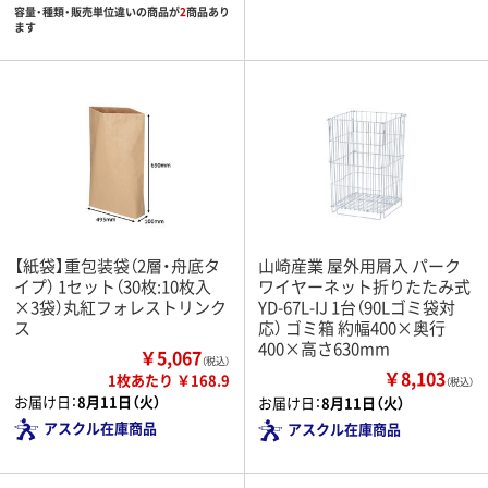
容量・種類・販売単位違いの商品が
2
商品あり
ます
【紙袋】重包装袋（2層・舟底タ
山崎産業 屋外用屑入 パーク
イプ） 1セット（30枚:10枚入
ワイヤーネット折りたたみ式
×3袋）丸紅フォレストリンク
YD-67L-IJ 1台（90Lゴミ袋対
ス
応） ゴミ箱 約幅400×奥行
400×高さ630mm
￥5,067
（税込）
￥8,103
1枚あたり ￥168.9
（税込）
お届け日：
8月11日（火）
お届け日：
8月11日（火）
アスクル在庫商品
アスクル在庫商品