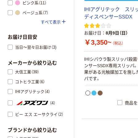
ピンク系（11）
IHIアグリテック スリ
ベージュ系（7）
ディスペンサーSSDX
すべて表示
お届け日
8月9日（日）
お届け日目安
￥3,350~
（税込）
当日〜翌々日お届け（3)
IHIシバウラ製スリッパ殺
メーカーから絞り込む
ンサーSSDX専用スリッパ
大信工業（39）
果がある光触媒加工を施し
パです。
コトヒラ工業（6）
IHIアグリテック（4）
商品を
（4）
ビー エス エーサクライ（2）
ブランドから絞り込む