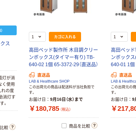
ー 白 RS-800W
1巻 7-9960-
￥4,600
（税込）
01（直送品）
カゴへ
）
カゴに入れる
ックス
高田ベッド製作所 木目調クリー
高田ベッド
ンボックス(タイマー有り) TB-
ンボックス(
640-02 1個 65-3372-29（直送品）
640-01 1個
直送品
直送品
菌灯が消
LAB & Healthcare SHOP
LAB & Healthc
なく使用
この出荷元の商品は配送料が当社負担で
この出荷元の
入れの度
す。
す。
動消灯す
お届け日
9月16日（水）まで
お届け日
9
す。
￥180,785
￥217,8
（税込）
商品を比較
比較