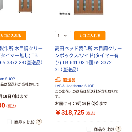
アイリスチトセ
福祉用イス グリ
ーン幅520mm
天然木 スタッキ
￥19,600
ング椅子 ダイニ
（税込）
カゴに入れる
カゴに入れる
ングチェア 介護
用 疲れにくい
カゴへ
安定
製作所 木目調クリー
高田ベッド製作所 木目調クリー
タイマー無し) TB-
ンボックス/ワイド(タイマー有
 65-3372-28（直送品）
り) TB-641-02 1個 65-3372-
31（直送品）
are SHOP
直送品
商品は配送料が当社負担で
LAB & Healthcare SHOP
この出荷元の商品は配送料が当社負担で
月16日（水）まで
す。
お届け日
9月16日（水）まで
00
（税込）
￥318,725
（税込）
商品を比較
商品を比較