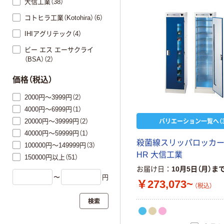
大信工業（38）
コトヒラ工業（Kotohira）（6）
IHIアグリテック（4）
ビー エス エーサクライ
（BSA）（2）
価格（税込）
2000円～3999円（2）
4000円～6999円（1）
バリエーション一覧へ（3
20000円～39999円（2）
40000円～59999円（1）
殺菌線スリッパロッカー 
100000円～149999円（3）
HR 大信工業
150000円以上（51）
お届け日
10月5日（月）ま
〜
円
￥273,073~
（税込）
検索