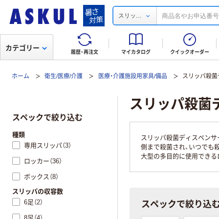
...
スリッ
カテゴリー
履歴・再注文
マイカタログ
クイックオーダー
ホーム
衛生/医療/介護
医療・介護施設用家具/備品
スリッパ殺菌
スリッパ殺菌
スペックで絞り込む
種類
スリッパ殺菌ディスペンサ
専用スリッパ（3）
側まで殺菌され、いつでも
大型の多目的に使用できる
ロッカー（36）
ボックス（8）
スリッパの収容数
スペックで絞り込
6足（2）
8足（4）