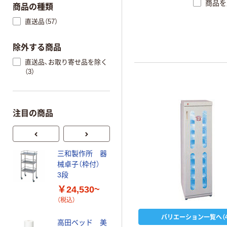
商品を
商品の種類
直送品（57）
除外する商品
直送品、お取り寄せ品を除く
（3）
注目の商品
三和製作所 器
ベッドシーツク
械卓子（枠付）
ロス スリット
3段
入
￥24,530~
￥16,231~
（税込）
（税込）
バリエーション一覧へ（4
高田ベッド 美
サンワサプラ