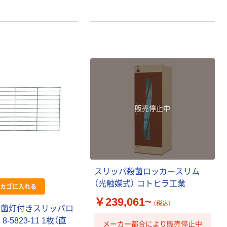
販売停止中
スリッパ殺菌ロッカースリム
（光触媒式） コトヒラ工業
カゴに入れる
￥239,061~
（税込）
殺菌灯付きスリッパロ
-5823-11 1枚（直
メーカー都合により販売停止中