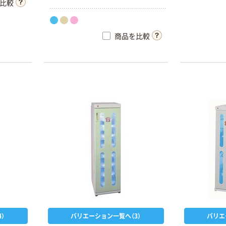
比較
商品を比較
折りたたみ＆脚
人気商品
付バスケット
スマイル NEW
アコット
アクリル診察券
￥3,300~
入
（税込）
￥2,690~
）
バリエーション一覧へ（3）
バリエ
（税込）
タマリビング マ