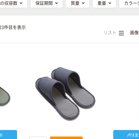
の収容数
保証期間
質量
重量
カラー
23件目を表示
リスト
画像
）
バリエ