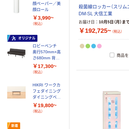
顔ペーパー／美
イ ラウンドチ
殺菌線ロッカー（スリム
顔ロール
ェア
DM-SL 大信工業
￥3,990~
￥18,100~
お届け日
10月5日（月）ま
（税込）
（税込）
￥192,725~
（税込）
東洋工芸 スツー
オリジナル
ル コンパクト
ロビーベンチ
省スペース設計
奥行570mm×高
商品を
￥1,320~
さ680mm 背付
（税込）
耐アルコール・
￥17,300~
耐次亜塩素酸・
（税込）
林製作所 脱衣カ
抗菌・防汚仕様
ゴ ワゴン
HIKRI ワークカ
￥7,990~
フェダイニング
（税込）
ダイニングベン
チ 幅1100mm
￥19,800~
ロビーベンチ
オレンジ DL-ア
（税込）
PVC張地 背無し
リカベンチ
￥8,460~
新着