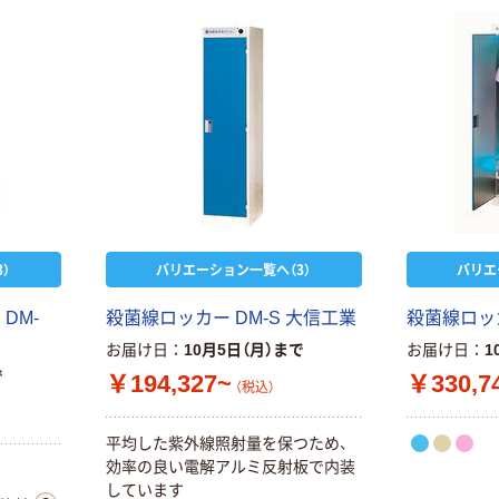
）
バリエーション一覧へ（3）
バリエ
DM-
殺菌線ロッカー DM-S 大信工業
殺菌線ロッカ
お届け日
10月5日（月）まで
お届け日
1
で
￥194,327~
￥330,7
（税込）
平均した紫外線照射量を保つため、
効率の良い電解アルミ反射板で内装
しています