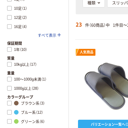
種類
スリッパ
10足（1）
12足（2）
23
件（60商品）中
1件目〜
16足（4）
すべて表示
保証期間
1年（10）
人気商品
質量
10kg以上（17）
重量
100～1000g未満（1）
1000g以上（28）
カラーグループ
ブラウン系（3）
ブルー系（12）
グリーン系（6）
バリエーション一覧へ（3