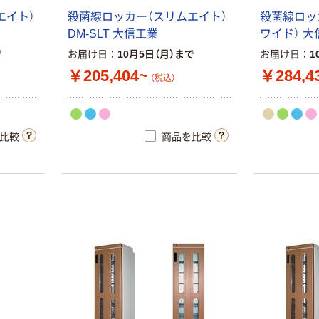
イキー ダイニン
エイト）
殺菌線ロッカー（スリムエイト）
殺菌線ロッ
人気商品
グベンチ 幅
DM-SLT 大信工業
ワイド） 大
900mm ブラウ
トヨダプロダク
￥9,217
（税込）
ン 1脚（直送品）
で
お届け日
10月5日（月）まで
お届け日
1
ツ カルテラッ
クワゴン
￥205,404~
￥284,4
カゴへ
（税込）
￥24,500~
（税込）
人気商品
介護用ダイニン
比較
商品を比較
グテーブル
￥29,800~
（税込）
YAMAZEN ダ
ブルソファ
￥26,800~
（税込）
アズワン エコノ
ミー診察台カバ