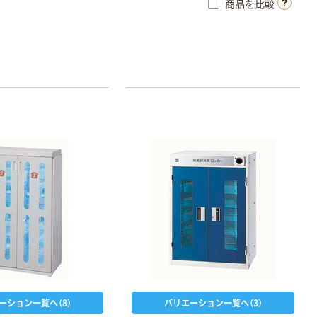
商品を比較
三和製作所 器
械卓子（枠付）
3段
￥24,530~
（税込）
ーション一覧へ（8）
バリエーション一覧へ（3）
高田ベッド 美