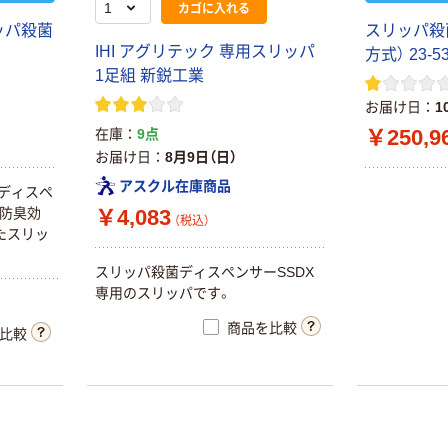
カゴに入れる
ッパ殺菌
スリッパ殺
IHI アグリテック 専用スリッパ
方式） 23-
1足組 新鋭工業
お届け日
1
￥250,9
在庫
9点
お届け日
8月9日（日）
アスクル在庫商品
菌ディスペ
。防臭効
￥4,083
（税込）
たスリッ
スリッパ殺菌ディスペンサーSSDX
専用のスリッパです。
商品を比較
比較