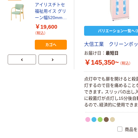
（税込）
アイリスチトセ
福祉用イス グリ
ーン幅520mm
天然木 スタッキ
￥19,600
バリエーション一覧へ（8
ング椅子 ダイニ
（税込）
ングチェア 介護
用 疲れにくい
大信工業 クリーンボ
カゴへ
安定
お届け日
最短日
￥145,350~
（税込）
点灯中でも扉を開けると殺
灯するので目を痛めること
できます。スリッパの出し
に殺菌灯が点灯し15分後自
るので、経済的に使用できま
商品を