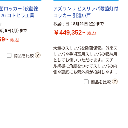
菌ロッカー（殺菌線
アズワン ナビスリッパ殺菌灯付
5326 コトヒラ工業
ロッカー 引違い戸
お届け日
8月21日（金）まで
0月5日（月）まで
￥449,352~
（税込）
69~
（税込）
大量のスリッパを除菌保管。 外来ス
リッパや手術室用スリッパの収納用
商品を比較
としてお使いいただけます。 スチー
ル網棚に角度をつけてスリッパの内
側や裏底にも紫外線が投射しやすく
なっています。 引き違い戸なので、
商品を比較
狭い所でも出し入れが容易です。 使
用ランプは寿命の長いフィリップス
社の殺菌灯です。（0-5935-03） 鍵付
き ファン無し ★※木製の梱包（木
枠・パレット等）を使用しています。