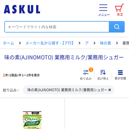
カゴ
メニュー
ホーム
メーカー名から探す - 【ア行】
ア
味の素
業
味の素(AJINOMOTO) 業務用ミルク/業務用シュガー
1
1
件（1商品）中 1～1件を表示
表示切替
絞り込み
並び替え
味の素(AJINOMOTO) 業務用ミルク/業務用シュガー
絞り込み