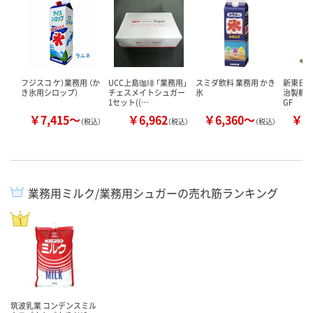
フジスコ ケ）業務用 （か
UCC上島珈琲 「業務用」
スミダ飲料 業務用 かき
新東日本
き氷用シロップ）
チェスメイトシュガー
氷
治製糖 
1セット((…
GF
￥7,415～
￥6,962
￥6,360～
￥9
（税込）
（税込）
（税込）
業務用ミルク/業務用シュガーの売れ筋ランキング
筑波乳業 コンデンスミル