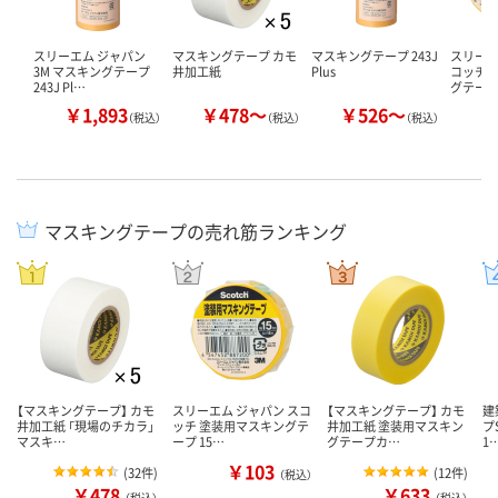
スリーエム ジャパン
マスキングテープ カモ
マスキングテープ 243J
スリーエ
3M マスキングテープ
井加工紙
Plus
コッチ 
243J Pl…
グテー
￥1,893
￥478～
￥526～
（税込）
（税込）
（税込）
マスキングテープの売れ筋ランキング
【マスキングテープ】 カモ
スリーエム ジャパン スコ
【マスキングテープ】 カモ
建
井加工紙 「現場のチカラ」
ッチ 塗装用マスキングテ
井加工紙 塗装用マスキン
プ
マスキ…
ープ 15…
グテープカ…
1
￥103
(
32件
)
(
12件
)
（税込）
￥478
￥633
（税込）
（税込）