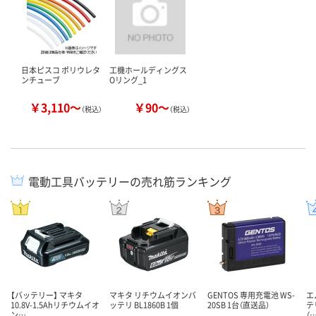
日本ピスコ ポリウレタ
工機ホールディングス
ンチューブ
Oリング_1
￥3,110～
￥90～
（税込）
（税込）
電動工具バッテリーの売れ筋ランキング
【バッテリー】 マキタ
マキタ リチウムイオンバ
GENTOS 専用充電池 WS-
エ
10.8V-1.5Ahリチウムイオ
ッテリ BL1860B 1個
20SB 1台（直送品）
テリ
ン…
（