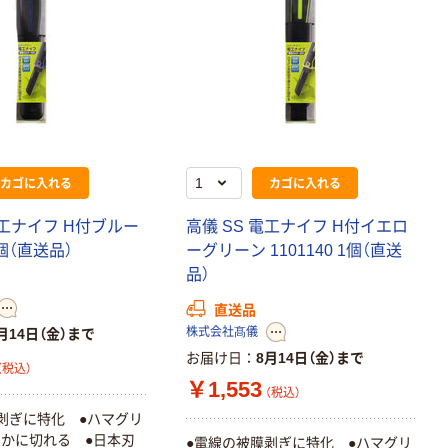
カゴに入れる
カゴに入れる
電工ナイフ H付ブルー
高儀 SS 電工ナイフ H付イエロ
1個（直送品）
ーグリーン 1101140 1個（直送
品）
直送品
株式会社髙儀
月14日（金）まで
お届け日
8月14日（金）まで
（税込）
￥1,553
（税込）
剥ぎに特化 ●ハマグリ
かに切れる ●日本刃
●電線の被膜剥ぎに特化 ●ハマグリ