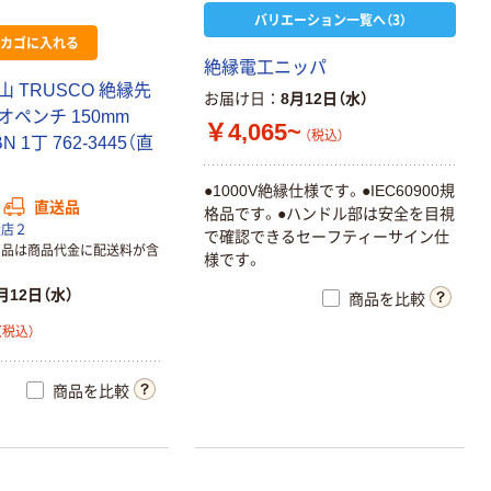
バリエーション一覧へ（3）
カゴに入れる
絶縁電工ニッパ
 TRUSCO 絶縁先
お届け日
8月12日（水）
ペンチ 150mm
￥4,065~
（税込）
BN 1丁 762-3445（直
●1000V絶縁仕様です。●IEC60900規
直送品
格品です。●ハンドル部は安全を目視
扱店２
で確認できるセーフティーサイン仕
商品は商品代金に配送料が含
様です。
月12日（水）
商品を比較
（税込）
商品を比較