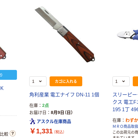
）
カゴに入れる
K
角利産業 電工ナイフ DN-11 1個
スリーピー
クス 電工Fニ
在庫
2点
195 1丁 4
お届け日
8月9日（日）
在庫
わず
アスクル在庫商品
ＭＲＯ商品取
￥1,331
（税込）
この出荷元の
比較
まれています。