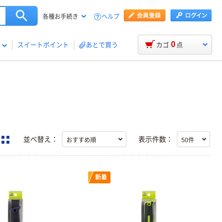
ヘルプ
各種お手続き
0
スイートポイント
あとで買う
カゴ
点
並べ替え：
表示件数：
新着