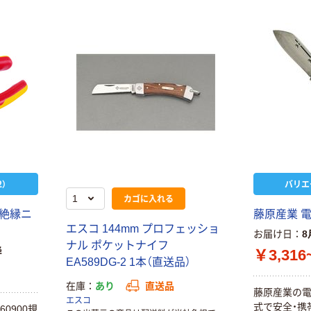
）
バリエ
カゴに入れる
 絶縁ニ
藤原産業 
エスコ 144mm プロフェッショ
お届け日
8
ナル ポケットナイフ
降
￥3,316
EA589DG-2 1本（直送品）
在庫
あり
直送品
藤原産業の電
エスコ
式で安全・携
60900規