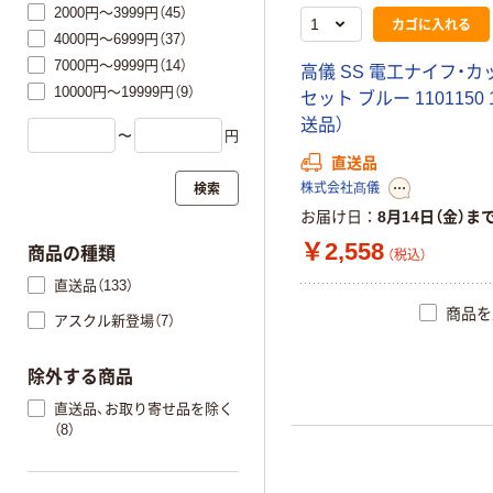
2000円～3999円（45）
カゴに入れる
4000円～6999円（37）
7000円～9999円（14）
高儀 SS 電工ナイフ・カ
10000円～19999円（9）
セット ブルー 1101150
送品）
〜
円
直送品
検索
株式会社髙儀
お届け日
8月14日（金）ま
￥2,558
商品の種類
（税込）
直送品（133）
商品を
アスクル新登場（7）
除外する商品
直送品、お取り寄せ品を除く
（8）