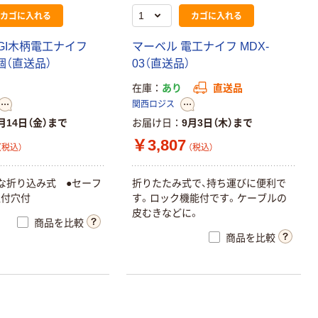
カゴに入れる
カゴに入れる
AGI木柄電工ナイフ
マーベル 電工ナイフ MDX-
1個（直送品）
03（直送品）
在庫
あり
直送品
関西ロジス
月14日（金）まで
お届け日
9月3日（木）まで
￥3,807
（税込）
（税込）
な折り込み式 ●セーフ
折りたたみ式で、持ち運びに便利で
取付穴付
す。ロック機能付です。ケーブルの
皮むきなどに。
商品を比較
商品を比較