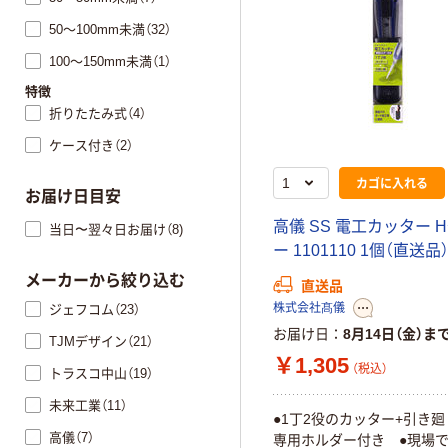
50～100mm未満（32）
100～150mm未満（1）
特徴
折りたたみ式（4）
ケース付き（2）
カゴに入れる
お届け日目安
高儀 SS 電工カッター 
当日〜翌々日お届け（8)
ー 1101110 1個（直送品
メーカーから絞り込む
直送品
株式会社髙儀
ジェフコム（23）
お届け日
8月14日（金）ま
TJMデザイン（21）
￥1,305
（税込）
トラスコ中山（19）
未来工業（11）
●1丁2役のカッター+引き廻
高儀（7）
専用ホルダー付き ●現場