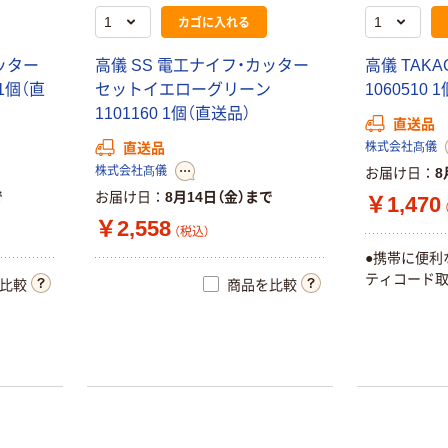
カゴに入れる
ッター
高儀 SS 電工ナイフ・カッター
高儀 TAK
 1個（直
セットイエローグリーン
1060510 
1101160 1個（直送品）
直送品
株式会社髙儀
直送品
株式会社髙儀
お届け日
8
で
お届け日
8月14日（金）まで
￥1,470
￥2,558
（税込）
●携帯に便利
ティコード
比較
商品を比較