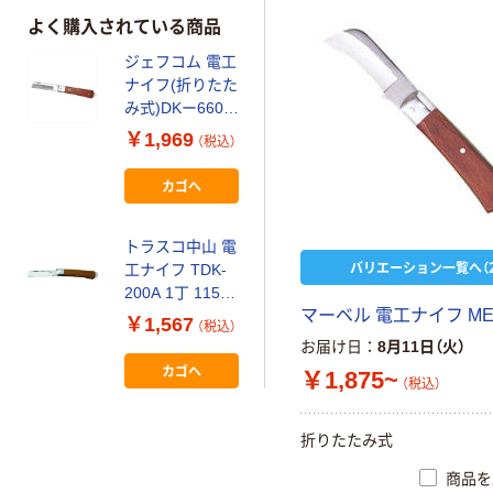
よく購入されている商品
ジェフコム 電工
ナイフ(折りたた
み式)DKー660M
DK-660M 1ケ
￥1,969
（税込）
（直送品）
カゴへ
トラスコ中山 電
バリエーション一覧へ（2
工ナイフ TDK-
200A 1丁 115-
マーベル 電工ナイフ ME
3976
￥1,567
（税込）
お届け日
8月11日（火）
カゴへ
￥1,875~
（税込）
折りたたみ式
商品を