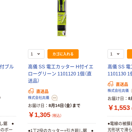
カゴに入れる
H付ブル
高儀 SS 電工カッター H付イエ
高儀 SS 
）
ローグリーン 1101120 1個（直
1101130 
送品）
直送品
株式会社髙儀
直送品
株式会社髙儀
で
お届け日
8
お届け日
8月14日（金）まで
￥1,553
￥1,305
（税込）
し鋸 ●
●電線の被膜
でのボー
刃形状で滑ら
●1丁2役のカッター+引き廻し鋸 ●