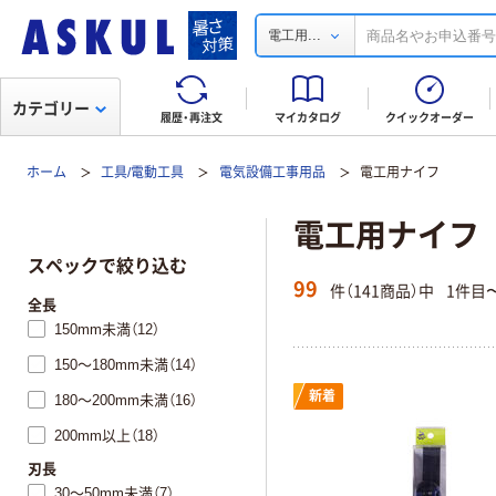
...
電工用
カテゴリー
履歴・再注文
マイカタログ
クイックオーダー
ホーム
工具/電動工具
電気設備工事用品
電工用ナイフ
電工用ナイフ
スペックで絞り込む
99
件（141商品）中
1件目
全長
150mm未満（12）
150～180mm未満（14）
新着
180～200mm未満（16）
200mm以上（18）
刃長
30～50mm未満（7）