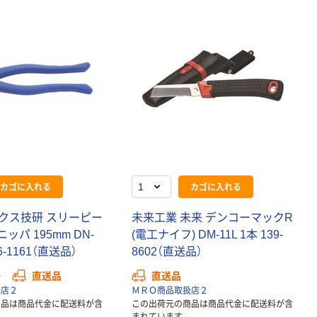
カゴに入れる
カゴに入れる
クス技研 スリーピー
未来工業 未来 デンコーマックR
ッパ 195mm DN-
(電工ナイフ) DM-11L 1本 139-
96-1161（直送品）
8602（直送品）
か
直送品
直送品
扱店２
ＭＲＯ商品取扱店２
商品は商品代金に配送料が含
この出荷元の商品は商品代金に配送料が含
まれています。