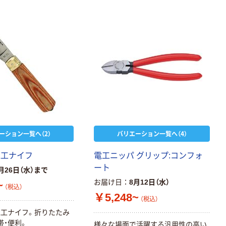
ーション一覧へ（2）
バリエーション一覧へ（4）
電工ナイフ
電工ニッパ グリップ:コンフォ
ート
月26日（水）まで
お届け日
8月12日（水）
~
（税込）
￥5,248~
（税込）
工ナイフ。折りたたみ
帯・便利。
様々な場面で活躍する汎用性の高い