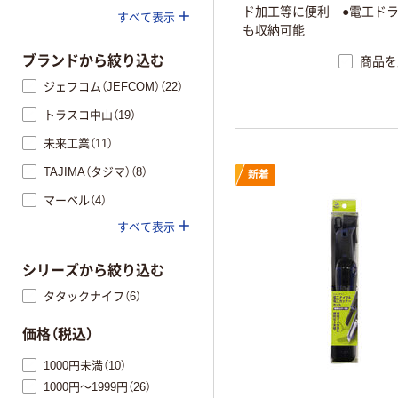
ド加工等に便利 ●電工ド
すべて表示
も収納可能
ブランドから絞り込む
商品を
ジェフコム（JEFCOM）（22）
トラスコ中山（19）
未来工業（11）
TAJIMA（タジマ）（8）
新着
マーベル（4）
すべて表示
シリーズから絞り込む
タタックナイフ（6）
価格（税込）
1000円未満（10）
1000円～1999円（26）