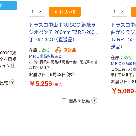
）
カゴに入れる
トラスコ中山 TRUSCO 絶縁ラ
トラスコ中山
ジオペンチ 200mm TZRP-200 1
曲がりラジオ
丁 762-3437（直送品）
TZRP-150
送品）
在庫
あり
直送品
60900規
ＭＲＯ商品取扱店２
在庫
あり
安全を目視
この出荷元の商品は商品代金に配送料が含
ＭＲＯ商品取
サイン仕
まれています。
この出荷元の
お届け日
8月12日（水）
まれています。
お届け日
8
￥5,256
比較
（税込）
￥5,069
商品を比較