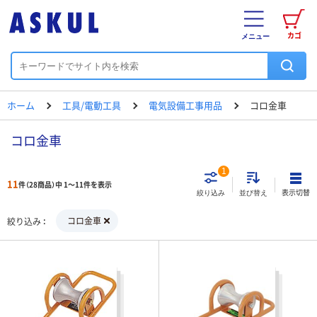
カゴ
メニュー
ホーム
工具/電動工具
電気設備工事用品
コロ金車
コロ金車
1
11
件（28商品）中 1～11件を表示
表示切替
絞り込み
並び替え
コロ金車
絞り込み