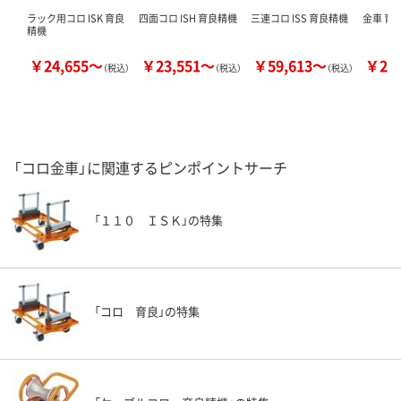
ラック用コロ ISK 育良
四面コロ ISH 育良精機
三連コロ ISS 育良精機
金車 育
精機
￥24,655～
￥23,551～
￥59,613～
￥28
（税込）
（税込）
（税込）
「コロ金車」に関連するピンポイントサーチ
「１１０ ＩＳＫ」の特集
「コロ 育良」の特集