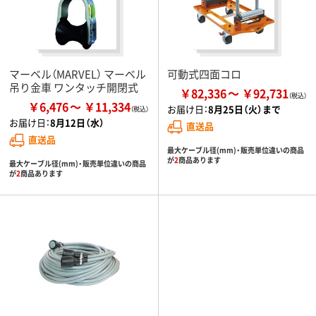
マーベル（MARVEL） マーベル
可動式四面コロ
吊り金車 ワンタッチ開閉式
￥82,336
￥92,731
￥6,476
￥11,334
お届け日：
8月25日（火）まで
お届け日：
8月12日（水）
直送品
直送品
最大ケーブル径(mm)・販売単位違いの商品
が
2
商品あります
最大ケーブル径(mm)・販売単位違いの商品
が
2
商品あります