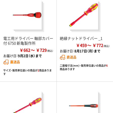
電工用ドライバー 軸部カバー
絶縁ナットドライバー _1
付 6750 新亀製作所
￥459
￥772
￥662
￥729
お届け日：
8月17日（月）まで
お届け日：
9月2日（水）まで
直送品
直送品
二面幅寸法(mm)・販売単位違いの商品が
6
商品あります
サイズ・販売単位違いの商品が
2
商品ありま
す