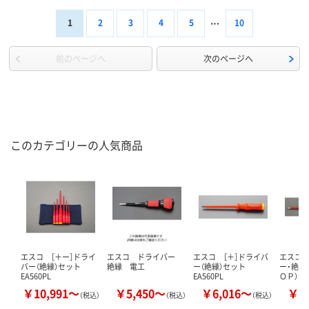
1
2
3
4
5
10
前のページへ
次のページへ
このカテゴリーの人気商品
エスコ ［＋ー］ドライ
エスコ ドライバー
エスコ ［＋］ドライバ
エスコ 
バー（絶縁）セット
絶縁 電工
ー（絶縁）セット
ー・絶縁
EA560PL
EA560PL
ＯＰ）セ
￥10,991～
￥5,450～
￥6,016～
￥9
（税込）
（税込）
（税込）