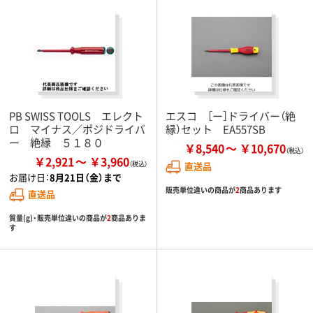
PB SWISS TOOLS エレクト
エスコ ［ー］ドライバー（絶
ロ マイナス／ポジドライバ
縁）セット EA557SB
ー 絶縁 ５１８０
￥8,540
￥10,670
￥2,921
￥3,960
直送品
お届け日：
8月21日（金）まで
販売単位違いの商品が
2
商品あります
直送品
質量(g)・販売単位違いの商品が
2
商品ありま
す