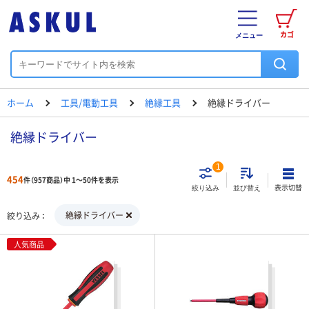
カゴ
メニュー
ホーム
工具/電動工具
絶縁工具
絶縁ドライバー
絶縁ドライバー
1
454
件（957商品）中 1～50件を表示
表示切替
絞り込み
並び替え
絶縁ドライバー
絞り込み
人気商品