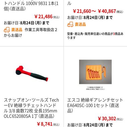
トハンドル 1000V 9831 1本(1
ル
個)（直送品）
￥21,660
￥40,867
￥21,486
お届け日：
8月24日（月）まで
（税込）
お届け日：
8月24日（月）まで
直送品
直送品
作業工具等取扱店２
型番・差込角・販売単位違いの商品が
3
商品あ
からお届け
ります
スナップオン・ツールズ Tech
エスコ 絶縁ギアレンチセット
ーEV 絶縁ラチェットハンド
EA640SC-100 1セット（直送
ル 3/8 歯数72枚 全長195mm
品）
OLC652080SA 1丁（直送品）
￥30,302
（税込）
￥8,741
お届け日：
8月24日（月）まで
（税込）