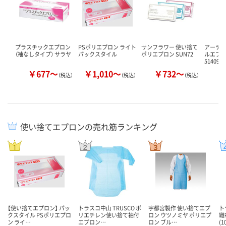
プラスチックエプロン
PSポリエプロン ライト
サンフラワー 使い捨て
アーテッ
（袖なしタイプ） サラヤ
パックスタイル
ポリエプロン SUN72
ルエプロ
51409 
￥677～
￥1,010～
￥732～
￥
（税込）
（税込）
（税込）
使い捨てエプロンの売れ筋ランキング
【使い捨てエプロン】 パッ
トラスコ中山 TRUSCO ポ
宇都宮製作 使い捨てエプ
ト
クスタイル PSポリエプロ
リエチレン使い捨て袖付
ロン ウツノミヤ ポリエプ
織
ン ライ…
エプロン…
ロン ブル…
(