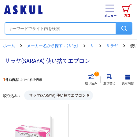
カゴ
メニュー
ホーム
メーカー名から探す - 【サ行】
サ
サラヤ
使
サラヤ(SARAYA) 使い捨てエプロン
1
1
件（3商品）中 1～1件を表示
表示切替
絞り込み
並び替え
サラヤ(SARAYA) 使い捨てエプロン
絞り込み