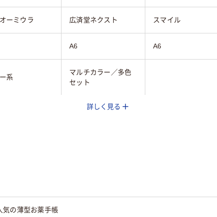
オーミウラ
広済堂ネクスト
スマイル
A6
A6
マルチカラー／多色
ー系
セット
詳しく見る
30
人気の薄型お薬手帳