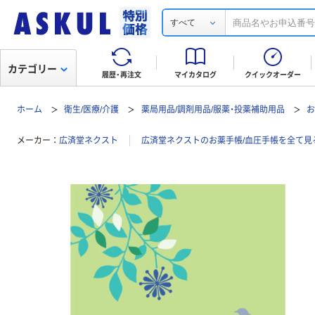
すべて
カテゴリー
履歴・再注文
マイカタログ
クイックオーダー
ホーム
衛生/医療/介護
薬局用品/調剤用品/服薬・投薬補助用品
お
メーカー
広済堂ネクスト
広済堂ネクストのお薬手帳/血圧手帳を全て見