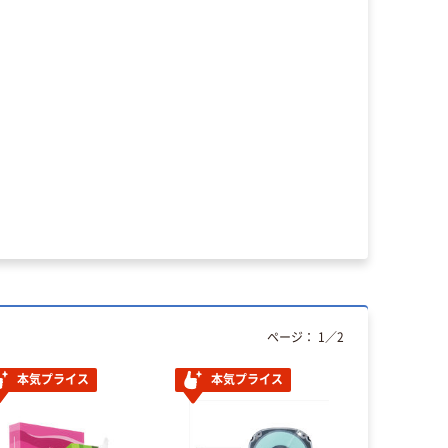
ページ：
1
／
2
本気プライス
本気プライス
本気プ