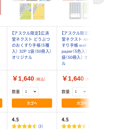
【アスクル限定】広済
【アスクル限定】広済
【アスク
帳
堂ネクスト どうぶつ
堂ネクスト ninaおく
堂ネクス
袋
のおくすり手帳（5種
すり手帳 wall
おてんき
入） 32P 1袋（50冊入）
paper（5色入） 32P 1
帳（3種入）
オリジナル
袋（50冊入） オリジナ
（50冊入
ル
￥1,640
￥1,640
￥1,6
（税込）
（税込）
数量
数量
数量
カゴへ
カゴへ
4.5
4.5
3.5
(3)
(7)