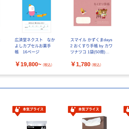
帳
広済堂ネクスト なか
スマイル かずくまdays
よしカプセルお薬手
2 おくすり手帳 by カワ
帳 16ページ
ツナツコ 1袋(50冊)
790283 1袋
￥19,800~
￥1,780
（税込）
（税込）
本気プライス
本気プライス