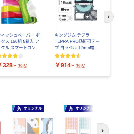
次のスライド
ティッシュペーパー ボ
キングジム テプラ
オオサキ
クス 150組 5箱入 ア
TEPRA PRO【純正】テー
スズランカ
スクル スマートコンパ
プ 白ラベル 12mm幅
￥980~
クト ビビッド PEFC認
（黒文字）
証
￥328~
￥914~
（税込）
（税込）
オリジナル
オリジナル
オ
次へ