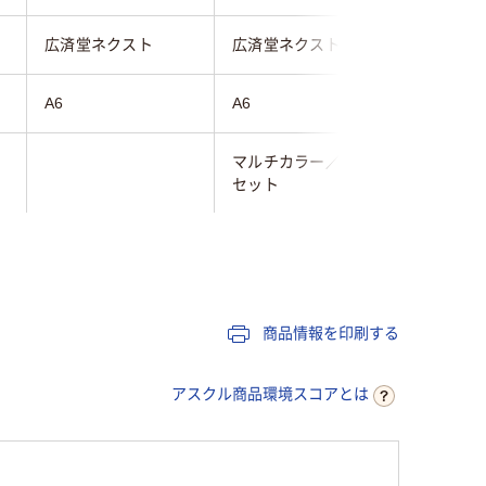
広済堂ネクスト
広済堂ネクスト
広済堂ネ
A6
A6
A6
マルチカラー／多色
セット
20
30
30
商品情報を印刷する
アスクル商品環境スコアとは