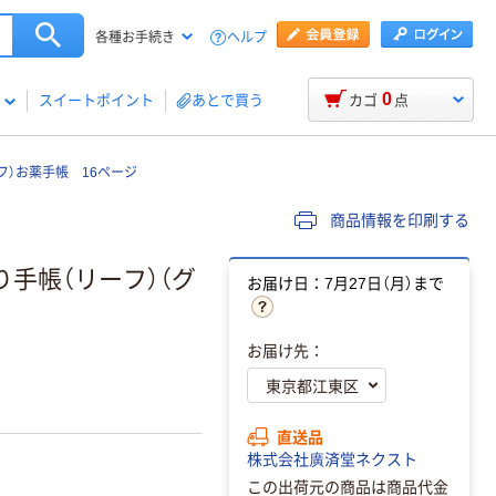
ヘルプ
各種お手続き
0
スイートポイント
あとで買う
カゴ
点
フ）お薬手帳 16ページ
商品情報を印刷する
手帳（リーフ）（グ
お届け日：7月27日（月）まで
お届け先：
直送品
株式会社廣済堂ネクスト
この出荷元の商品は商品代金