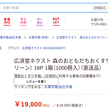
詳細設定
お届け先
〒135-0061
薬手帳/血圧手帳
お薬手帳（本体）
広済堂ネクスト 森のおともだち（リー
る
ブランド
広済堂ネクスト（KOSAIDONEXT）
広済堂ネクスト 森のおともだちおくすり
リーン） 16P 1箱（1000冊入）（直送品）
薄型おくすり手帳。（日常的に利用する薬局の記載欄あり）
レビューを書く
ランキングをみる
お薬手帳/血圧手帳
￥19,800
／￥18,000（税抜き）
（税込）