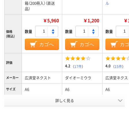
箱（200冊入）（直送
ル
品）
￥5,960
￥1,200
￥1
数量
数量
数量
価格
(税込)
カゴへ
カゴへ
カ
評価
4.2
4.0
（
17件
）
（
15件
）
広済堂ネクスト
ダイオーミウラ
広済堂ネクス
メーカー
A6
A6
A6
サイズ
詳しく見る
ブルー系
ブルー系
マルチカラー
カラーグ
ループ
セット
アスクル
商品環境
25
30
スコア