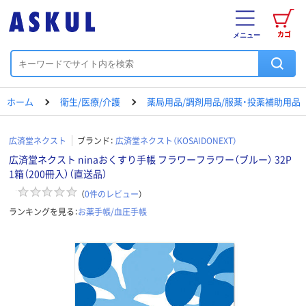
カゴ
メニュー
ホーム
衛生/医療/介護
薬局用品/調剤用品/服薬・投薬補助用品
広済堂ネクスト
ブランド：
広済堂ネクスト（KOSAIDONEXT）
広済堂ネクスト ninaおくすり手帳 フラワーフラワー（ブルー） 32P
1箱（200冊入）（直送品）
（
0
件のレビュー
）
ランキングを見る：
お薬手帳/血圧手帳