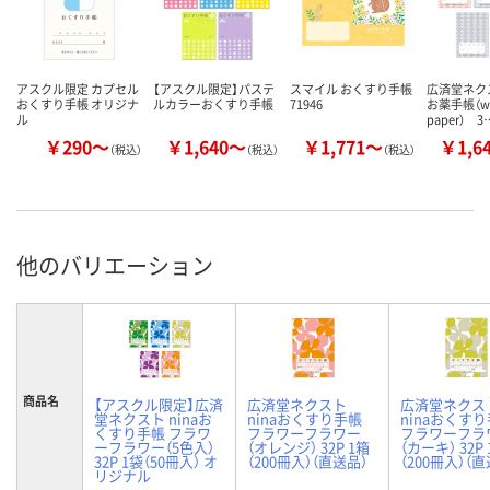
アスクル限定 カプセル
【アスクル限定】パステ
スマイル おくすり手帳
広済堂ネクス
おくすり手帳 オリジナ
ルカラーおくすり手帳
71946
お薬手帳（wa
ル
paper） 3
￥290～
￥1,640～
￥1,771～
￥1,6
（税込）
（税込）
（税込）
他のバリエーション
商品名
【アスクル限定】広済
広済堂ネクスト
広済堂ネクス
堂ネクスト ninaお
ninaおくすり手帳
ninaおくす
くすり手帳 フラワ
フラワーフラワー
フラワーフラ
ーフラワー（5色入）
（オレンジ） 32P 1箱
（カーキ） 32P
32P 1袋（50冊入） オ
（200冊入）（直送品）
（200冊入）（
リジナル