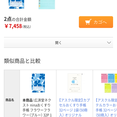
2点
の合計金額
カゴへ
￥7,458
（税込）
開く
類似商品と比較
本商品：
広済堂ネク
【アスクル限定】カプ
【アスクル限
商品名
スト ninaおくすり
セルおくすり手帳
テルカラーお
手帳 フラワーフラ
32ページ 1袋（50冊
手帳 32ページ
ワー（ブルー） 32P 1
入） オリジナル
（50冊入） オ