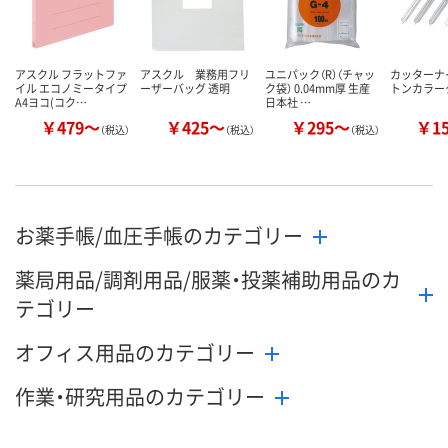
アスクル フラットファ
アスクル 業務用フリ
ユニパック（R）（チャッ
カッターナ
イル エコノミータイプ
ーザーバッグ 透明
ク袋） 0.04mm厚 生産
トンカラー
A4ヨコ(コク…
日本社 …
￥479～
￥425～
￥295～
￥1
（税込）
（税込）
（税込）
お薬手帳/血圧手帳のカテゴリー
薬局用品/調剤用品/服薬・投薬補助用品のカ
テゴリー
オフィス用品のカテゴリー
作業・研究用品のカテゴリー