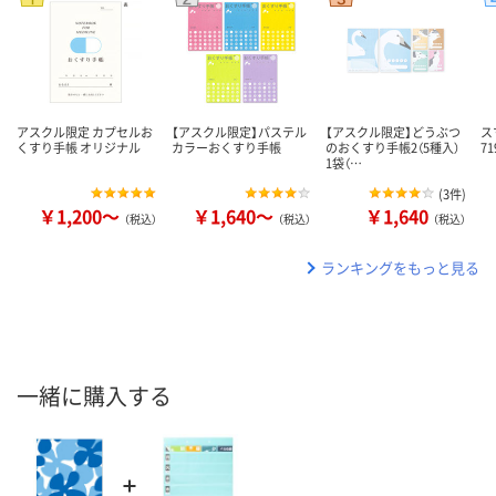
アスクル限定 カプセルお
【アスクル限定】パステル
【アスクル限定】どうぶつ
ス
くすり手帳 オリジナル
カラーおくすり手帳
のおくすり手帳2（5種入）
71
1袋（…
(
3件
)
￥1,200～
￥1,640～
￥1,640
（税込）
（税込）
（税込）
ランキングをもっと見る
一緒に購入する