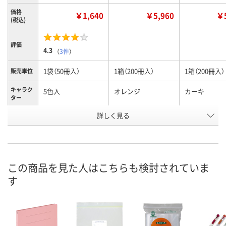
価格
￥1,640
￥5,960
￥5
(税込)
評価
4.3
（
3件
）
1袋（50冊入）
1箱（200冊入）
1箱（200冊入）
販売単位
キャラク
5色入
オレンジ
カーキ
ター
お申込番
詳しく見る
4669515
K086458
K086462
号
あり
直送品
直送品
在庫
8月10日（月）
8月25日（火）まで
8月25日（火）
お届け日
この商品を見た人はこちらも検討されていま
す
数量
数量
数量
カゴへ
カゴへ
カ