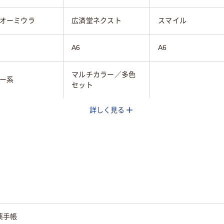
オーミウラ
広済堂ネクスト
スマイル
A6
A6
マルチカラー／多色
ー系
セット
詳しく見る
30
薬手帳