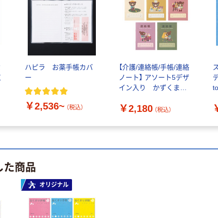
ぶ
ハピラ お薬手帳カバ
【介護/連絡帳/手帳/連絡
束
ー
ノート】 アソート5デザ
イン入り かずくま
tom
days 介護連絡帳 1セッ
入
￥2,536~
￥2,180
ト（50冊入：10冊×5） デ
（税込）
（税込）
イサービス連絡帳 オ
リジナル
した商品
オリジナル