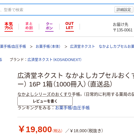
詳細設定
お届け先
〒135-0061
薬手帳/血圧手帳
お薬手帳（本体）
広済堂ネクスト なかよしカプセルお薬
る
ブランド
広済堂ネクスト（KOSAIDONEXT）
広済堂ネクスト なかよしカプセルおく
ー） 16P 1箱（1000冊入）（直送品）
なかよしシリーズのおくすり手帳。（日常的に利用する薬局の
レビューを書く
ランキングをみる
お薬手帳/血圧手帳
￥19,800
／￥18,000（税抜き）
（税込）