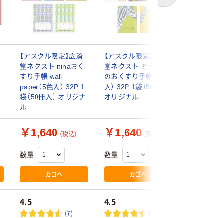
【アスクル限定】広済
【アスクル限定】広済
スマイル
帳
堂ネクスト ninaおく
堂ネクスト どうぶつ
ーデン 
袋
すり手帳 wall
のおくすり手帳（5種
by tomot
paper（5色入） 32P 1
入） 32P 1袋（50冊入）
袋（50冊）
袋（50冊入） オリジナ
オリジナル
ル
￥1,640
￥1,640
￥1,7
（税込）
（税込）
数量
数量
数量
カゴへ
カゴへ
4.5
4.5
(7)
(3)