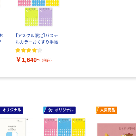
お
【アスクル限定】パステ
ワ
ルカラーおくすり手帳
￥1,640~
（税込）
オリジナル
オリジナル
人気商品