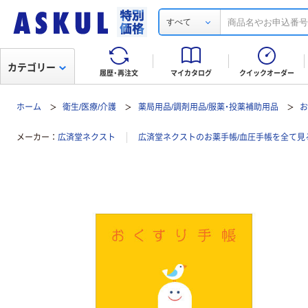
すべて
カテゴリー
履歴・再注文
マイカタログ
クイックオーダー
ホーム
衛生/医療/介護
薬局用品/調剤用品/服薬・投薬補助用品
お
メーカー
広済堂ネクスト
広済堂ネクストのお薬手帳/血圧手帳を全て見