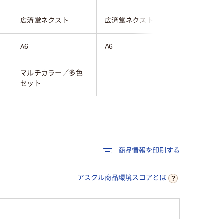
広済堂ネクスト
広済堂ネクスト
スマイル
A6
A6
A6
マルチカラー／多色
セット
30
20
商品情報を印刷する
アスクル商品環境スコアとは