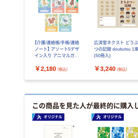
【介護/連絡帳/手帳/連絡
広済堂ネクスト どう
ノート】 アソート5デザ
つの記録 doubutsu 1
イン入り アニマルガー
(50冊入)
デン 介護連絡帳 1セッ
￥2,180
￥3,240
ト（50冊入：10冊×5） デ
（税込）
（税込）
イサービス連絡 オリジ
ナル
この商品を見た人が最終的に購入
オリジナル
オリジナル