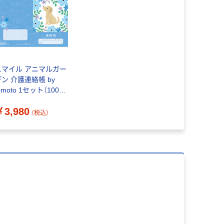
スマイル アニマルガー
デン 介護連絡帳 by
oto 1セット（100冊
：10冊×10束）手帳 れ
￥3,980
んらく帳 デイサービス
（税込）
オリジナル