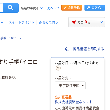
ヘルプ
各種お手続き
0
スイートポイント
あとで買う
カゴ
点
手帳 16ページ
商品情報を印刷する
すり手帳（イエロ
お届け日：7月29日（水）まで
記載欄あり）
お届け先：
直送品
株式会社廣済堂ネクスト
この出荷元の商品は商品代金