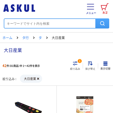
カゴ
メニュー
ホーム
タ行
タ
大日産業
大日産業
1
42
件（81商品）中 1～42件を表示
表示切替
絞り込み
並び替え
大日産業
絞り込み