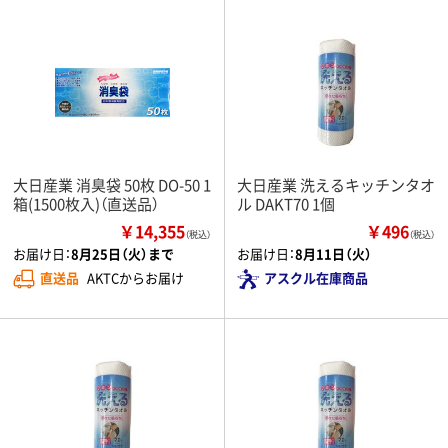
大日産業 消臭袋 50枚 DO-50 1
大日産業 洗えるキッチンタオ
箱(1500枚入)（直送品）
ル DAKT70 1個
￥14,355
￥496
（税込）
（税込）
お届け日：
8月25日（火）まで
お届け日：
8月11日（火）
直送品
AKTCからお届け
アスクル在庫商品