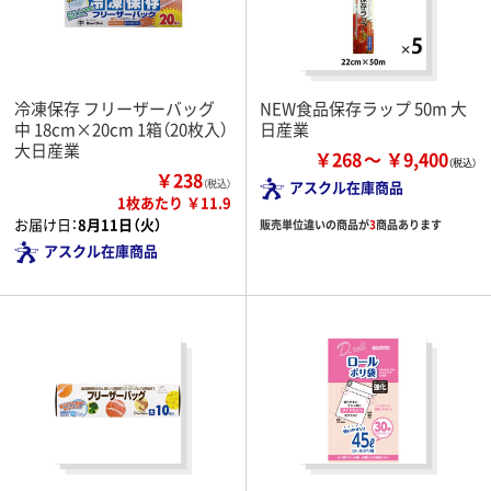
冷凍保存 フリーザーバッグ
NEW食品保存ラップ 50m 大
中 18cm×20cm 1箱（20枚入）
日産業
大日産業
￥268
￥9,400
￥238
（税込）
アスクル在庫商品
1枚あたり ￥11.9
お届け日：
8月11日（火）
販売単位違いの商品が
3
商品あります
アスクル在庫商品