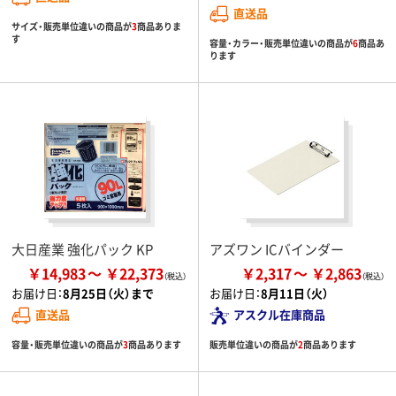
直送品
サイズ・販売単位違いの商品が
3
商品ありま
す
容量・カラー・販売単位違いの商品が
6
商品あ
ります
大日産業 強化パック KP
アズワン ICバインダー
￥14,983
￥22,373
￥2,317
￥2,863
お届け日：
8月25日（火）まで
お届け日：
8月11日（火）
直送品
アスクル在庫商品
容量・販売単位違いの商品が
3
商品あります
販売単位違いの商品が
2
商品あります