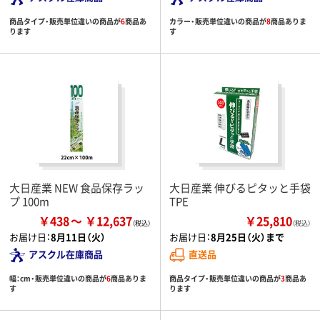
商品タイプ・販売単位違いの商品が
6
商品あ
カラー・販売単位違いの商品が
8
商品ありま
ります
す
大日産業 NEW 食品保存ラッ
大日産業 伸びるピタッと手袋
プ 100m
TPE
￥438
￥12,637
￥25,810
（税込）
お届け日：
8月11日（火）
お届け日：
8月25日（火）まで
アスクル在庫商品
直送品
幅：cm・販売単位違いの商品が
6
商品ありま
商品タイプ・販売単位違いの商品が
3
商品あ
す
ります