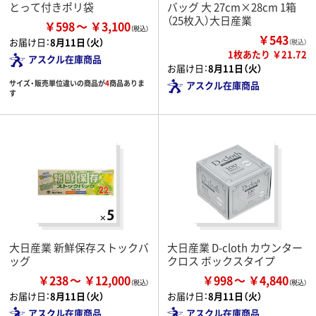
とって付きポリ袋
バッグ 大 27cm×28cm 1箱
（25枚入）大日産業
￥598
￥3,100
￥543
お届け日：
8月11日（火）
（税込）
1枚あたり ￥21.72
アスクル在庫商品
お届け日：
8月11日（火）
サイズ・販売単位違いの商品が
4
商品ありま
アスクル在庫商品
す
大日産業 新鮮保存ストックバ
大日産業 D-cloth カウンター
ッグ
クロス ボックスタイプ
￥238
￥12,000
￥998
￥4,840
お届け日：
8月11日（火）
お届け日：
8月11日（火）
アスクル在庫商品
アスクル在庫商品