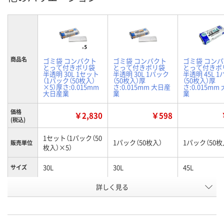
商品名
ゴミ袋 コンパクト
ゴミ袋 コンパクト
ゴミ袋 コン
とって付きポリ袋
とって付きポリ袋
とって付きポ
半透明 30L 1セット
半透明 30L 1パック
半透明 45L 
（1パック（50枚入）
（50枚入）厚
（50枚入）厚
×5）厚さ:0.015mm
さ:0.015mm 大日産
さ:0.015mm
大日産業
業
業
価格
￥2,830
￥598
(税込)
1セット（1パック（50
1パック（50枚入）
1パック（50枚
販売単位
枚入）×5）
30L
30L
45L
サイズ
お申込番
詳しく見る
XE34355
XE34278
XE34283
号
4点
あり
入荷待ち
在庫