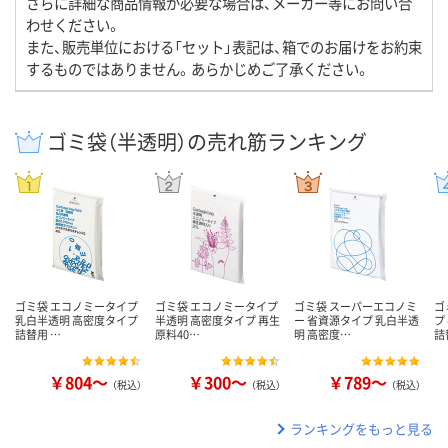
さらに詳細な商品情報が必要な場合は、メーカー等にお問い合
わせください。
また、販売単位における「セット」表記は、箱でのお届けをお約束
するものではありません。あらかじめご了承ください。
ゴミ袋（半透明）の売れ筋ランキング
ゴミ袋 エコノミータイプ
ゴミ袋 エコノミータイプ
ゴミ袋 スーパーエコノミ
ゴ
乳白半透明 高密度タイプ
半透明 高密度タイプ 再生
ー 省資源タイプ 乳白半透
プ
詰替用 …
原料40…
明 高密度…
詰
￥804～
￥300～
￥789～
（税込）
（税込）
（税込）
ランキングをもっと見る