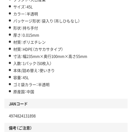
サイズ：45L
カラー：半透明
パッケージ形状：袋入り（吊しひもなし）
形状：持ち手付
厚さ：0.015mm
材質：ポリエチレン
材質：HDPE（カサカサタイプ）
寸法：幅235mm×奥行100mm×高さ55mm
入数：1パック（50枚入）
本体/詰め替え：使いきり
容量：45L
ゴミ袋カラー：半透明
原産国：中国
JANコード
4974824131898
備考（ご注意）