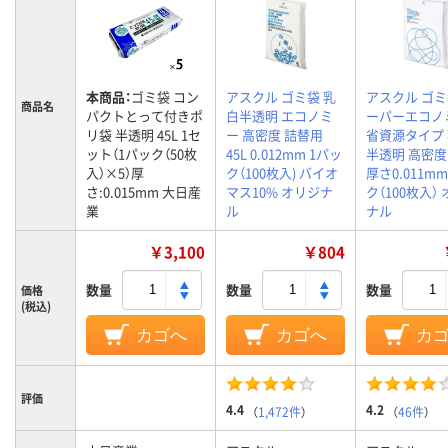
本商品：
ゴミ袋 コン
アスクル ゴミ袋 乳
アスクル ゴミ
商品名
パクトとって付きポ
白半透明 エコノミ
ーパーエコノ
リ袋 半透明 45L 1セ
ー 高密度 詰替用
省資源タイプ
ット（1パック（50枚
45L 0.012mm 1パッ
半透明 高密度 
入）×5）厚
ク（100枚入) バイオ
厚さ0.011mm
さ:0.015mm 大日産
マス10% オリジナ
ク（100枚入）
業
ル
ナル
￥3,100
￥804
数量
数量
数量
価格
(税込)
カゴへ
カゴへ
カ
評価
4.4
4.2
（
1,472件
）
（
46件
）