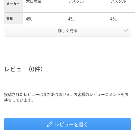
大日産業
アスクル
アスクル
メーカー
45L
45L
45L
容量
ゴミ袋カ
詳しく見る
半透明
白半透明
半透明
ラー
0.015mm
0.012mm
0.011mm
厚さ
ポリエチレン、
高密度ポリエチレン
高密度ポリエ
HDPE（カサカサタイ
（バイオマスプラス
ン、HDPE（カ
レビュー（0件）
プ）、ポリエチレン、
チック10％）、
タイプ）
材質
HDPE（カサカサタイ
HDPE（カサカサタイ
プ）
プ）
クリア(透明・半透明)
ホワイト系
マルチカラー
カラーグ
投稿されたレビューはまだありません。お客様のレビューコメントをお
ループ
系
セット
待ちしています。
アスクル
商品環境
70
20
スコア
レビューを書く