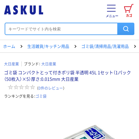
カゴ
メニュー
ホーム
生活雑貨/キッチン用品
ゴミ袋/清掃用品/洗濯用品
大日産業
ブランド：
大日産業
ゴミ袋 コンパクトとって付きポリ袋 半透明 45L 1セット（1パック
（50枚入）×5）厚さ:0.015mm 大日産業
（
0
件のレビュー
）
ランキングを見る：
ゴミ袋