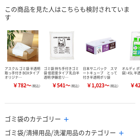
8月7日（金）
8月7日（金）
8月6日（木）予
お届け日
この商品を見た人はこちらも検討されていま
す
数量
数量
数量
カゴへ
カゴへ
カ
アスクル ゴミ袋 半透明
ゴミ袋 持ち手付きゴミ
日本サニパック スマ
オルディ ポ
取っ手付き BOXタイプ
袋 低密度タイプ 乳白半
ートキューブ とって
袋） 45L 半
オリジナ…
透明 伊藤忠リ…
付き半透明ポリ袋
￥782～
￥541～
￥1,023～
￥4
（税込）
（税込）
（税込）
ゴミ袋のカテゴリー
ゴミ袋/清掃用品/洗濯用品のカテゴリー