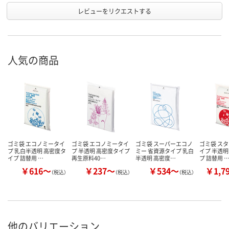
レビューをリクエストする
人気の商品
ゴミ袋 エコノミータイ
ゴミ袋 エコノミータイ
ゴミ袋 スーパーエコノ
ゴミ袋 ス
プ 乳白半透明 高密度タ
プ 半透明 高密度タイプ
ミー 省資源タイプ 乳白
イプ 半透明
イプ 詰替用 …
再生原料40…
半透明 高密度…
プ 詰替用 
￥616～
￥237～
￥534～
￥1,7
（税込）
（税込）
（税込）
他のバリエーション