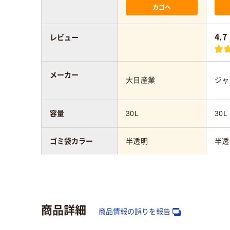
カゴへ
4.7
レビュー
メーカー
大日産業
ジャ
容量
30L
30L
ゴミ袋カラー
半透明
半透
厚さ
0.015mm
0.0
材質
HD
商品詳細
ポリエチレン
商品情報の誤りを報告
プ）