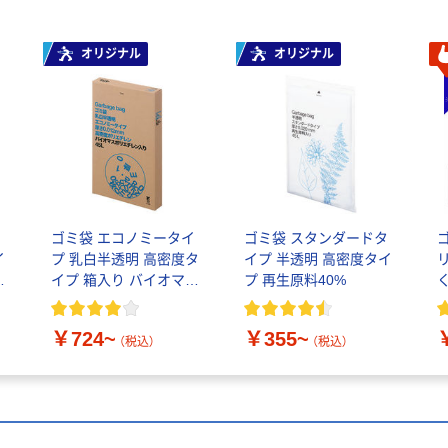
オリジナル
オリジナル
タ
ゴミ袋 エコノミータイ
ゴミ袋 スタンダードタ
イ
プ 乳白半透明 高密度タ
イプ 半透明 高密度タイ
素
イプ 箱入り バイオマス
プ 再生原料40%
素材10％配合
￥724~
￥355~
（税込）
（税込）