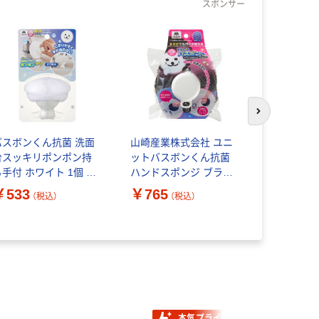
スポンサー
次のスライド
バスボンくん抗菌 洗面
山崎産業株式会社 ユニ
職場の靴跡
台スッキリポンポン持
ットバスボンくん抗菌
落とせるフ
ち手付 ホワイト 1個 山
ハンドスポンジ ブラッ
ワイパー用
崎産業
ク 4903180252510 1個
ート ヒビフ
￥533
￥765
￥518
（税込）
（税込）
（
（直送品）
パック（20
品）
本気プライス