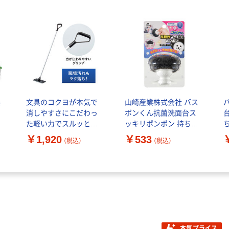
楽
文具のコクヨが本気で
山崎産業株式会社 バス
01
消しやすさにこだわっ
ボンくん抗菌洗面台ス
た軽い力でスルッと落
ッキリポンポン 持ち手
とせるフローリングワ
付ブラック
￥1,920
￥533
（税込）
（税込）
イパー ヒビフル コクヨ
4903180252527 1個（直
１本（直送品）
送品）
本気プライス