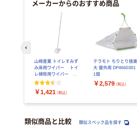
メーカーからのおすすめ商品
前のスライドへ
山崎産業 トイレすみず
テラモト ちりとり捨
み床用ワイパー トイ
大 屋外用 DP46603
レ掃除用ワイパー 本
1個
体
￥2,579
（税込）
￥1,421
（税込）
類似商品と比較
類似スペック品を探す