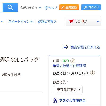
ヘルプ
各種お手続き
0
スイートポイント
あとで買う
カゴ
点
商品情報を印刷する
 30L 1パック
在庫：
あり
希望の数量で在庫確認
お届け日：8月11日（火）
 #取っ手付き
お届け先：
アスクル在庫商品