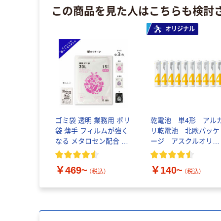
この商品を見た人はこちらも検討
オリジナル
ゴミ袋 透明 業務用 ポリ
乾電池 単4形 アル
袋 薄手 フィルムが強く
リ乾電池 北欧パッケ
なる メタロセン配合 伊
ージ アスクルオリジ
藤忠リーテイルリンク
ナル
￥469~
￥140~
（税込）
（税込）