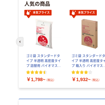
人気の商品
本気プライス
本気プライス
前のスライドへ
ゴミ袋 スタンダードタ
ゴミ袋 スタンダード
イプ 半透明 高密度タイ
イプ 半透明 高密度タ
プ 詰替用 バイオマス素
プ 箱入り バイオマス
材10％配合
材10％配合
￥1,798~
￥1,932~
（税込）
（税込）