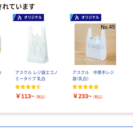
されています
オリジナル
オリジナル
カ
アスクル レジ袋エコノ
アスクル 中厚手レジ
ミータイプ 乳白
袋（乳白）
￥113~
￥233~
（税込）
（税込）