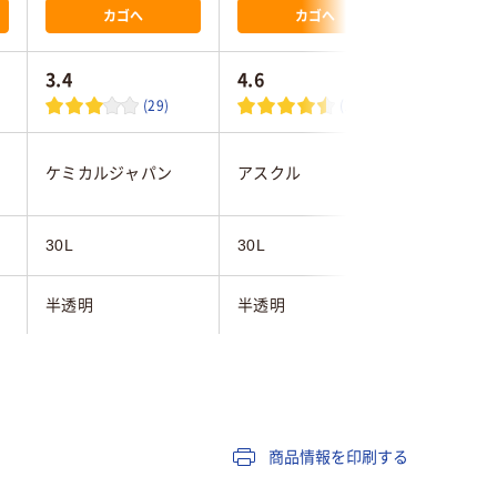
カゴへ
カゴへ
3.4
4.6
4.0
(29)
(13)
伊藤忠リ
ケミカルジャパン
アスクル
ンク
30L
30L
30L
半透明
半透明
半透明
0.016mm
0.010mm
0.024m
HDPE（カサカサタイ
LDPE（
高密度ポリエチレン
商品情報を印刷する
プ）
プ）