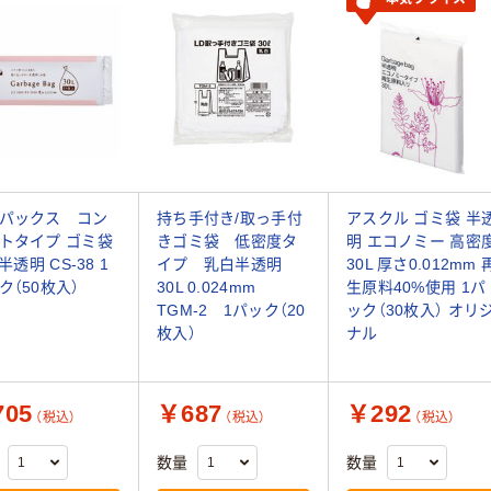
パックス コン
持ち手付き/取っ手付
アスクル ゴミ袋 半
トタイプ ゴミ袋
きゴミ袋 低密度タ
明 エコノミー 高密
 半透明 CS-38 1
イプ 乳白半透明
30L 厚さ0.012mm 
ク（50枚入）
30L 0.024mm
生原料40%使用 1パ
TGM-2 1パック（20
ック（30枚入） オリ
枚入）
ナル
05
￥687
￥292
（税込）
（税込）
（税込）
数量
数量