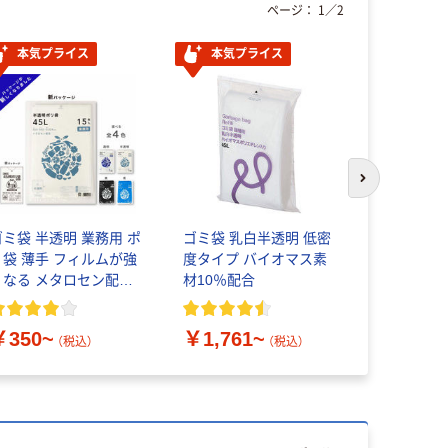
ページ：
1
／
2
本気プライス
本気プライス
本気プ
次のスライド
ゴミ袋 半透明 業務用 ポ
ゴミ袋 乳白半透明 低密
日本サニパ
リ袋 薄手 フィルムが強
度タイプ バイオマス素
用ポリ袋 
くなる メタロセン配合
材10％配合
口30枚入
伊藤忠リーテイルリン
ク
￥350~
￥1,761~
￥899~
（税込）
（税込）