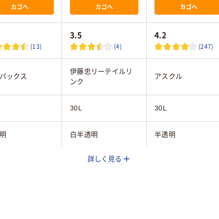
カゴへ
カゴへ
カゴへ
3.5
4.2
(13)
(4)
(247)
伊藤忠リーテイルリ
パックス
アスクル
ンク
30L
30L
明
白半透明
半透明
詳しく見る
15mm
0.024mm
0.012mm
高密度ポリエチレン
PE（カサカサタイ
LDPE（ツルツルタイ
（再生プラスチック
プ）
40％）