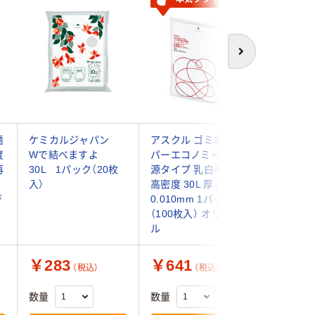
次へ
透
ケミカルジャパン
アスクル ゴミ袋 スー
ゴミ袋 半
度
Wで結べますよ
パーエコノミー 省資
さ0.02
再
30L 1パック（20枚
源タイプ 乳白半透明
ポリ袋 1
入）
高密度 30L 厚さ
入）薄手
ジ
0.010mm 1パック
強くなる
（100枚入） オリジナ
配合
ル
￥283
￥641
￥485
（税込）
（税込）
数量
数量
数量