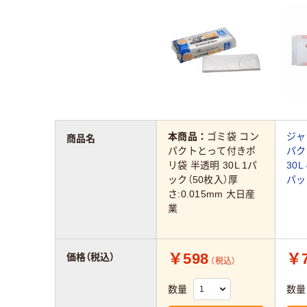
本商品：
ゴミ袋 コン
ジャ
商品名
パクトとって付きポ
パク
リ袋 半透明 30L 1パ
30L
ック（50枚入）厚
パッ
さ:0.015mm 大日産
業
￥598
￥7
価格（税込）
（税込）
数量
数量