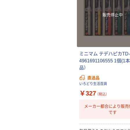
販売停止中
ミニマム テデハピカTD-
4961691106555 1個(1
品）
直送品
いろどり生活百貨
￥327
（税込）
メーカー都合により販売
です