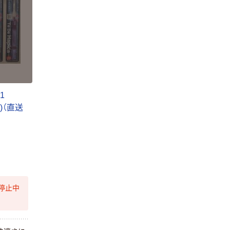
1
本)（直送
停止中