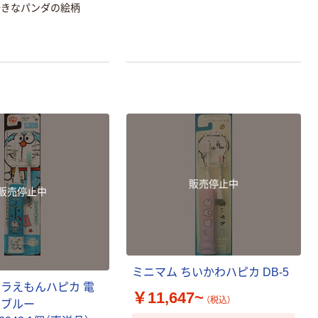
好きなパンダの絵柄
販売停止中
販売停止中
ミニマム ちいかわハピカ DB-5
ドラえもんハピカ 電
￥11,647~
（税込）
 ブルー