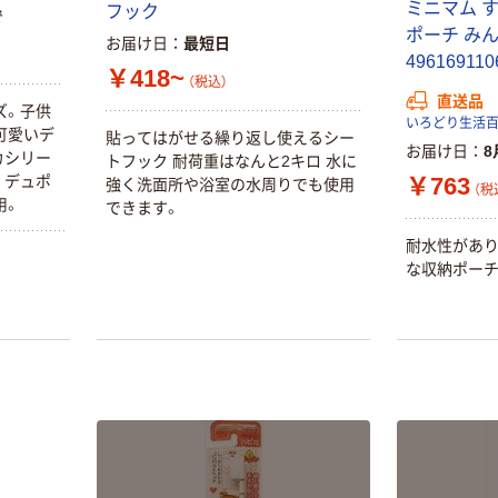
ミニマム 
フック
で
ポーチ みん
お届け日
最短日
GUM（ガム） デ
49616911
ンタルブラシこ
￥418~
（税込）
ども
直送品
ズ。子供
SUNSTAR（サン
￥297~
いろどり生活
（税込）
可愛いデ
貼ってはがせる繰り返し使えるシー
スター） 歯ブラ
お届け日
8
カシリー
トフック 耐荷重はなんと2キロ 水に
シ（子供用）
スマイリー歯ブ
￥763
。デュポ
強く洗面所や浴室の水周りでも使用
（税
ラシ ユーカンパ
用。
できます。
ニー 歯ブラシ
耐水性があ
￥160~
（税込）
な収納ポー