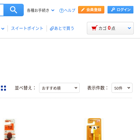
ヘルプ
各種お手続き
0
スイートポイント
あとで買う
カゴ
点
並べ替え：
表示件数：