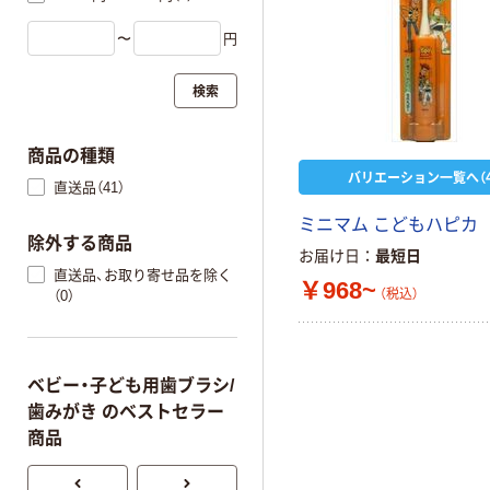
〜
円
検索
商品の種類
バリエーション一覧へ（4
直送品（41）
ミニマム こどもハピカ
除外する商品
お届け日
最短日
直送品、お取り寄せ品を除く
￥968~
（税込）
（0）
ベビー・子ども用歯ブラシ/
歯みがき のベストセラー
商品