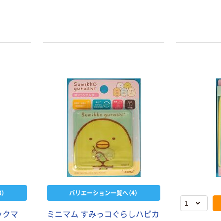
クリニカKid'sハ
ブラシ ライオ
ン こども用歯ブ
ラシ
￥227~
（税込）
歯磨き粉 フッ素
子供用 ソダテコ
こどもハミガキ
ぶどう 70g サン
￥263
（税込）
スター
カゴへ
ファイン POSY
ベビーハブラシ
6本セット
￥470
）
バリエーション一覧へ（4）
（税込）
カゴへ
ックマ
ミニマム すみっコぐらしハピカ