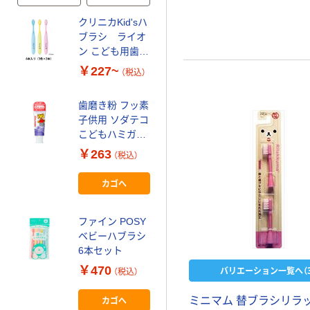
クリニカKid'sハ
歯ブラシ 子供用
ブラシ ライオ
ソダテコ こども
才
ン こども用歯ブ
ハブラシ 3ー5才
ラシ
用 やわらかめ 1
￥227~
￥250
（税込）
（税込）
本 サンスター
カゴへ
歯磨き粉 フッ素
子供用 ソダテコ
こどもハミガキ
アヌシ こども歯
ぶどう 70g サン
ブラシ
￥263
（税込）
スター
￥198~
（税込）
カゴへ
ファイン POSY
ベビーハブラシ
6本セット
￥470
バリエーション一覧へ（3
（税込）
カゴへ
ミニマム 替ブラシリラ