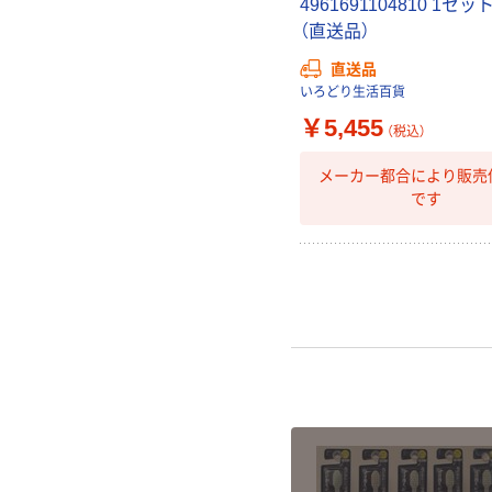
4961691104810 1セッ
（直送品）
直送品
いろどり生活百貨
￥5,455
（税込）
メーカー都合により販売
です