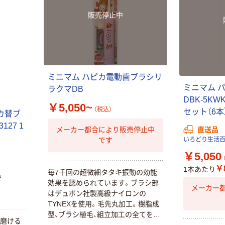
販売停止中
ミニマム ハピカ電動歯ブラシリ
ミニマム 
ラクマDB
DBK-5KWK 
￥5,050~
（税込）
セット（6本
カ替ブ
3127 1
直送品
メーカー都合により販売停止中
です
いろどり生活
￥5,050
￥8
1本あたり
毎7千回の超微細タタキ振動の効能
で
効果を認められています。ブラシ部
メーカー
はデュポン社製高級ナイロンの
TYNEXを使用。毛先丸加工。樹脂成
型、ブラシ植毛、組立加工の全てを日
り磨ける