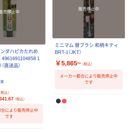
販売停止中
販売停止中
ミニマム 替ブラシ 和柄キティ
パンダハピカたれめ
BRT-1（JKT）
4961691104858 1
￥5,865~
（税込）
）（直送品）
メーカー都合により販売停止中
です
百貨
（税込）
41.67
（税込）
都合により販売停止中
です