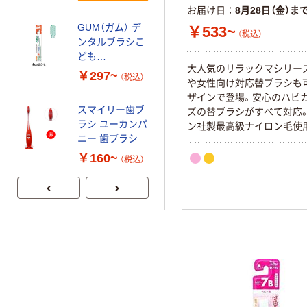
お届け日
8月28日（金）ま
GUM（ガム） デ
￥533~
（税込）
ンタルブラシこ
ども
大人気のリラックマシリー
SUNSTAR（サン
￥297~
（税込）
や女性向け対応替ブラシも
スター） 歯ブラ
ザインで登場。安心のハピ
シ（子供用）
スマイリー歯ブ
ズの替ブラシがすべて対応
ラシ ユーカンパ
ン社製最高級ナイロン毛使
ニー 歯ブラシ
￥160~
（税込）