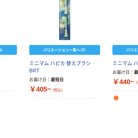
）
バリエーション一覧へ（7）
バリエ
ミニマム ハピカ 替えブラシ
ミニマム 
BRT
お届け日
お届け日
最短日
￥440~
（
￥405~
（税込）