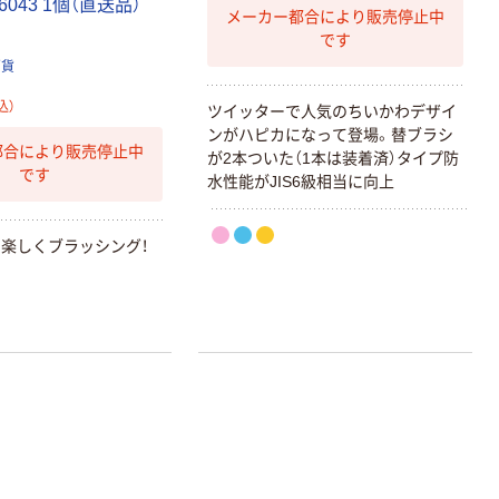
06043 1個（直送品）
メーカー都合により販売停止中
です
百貨
込）
ツイッターで人気のちいかわデザイ
ンがハピカになって登場。替ブラシ
都合により販売停止中
が2本ついた（1本は装着済）タイプ防
です
水性能がJIS6級相当に向上
楽しくブラッシング！