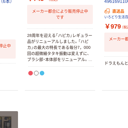
ト（6本）
49616911
直送品
メーカー都合により販売停止中
です
いろどり生活
￥979
（税
28周年を迎える「ハピカ」レギュラー
メーカー
品がリニューアルしました。「ハピ
停止中
カ」の最大の特長である毎分7，000
回の超微細タタキ振動は変えずに、
ブラシ部・本体部をリニューアル。ブ
ドラえもんと
ラシ部は狭い隙間の汚れもキレイに
落とせるテーパー毛とAR（アドバン
スドラウンド）加工を施した通常毛
のダブル植毛。毛先の色で取り換え
時期を知らせる交換シグナル付き。
本体は形状が変更され、防水レベル
がさらに向上しました。