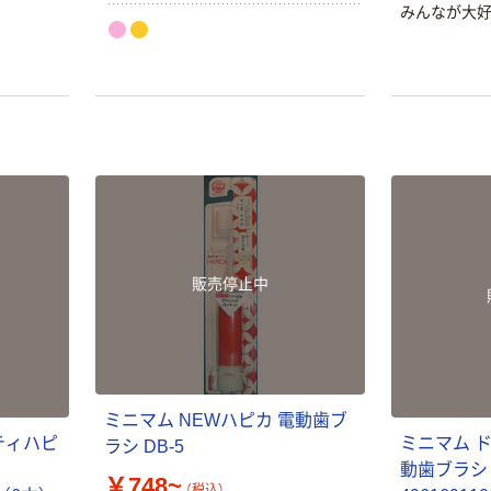
本国内で行ってます。人気キャラク
みんなが大
ターで登場。」
販売停止中
ミニマム NEWハピカ 電動歯ブ
ティハピ
ミニマム 
ラシ DB-5
動歯ブラシ
￥748~
（税込）