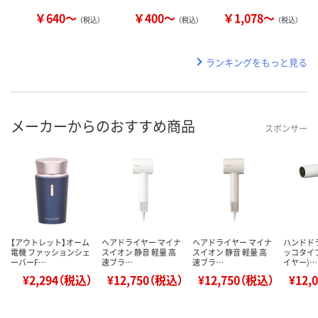
￥640～
￥400～
￥1,078～
（税込）
（税込）
（税込）
ランキングをもっと見る
メーカーからのおすすめ商品
スポンサー
【アウトレット】オーム
ヘアドライヤー マイナ
ヘアドライヤー マイナ
ハンドド
電機 ファッションシェ
スイオン 静音 軽量 高
スイオン 静音 軽量 高
ッコタイ
ーバーF…
速ブラ…
速ブラ…
イヤー)…
¥2,294（税込）
¥12,750（税込）
¥12,750（税込）
¥12,