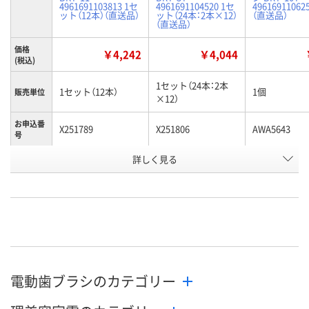
4961691103813 1セ
4961691104520 1セ
49616911062
ット（12本）（直送品）
ット（24本：2本×12）
（直送品）
（直送品）
価格
￥4,242
￥4,044
(税込)
1セット（24本：2本
1セット（12本）
1個
販売単位
×12）
お申込番
X251789
X251806
AWA5643
号
詳しく見る
直送品
直送品
直送品
在庫
お届け日
お取り扱い終了しま
お取り扱い終了しま
メーカー都合
した
した
販売停止中で
電動歯ブラシのカテゴリー