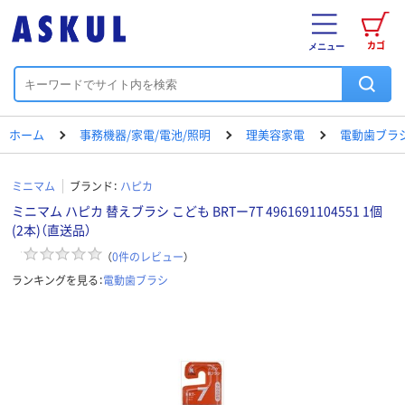
カゴ
メニュー
ホーム
事務機器/家電/電池/照明
理美容家電
電動歯ブラ
ミニマム
ブランド：
ハピカ
ミニマム ハピカ 替えブラシ こども BRTー7T 4961691104551 1個
(2本)（直送品）
（
0
件のレビュー
）
ランキングを見る：
電動歯ブラシ