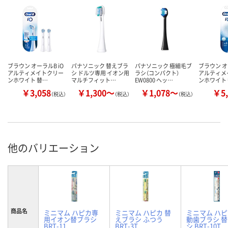
ブラウン オーラルB iO
パナソニック 替えブラ
パナソニック 極細毛ブ
ブラウン オ
アルティメイトクリー
シ ドルツ専用 イオン用
ラシ（コンパクト）
アルティメ
ンホワイト 替…
マルチフィット…
EW0800 ヘッ…
ンホワイト
￥3,058
￥1,300～
￥1,078～
￥5,
（税込）
（税込）
（税込）
他のバリエーション
商品名
ミニマム ハピカ専
ミニマム ハピカ 替
ミニマム ハ
用イオン替ブラシ
えブラシ ふつう
動歯ブラシ 
BRT-11
BRT-3T
シ BRT-10T