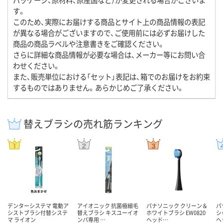
す。
このため、実際にお届けする商品とサイト上の商品情報の表記
が異なる場合がございますので、ご使用前には必ずお届けした
商品の商品ラベルや注意書きをご確認ください。
さらに詳細な商品情報が必要な場合は、メーカー等にお問い合
わせください。
また、販売単位における「セット」表記は、箱でのお届けをお約束
するものではありません。あらかじめご了承ください。
替えブラシの売れ筋ランキング
デンターシステマ 電動ア
アイオニック 抗菌極細毛
パナソニック クリーン＆
パ
シストブラシ付替システ
替えブラシ キスユーイオ
ホワイトブラシ EW0820
シ
マ ライオン
ンパ専用 …
ヘッド…
ヘ