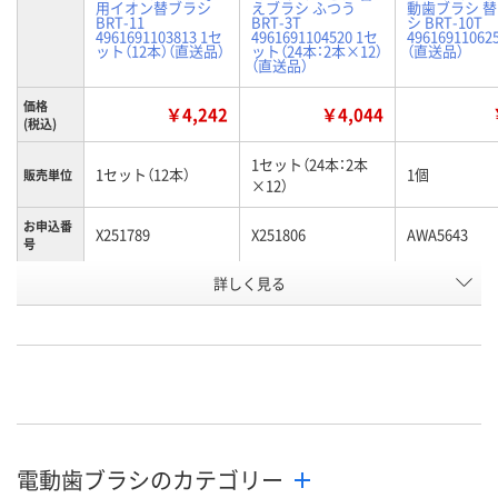
用イオン替ブラシ
えブラシ ふつう
動歯ブラシ 
BRT-11
BRT-3T
シ BRT-10T
4961691103813 1セ
4961691104520 1セ
49616911062
ット（12本）（直送品）
ット（24本：2本×12）
（直送品）
（直送品）
価格
￥4,242
￥4,044
(税込)
1セット（24本：2本
1セット（12本）
1個
販売単位
×12）
お申込番
X251789
X251806
AWA5643
号
詳しく見る
直送品
直送品
直送品
在庫
お届け日
お取り扱い終了しま
お取り扱い終了しま
メーカー都合
した
した
販売停止中で
電動歯ブラシのカテゴリー