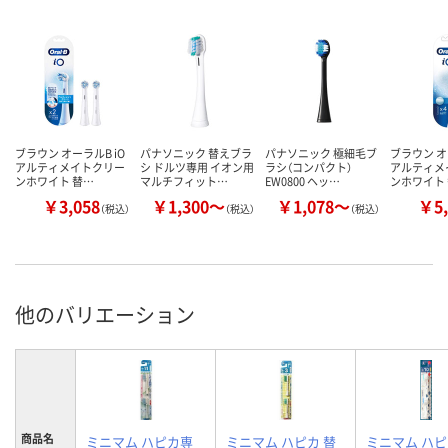
ブラウン オーラルB iO
パナソニック 替えブラ
パナソニック 極細毛ブ
ブラウン オ
アルティメイトクリー
シ ドルツ専用 イオン用
ラシ（コンパクト）
アルティメ
ンホワイト 替…
マルチフィット…
EW0800 ヘッ…
ンホワイト
￥3,058
￥1,300～
￥1,078～
￥5,
（税込）
（税込）
（税込）
他のバリエーション
商品名
ミニマム ハピカ専
ミニマム ハピカ 替
ミニマム ハ