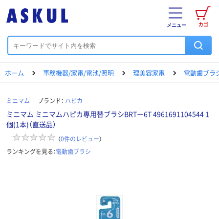
カゴ
メニュー
ホーム
事務機器/家電/電池/照明
理美容家電
電動歯ブラ
ミニマム
ブランド：
ハピカ
ミニマム ミニマムハピカ専用替ブラシBRTー6T 4961691104544 1
個(1本)（直送品）
（
0
件のレビュー
）
ランキングを見る：
電動歯ブラシ