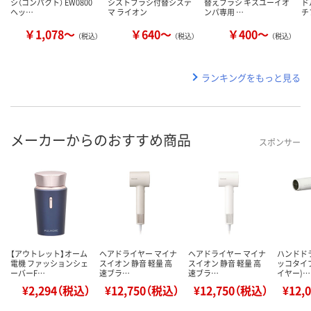
シ（コンパクト） EW0800
シストブラシ付替システ
替えブラシ キスユーイオ
ド
ヘッ…
マ ライオン
ンパ専用 …
チ
￥1,078～
￥640～
￥400～
（税込）
（税込）
（税込）
ランキングをもっと見る
メーカーからのおすすめ商品
スポンサー
【アウトレット】オーム
ヘアドライヤー マイナ
ヘアドライヤー マイナ
ハンドド
電機 ファッションシェ
スイオン 静音 軽量 高
スイオン 静音 軽量 高
ッコタイ
ーバーF…
速ブラ…
速ブラ…
イヤー)…
¥2,294（税込）
¥12,750（税込）
¥12,750（税込）
¥12,