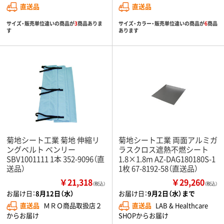
直送品
直送品
サイズ・販売単位違いの商品が
3
商品ありま
サイズ・カラー・販売単位違いの商品が
6
商品
す
あります
菊地シート工業 菊地 伸縮リ
菊地シート工業 両面アルミガ
ングベルト ベンリー
ラスクロス遮熱不燃シート
SBV1001111 1本 352-9096（直
1.8×1.8m AZ-DAG180180S-1
送品）
1枚 67-8192-58（直送品）
￥21,318
￥29,260
（税込）
（税込）
お届け日：
8月12日（水）
お届け日：
9月2日（水）まで
直送品
ＭＲＯ商品取扱店２
直送品
LAB & Healthcare
からお届け
SHOPからお届け