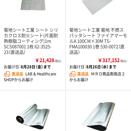
菊地シート工業 シート シリ
菊地シート工業 菊地 不燃ス
カクロス耐火シート(片面耐
パッタシート ファイアマーモ
熱樹脂コーティング)1m
ルA 100CM×30M TS-
SCS087001 1枚 62-3525-
FMA100030 1巻 530-0072（直
23（直送品）
送品）
￥21,428
￥317,152
（税込）
（税込）
お届け日：
8月28日（金）まで
お届け日：
8月26日（水）まで
直送品
LAB & Healthcare
直送品
ＭＲＯ商品取扱店２
SHOPからお届け
からお届け