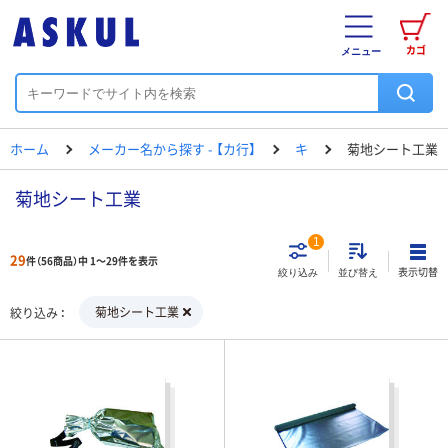
カゴ
メニュー
ホーム
メーカー名から探す - 【カ行】
キ
菊地シート工業
菊地シート工業
1
29
件（56商品）中 1～29件を表示
表示切替
絞り込み
並び替え
菊地シート工業
絞り込み