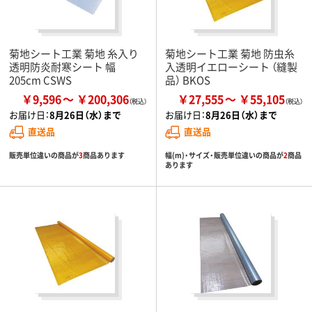
菊地シート工業 菊地 糸入り
菊地シート工業 菊地 防虫糸
透明防炎耐寒シート 幅
入透明イエローシート （縫製
205cm CSWS
品） BKOS
￥9,596
￥200,306
￥27,555
￥55,105
お届け日：
8月26日（水）まで
お届け日：
8月26日（水）まで
直送品
直送品
販売単位違いの商品が
3
商品あります
幅(m)・サイズ・販売単位違いの商品が
2
商品
あります