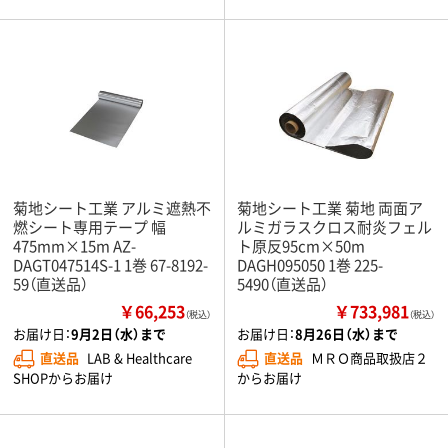
菊地シート工業 アルミ遮熱不
菊地シート工業 菊地 両面ア
燃シート専用テープ 幅
ルミガラスクロス耐炎フェル
475mm×15m AZ-
ト原反95cm×50m
DAGT047514S-1 1巻 67-8192-
DAGH095050 1巻 225-
59（直送品）
5490（直送品）
￥66,253
￥733,981
（税込）
（税込）
お届け日：
9月2日（水）まで
お届け日：
8月26日（水）まで
直送品
LAB & Healthcare
直送品
ＭＲＯ商品取扱店２
SHOPからお届け
からお届け