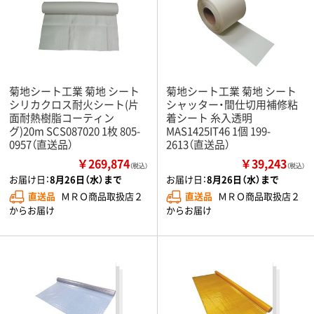
菊地シート工業 菊地 シート
菊地シート工業 菊地 シート
シリカクロス耐火シート(片
シャッター・間仕切用補修粘
面耐熱樹脂コーティン
着シート 糸入透明
グ)20m SCS087020 1枚 805-
MAS1425IT46 1個 199-
0957（直送品）
2613（直送品）
￥269,874
￥39,243
（税込）
（税込）
お届け日：
8月26日（水）まで
お届け日：
8月26日（水）まで
直送品
ＭＲＯ商品取扱店２
直送品
ＭＲＯ商品取扱店２
からお届け
からお届け