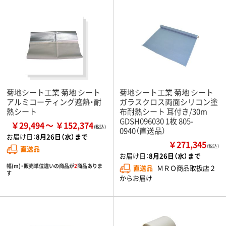
菊地シート工業 菊地 シート
菊地シート工業 菊地 シート
アルミコーティング遮熱・耐
ガラスクロス両面シリコン塗
熱シート
布耐熱シート 耳付き/30m
GDSH096030 1枚 805-
￥29,494
￥152,374
0940（直送品）
お届け日：
8月26日（水）まで
￥271,345
（税込）
直送品
お届け日：
8月26日（水）まで
幅(m)・販売単位違いの商品が
2
商品ありま
直送品
ＭＲＯ商品取扱店２
す
からお届け