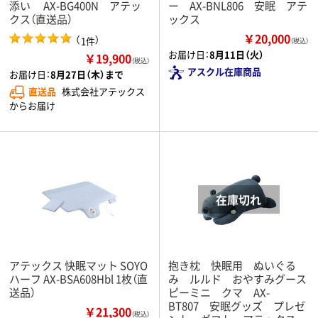
添い AX-BG400N アテッ
ー AX-BNL806 安眠 アテ
クス（直送品）
ックス
￥20,000
（
）
1件
（税込）
お届け日：
8月11日（火）
￥19,900
（税込）
アスクル在庫商品
お届け日：
8月27日（木）まで
直送品
株式会社アテックス
からお届け
アテックス 快眠マット SOYO
抱き枕 快眠用 ぬいぐる
ハーフ AX-BSA608Hbl 1枚（直
み ルルド おやすみグース
送品）
ピーミニ クマ AX-
BT807 安眠グッズ プレゼ
￥21,300
（税込）