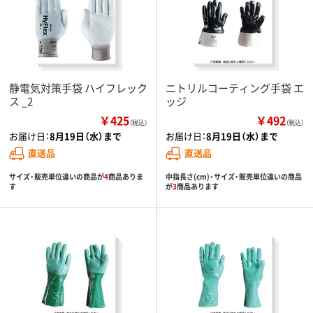
静電気対策手袋 ハイフレック
ニトリルコーティング手袋 エ
ス _2
ッジ
￥425
￥492
（税込）
（税込）
お届け日：
8月19日（水）まで
お届け日：
8月19日（水）まで
直送品
直送品
サイズ・販売単位違いの商品が
4
商品ありま
中指長さ(cm)・サイズ・販売単位違いの商品
す
が
3
商品あります