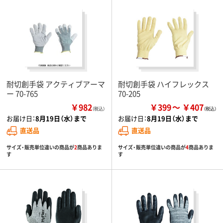
耐切創手袋 アクティブアーマ
耐切創手袋 ハイフレックス
ー 70-765
70-205
￥982
￥399
￥407
（税込）
お届け日：
8月19日（水）まで
お届け日：
8月19日（水）まで
直送品
直送品
サイズ・販売単位違いの商品が
2
商品ありま
サイズ・販売単位違いの商品が
4
商品ありま
す
す