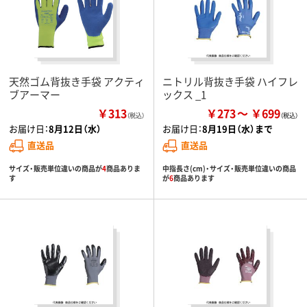
天然ゴム背抜き手袋 アクティ
ニトリル背抜き手袋 ハイフレ
ブアーマー
ックス _1
￥313
￥273
￥699
（税込）
お届け日：
8月12日（水）
お届け日：
8月19日（水）まで
直送品
直送品
サイズ・販売単位違いの商品が
4
商品ありま
中指長さ(cm)・サイズ・販売単位違いの商品
す
が
6
商品あります