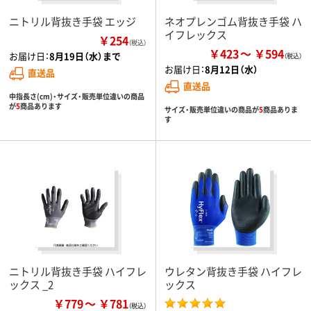
ニトリル背抜き手袋 エッジ
ネオプレンゴム背抜き手袋 ハ
イフレックス
￥254
（税込）
￥423
￥594
お届け日：
8月19日（水）まで
お届け日：
8月12日（水）
直送品
直送品
中指長さ(cm)・サイズ・販売単位違いの商品
が
5
商品あります
サイズ・販売単位違いの商品が
5
商品ありま
す
ニトリル背抜き手袋 ハイフレ
ウレタン背抜き手袋 ハイフレ
ックス _2
ックス
￥779
￥781