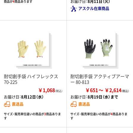
お届け日：
8月11日（火）
商品が
4
商品あります
アスクル在庫商品
耐切創手袋 ハイフレックス
耐切創手袋 アクティブアーマ
70-225
ー 80-813
￥1,068
￥651
￥2,614
（税込）
お届け日：
8月12日（水）
お届け日：
8月19日（水）まで
直送品
直送品
サイズ・販売単位違いの商品が
3
商品ありま
サイズ・販売単位違いの商品が
4
商品ありま
す
す