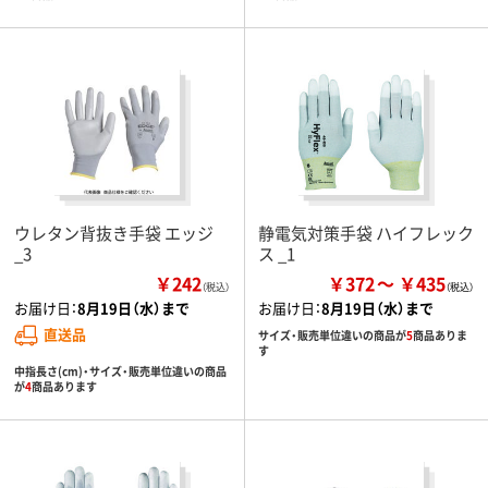
ウレタン背抜き手袋 エッジ
静電気対策手袋 ハイフレック
_3
ス _1
￥242
￥372
￥435
（税込）
お届け日：
8月19日（水）まで
お届け日：
8月19日（水）まで
直送品
サイズ・販売単位違いの商品が
5
商品ありま
す
中指長さ(cm)・サイズ・販売単位違いの商品
が
4
商品あります