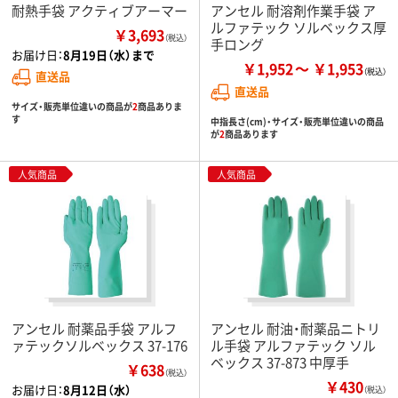
耐熱手袋 アクティブアーマー
アンセル 耐溶剤作業手袋 ア
ルファテック ソルベックス厚
￥3,693
（税込）
手ロング
お届け日：
8月19日（水）まで
￥1,952
￥1,953
直送品
直送品
サイズ・販売単位違いの商品が
2
商品ありま
す
中指長さ(cm)・サイズ・販売単位違いの商品
が
2
商品あります
人気商品
人気商品
アンセル 耐薬品手袋 アルフ
アンセル 耐油・耐薬品ニトリ
ァテックソルベックス 37-176
ル手袋 アルファテック ソル
ベックス 37-873 中厚手
￥638
（税込）
￥430
お届け日：
8月12日（水）
（税込）