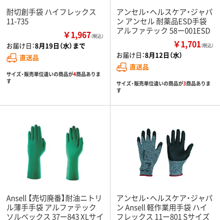
耐切創手袋 ハイフレックス
アンセル・ヘルスケア・ジャパ
11-735
ン アンセル 耐薬品ESD手袋
アルファテック 58ー001ESD
￥1,967
（税込）
￥1,701
お届け日：
8月19日（水）まで
（税込）
お届け日：
8月12日（水）
直送品
直送品
サイズ・販売単位違いの商品が
4
商品ありま
す
サイズ・販売単位違いの商品が
3
商品ありま
す
Ansell 【売切廃番】耐油ニトリ
アンセル・ヘルスケア・ジャパ
ル薄手手袋 アルファテック
ン Ansell 軽作業用手袋 ハイ
ソルベックス 37ー843 XLサイ
フレックス 11ー801 Sサイズ