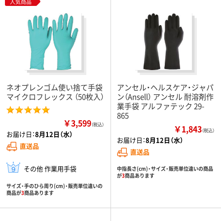
人気商品
ネオプレンゴム使い捨て手袋
アンセル・ヘルスケア・ジャパ
マイクロフレックス （50枚入）
ン（Ansell） アンセル 耐溶剤作
業手袋 アルファテック 29-
865
￥3,599
（税込）
￥1,843
（税込）
お届け日：
8月12日（水）
お届け日：
8月12日（水）
直送品
直送品
その他 作業用手袋
中指長さ(cm)・サイズ・販売単位違いの商品
が
3
商品あります
サイズ・手のひら周り(cm)・販売単位違いの
商品が
3
商品あります