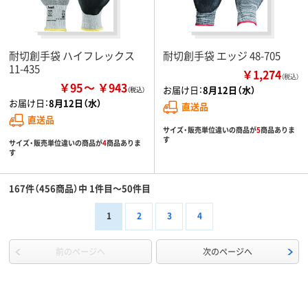
耐切創手袋 ハイフレックス
耐切創手袋 エッジ 48-705
11-435
￥1,274
（税込）
￥95
￥943
お届け日：
8月12日（水）
お届け日：
8月12日（水）
直送品
直送品
サイズ・販売単位違いの商品が
5
商品ありま
す
サイズ・販売単位違いの商品が
4
商品ありま
す
167件（456商品）中 1件目～50件目
1
2
3
4
前のページへ
次のページへ