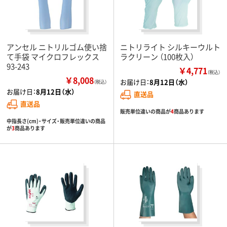
アンセル ニトリルゴム使い捨
ニトリライト シルキーウルト
て手袋 マイクロフレックス
ラクリーン （100枚入）
93-243
￥4,771
（税込）
￥8,008
お届け日：
8月12日（水）
（税込）
お届け日：
8月12日（水）
直送品
直送品
販売単位違いの商品が
4
商品あります
中指長さ(cm)・サイズ・販売単位違いの商品
が
3
商品あります