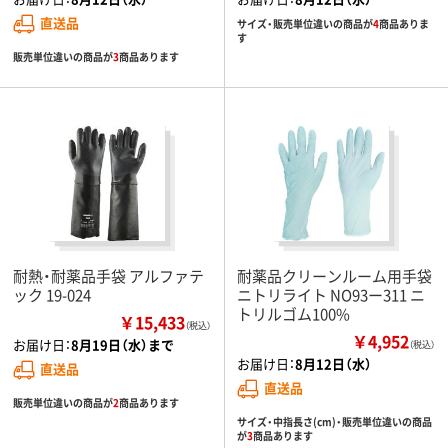
直送品
サイズ・販売単位違いの商品が
4
商品ありま
す
販売単位違いの商品が
3
商品あります
耐熱・耐薬品手袋 アルファテ
耐薬品クリーンルーム用手袋
ック 19-024
ニトリライト NO93ー311 ニ
トリルゴム100%
￥15,433
（税込）
￥4,952
お届け日：
8月19日（水）まで
（税込）
お届け日：
8月12日（水）
直送品
直送品
販売単位違いの商品が
2
商品あります
サイズ・中指長さ(cm)・販売単位違いの商品
が
3
商品あります