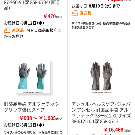
87-950-9 1双 858-0734（直送
お届け日：
8月19日（水）まで
品）
直送品
￥470
（税込）
お届け日：
8月12日（水）
サイズ・中指長さ(cm)・販売単位違いの商品
が
3
商品あります
直送品
ＭＲＯ商品取扱店２
からお届け
耐薬品手袋 アルファテック
アンセル・ヘルスケア・ジャパ
グリップ強化タイプ
ン アンセル 耐薬品手袋 アル
ファテック 38ー612 XLサイズ
￥938
￥1,005
38-612-10 1双 858-0712
お届け日：
8月12日（水）
￥16,468
（税込）
サイズ・手のひら周り(cm)・販売単位違いの