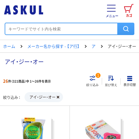
カゴ
メニュー
ホーム
メーカー名から探す - 【ア行】
ア
アイ・ジー・オー
アイ・ジー・オー
1
26
件（321商品）中 1～26件を表示
表示切替
絞り込み
並び替え
アイ・ジー・オー
絞り込み