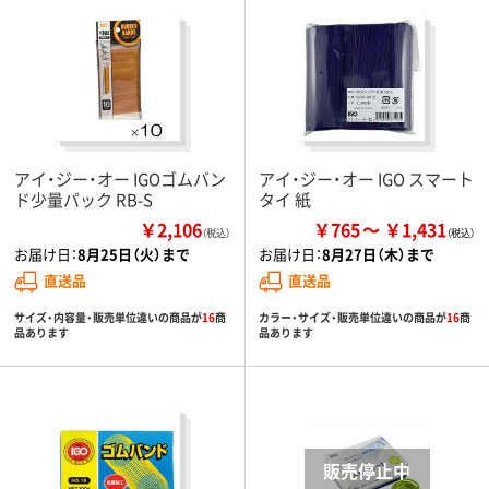
アイ・ジー・オー IGOゴムバン
アイ・ジー・オー IGO スマート
ド少量パック RB-S
タイ 紙
￥2,106
￥765
￥1,431
（税込）
お届け日：
8月25日（火）まで
お届け日：
8月27日（木）まで
直送品
直送品
サイズ・内容量・販売単位違いの商品が
16
商
カラー・サイズ・販売単位違いの商品が
16
商
品あります
品あります