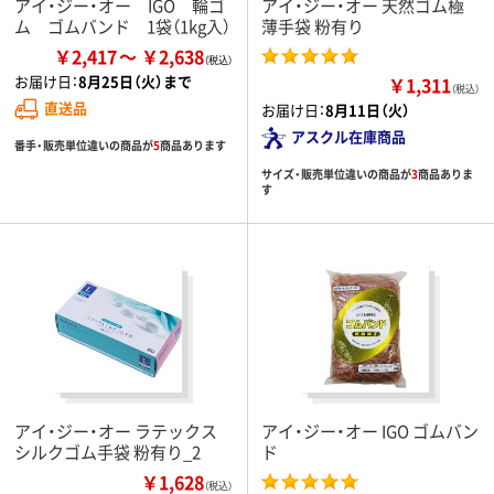
アイ・ジー・オー IGO 輪ゴ
アイ・ジー・オー 天然ゴム極
ム ゴムバンド 1袋（1kg入）
薄手袋 粉有り
￥2,417
￥2,638
お届け日：
8月25日（火）まで
￥1,311
（税込）
直送品
お届け日：
8月11日（火）
アスクル在庫商品
番手・販売単位違いの商品が
5
商品あります
サイズ・販売単位違いの商品が
3
商品ありま
す
アイ・ジー・オー ラテックス
アイ・ジー・オー IGO ゴムバン
シルクゴム手袋 粉有り_2
ド
￥1,628
（税込）