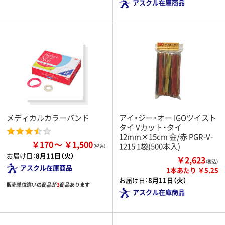
アスクル在庫商品
メディカルカラーバンド
アイ・ジー・オー IGOツイスト
タイ Vカット・タイ
12mm×15cm 金/赤 PGR-V-
￥170
￥1,500
1215 1袋(500本入)
お届け日：
8月11日（火）
￥2,623
（税込）
アスクル在庫商品
1本あたり ￥5.25
お届け日：
8月11日（火）
販売単位違いの商品が
3
商品あります
アスクル在庫商品