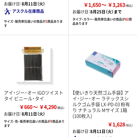
お届け日：
8月11日（火）
￥1,650
￥3,263
アスクル在庫商品
お届け日：
8月25日（火）まで
タイプ・カラー・販売単位違いの商品が
82
商
サイズ・販売単位違いの商品が
2
商品ありま
品あります
す
アイ・ジー・オー IGOツイスト
【使いきり天然ゴム手袋】 ア
タイ ビニール・タイ
イ・ジー・オー ラテックスシ
ルクゴム手袋 LX-PD-03 粉有
￥660
￥4,290
り ナチュラル Mサイズ 1箱
お届け日：
8月11日（火）
(100枚入)
サイズ・色・販売単位違いの商品が
9
商品あり
￥1,628
ます
（税込）
お届け日：
8月11日（火）