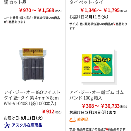
調 カット品
タイ ペット・タイ
￥970
￥1,568
￥1,346
￥1,795
お届け日：
8月11日（火）
コード番号・幅×長さ・販売単位違いの商品
が
3
商品あります
サイズ・色・販売単位違いの商品が
2
商品あり
ます
アイ・ジー・オー IGOツイスト
アイ・ジー・オー 輪ゴム ゴム
タイ 紙・タイ 紫 4mm×8cm
バンド 100g 箱入
WSI-VI-0408 1袋(1000本入)
￥368
￥36,733
￥912
お届け日：
8月24日（月）まで
（税込）
お届け日：
8月11日（火）
直送品
アスクル在庫商品
寸法・販売単位違いの商品が
6
商品あります