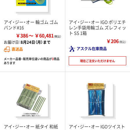
アイ・ジー・オー 輪ゴム ゴム
アイ・ジー・オー IGO ポリエチ
バンド#16
レン手袋用輪ゴム ズレフィッ
ト SS 1箱
￥386
￥60,481
￥206
お届け日：
8月24日（月）まで
（税込）
アスクル在庫商品
直送品
メーカー品番・販売単位違いの商品が
3
商品
現在ご注文いただけません
あります
アイ・ジー・オー 紙タイ 和紙
アイ・ジー・オー IGOツイスト