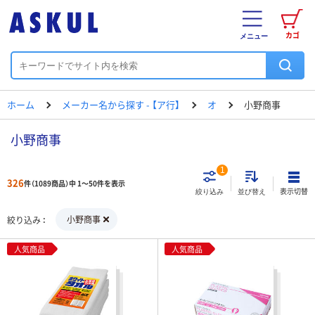
カゴ
メニュー
ホーム
メーカー名から探す - 【ア行】
オ
小野商事
小野商事
1
326
件（1089商品）中 1～50件を表示
表示切替
絞り込み
並び替え
小野商事
絞り込み
人気商品
人気商品