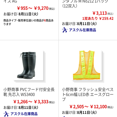
イズ AG
ンダブル M No212 1パック
（12双入）
￥955
￥9,270
￥3,113
お届け日：
8月11日（火）
（税込）
1双あたり ￥259.42
商品タイプ・販売単位違いの商品が
6
商品あ
お届け日：
8月11日（火）
ります
アスクル在庫商品
小野商事 PVCフード付安全長
小野商事 フラッシュ安全ベス
靴 先芯入 WS3400
ト6cm幅 LED赤 エースグロー
ブ
￥1,266
￥3,333
￥2,505
￥12,100
お届け日：
8月11日（火）
お届け日：
8月11日（火）
アスクル在庫商品