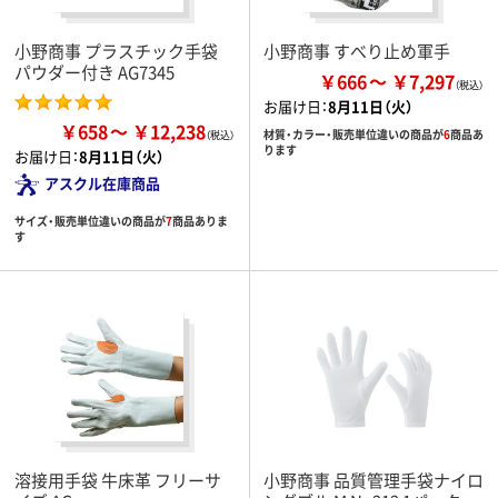
小野商事 プラスチック手袋
小野商事 すべり止め軍手
パウダー付き AG7345
￥666
￥7,297
お届け日：
8月11日（火）
￥658
￥12,238
材質・カラー・販売単位違いの商品が
6
商品あ
ります
お届け日：
8月11日（火）
アスクル在庫商品
サイズ・販売単位違いの商品が
7
商品ありま
す
溶接用手袋 牛床革 フリーサ
小野商事 品質管理手袋ナイロ