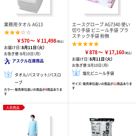
業務用タオル AG13
エースグローブ AG7340 使い
切り手袋 ビニール手袋 プラ
スチック手袋 粉無
￥570
￥11,498
お届け日：
8月11日（火）
￥878
￥17,160
お急ぎ便：
8月10日（月）
お届け日：
8月11日（火）
アスクル在庫商品
お急ぎ便：
8月10日（月）
塩化ビニール手袋
タオル/バスマット/バスロ
ーブ
サイズ・販売単位違いの商品が
11
商品ありま
す
カラー・販売単位違いの商品が
4
商品ありま
す
人気商品