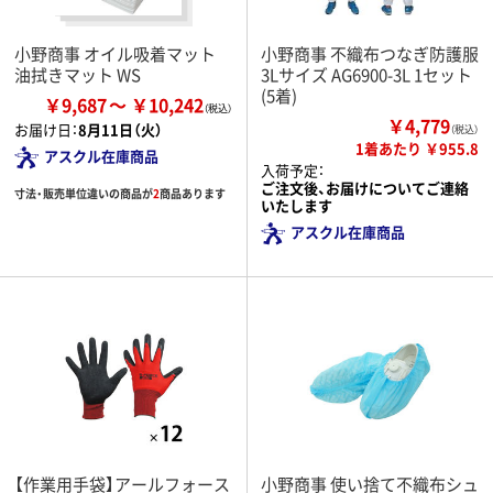
小野商事 オイル吸着マット
小野商事 不織布つなぎ防護服
油拭きマット WS
3Lサイズ AG6900-3L 1セット
(5着)
￥9,687
￥10,242
￥4,779
お届け日：
8月11日（火）
（税込）
1着あたり ￥955.8
アスクル在庫商品
入荷予定：
ご注文後、お届けについてご連絡
寸法・販売単位違いの商品が
2
商品あります
いたします
アスクル在庫商品
【作業用手袋】アールフォース
小野商事 使い捨て不織布シュ