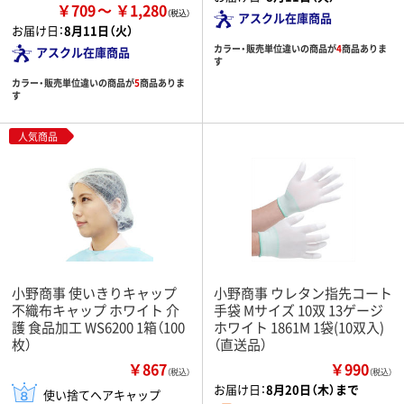
￥709
￥1,280
アスクル在庫商品
お届け日：
8月11日（火）
カラー・販売単位違いの商品が
4
商品ありま
アスクル在庫商品
す
カラー・販売単位違いの商品が
5
商品ありま
す
人気商品
小野商事 使いきりキャップ
小野商事 ウレタン指先コート
不織布キャップ ホワイト 介
手袋 Mサイズ 10双 13ゲージ
護 食品加工 WS6200 1箱（100
ホワイト 1861M 1袋(10双入)
枚）
（直送品）
￥867
￥990
（税込）
（税込）
お届け日：
8月20日（木）まで
使い捨てヘアキャップ