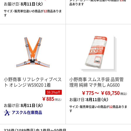
お届け日：
8月11日（火）
品あります
サイズ・販売単位違いの商品が
12
商品ありま
す
小野商事 リフレクティブベス
小野商事 スムス手袋 品質管
ト オレンジ WS9020 1着
理用 純綿 マチ無し AG600
￥775
￥69,750
59.3%off
￥885
お届け日：
8月11日（火）
（税込）
お届け日：
8月11日（火）
サイズ・販売単位違いの商品が
12
商品ありま
す
アスクル在庫商品
326件（1089商品）中 1件目～50件目