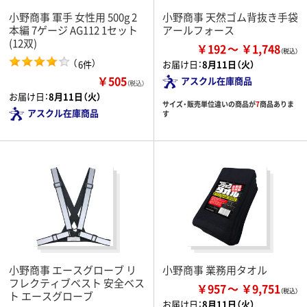
小野商事 軍手 女性用 500g 2
小野商事 天然ゴム背抜き手袋
本編 7ゲージ AG112 1セット
アールフォース
(12双)
￥192
￥1,748
（
）
6件
お届け日：
8月11日（火）
￥505
アスクル在庫商品
（税込）
お届け日：
8月11日（火）
サイズ・販売単位違いの商品が
7
商品ありま
アスクル在庫商品
す
小野商事 エースグローブ リ
小野商事 業務用タオル
フレクティブベスト 安全ベス
￥957
￥9,751
ト エースグローブ
お届け日：
8月11日（火）