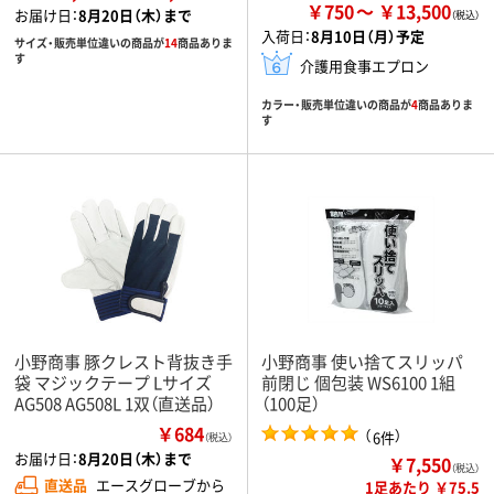
￥750
￥13,500
お届け日：
8月20日（木）まで
入荷日：
8月10日（月）予定
サイズ・販売単位違いの商品が
14
商品ありま
す
介護用食事エプロン
カラー・販売単位違いの商品が
4
商品ありま
す
小野商事 豚クレスト背抜き手
小野商事 使い捨てスリッパ
袋 マジックテープ Lサイズ
前閉じ 個包装 WS6100 1組
AG508 AG508L 1双（直送品）
（100足）
￥684
（
）
6件
（税込）
お届け日：
8月20日（木）まで
￥7,550
（税込）
直送品
エースグローブから
1足あたり ￥75.5