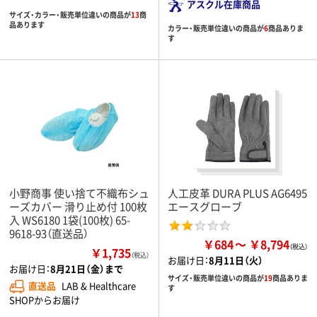
アスクル在庫商品
サイズ・カラー・販売単位違いの商品が
13
商
品あります
カラー・販売単位違いの商品が
6
商品ありま
す
小野商事 使い捨て不織布シュ
人工皮革 DURA PLUS AG6495
ーズカバー 滑り止め付 100枚
エースグローブ
入 WS6180 1袋(100枚) 65-
9618-93（直送品）
￥684
￥8,794
￥1,735
（税込）
お届け日：
8月11日（火）
お届け日：
8月21日（金）まで
サイズ・販売単位違いの商品が
19
商品ありま
直送品
LAB & Healthcare
す
SHOPからお届け