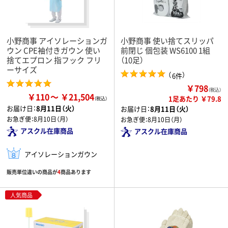
小野商事 アイソレーションガ
小野商事 使い捨てスリッパ
ウン CPE袖付きガウン 使い
前閉じ 個包装 WS6100 1組
捨てエプロン 指フック フリ
（10足）
ーサイズ
（
）
6件
￥798
（税込）
￥110
￥21,504
1足あたり ￥79.8
お届け日：
8月11日（火）
お届け日：
8月11日（火）
お急ぎ便：
8月10日（月）
お急ぎ便：
8月10日（月）
アスクル在庫商品
アスクル在庫商品
アイソレーションガウン
販売単位違いの商品が
4
商品あります
人気商品