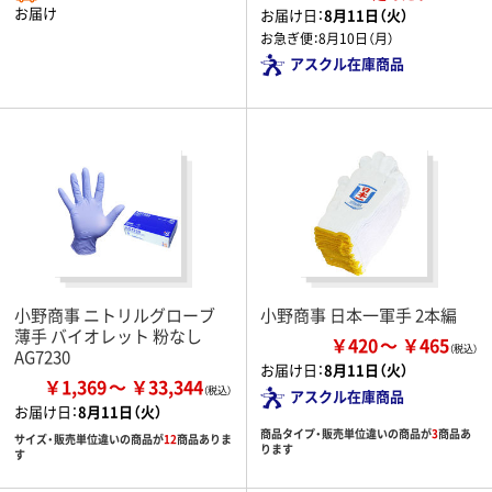
お届け
お届け日：
8月11日（火）
お急ぎ便：
8月10日（月）
アスクル在庫商品
小野商事 ニトリルグローブ
小野商事 日本一軍手 2本編
薄手 バイオレット 粉なし
￥420
￥465
AG7230
お届け日：
8月11日（火）
￥1,369
￥33,344
アスクル在庫商品
お届け日：
8月11日（火）
商品タイプ・販売単位違いの商品が
3
商品あ
サイズ・販売単位違いの商品が
12
商品ありま
ります
す