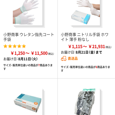
小野商事 ウレタン指先コート
小野商事 ニトリル手袋 ホワ
手袋
イト 薄手 粉なし
￥1,115
￥21,931
お届け日：
8月21日（金）まで
￥1,250
￥11,500
直送品
お届け日：
8月11日（火）
サイズ・販売単位違いの商品が
7
商品ありま
サイズ・販売単位違いの商品が
6
商品ありま
す
す