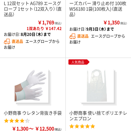
L 12双セット AG789 エースグ
ーズカバー 滑り止め付 100枚
ローブ 1セット（12双入り）（直
WS6180 1袋(100枚入)（直送
送品）
品）
￥1,769
￥1,350
（税込）
（税込）
1双あたり ￥147.42
お届け日：
9月3日（木）まで
お届け日：
8月20日（木）まで
直送品
エースグローブから
直送品
エースグローブから
お届け
お届け
人気商品
小野商事 ウレタン背抜き手袋
小野商事 使い捨てポリエチレ
ンエプロン
￥1,300
￥12,500