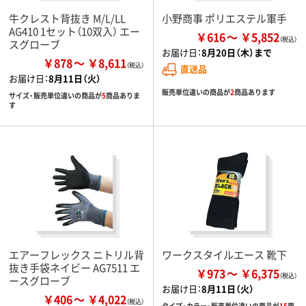
牛クレスト背抜き M/L/LL
小野商事 ポリエステル軍手
AG410 1セット（10双入） エー
￥616
￥5,852
スグローブ
お届け日：
8月20日（木）まで
￥878
￥8,611
直送品
お届け日：
8月11日（火）
販売単位違いの商品が
2
商品あります
サイズ・販売単位違いの商品が
5
商品ありま
す
エアーフレックス ニトリル背
ワークスタイルエース 靴下
抜き手袋ネイビー AG7511 エ
￥973
￥6,375
ースグローブ
お届け日：
8月11日（火）
￥406
￥4,022
タイプ・カラー・販売単位違いの商品が
15
商