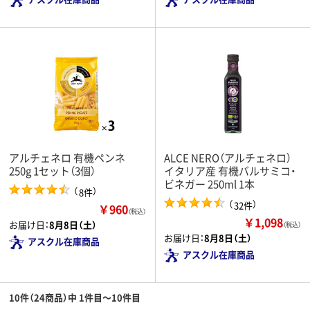
アルチェネロ 有機ペンネ
ALCE NERO（アルチェネロ）
250g 1セット（3個）
イタリア産 有機バルサミコ・
ビネガー 250ml 1本
（
）
8件
（
）
32件
￥960
（税込）
￥1,098
お届け日：
8月8日（土）
（税込）
お届け日：
8月8日（土）
アスクル在庫商品
アスクル在庫商品
10件（24商品）中 1件目～10件目