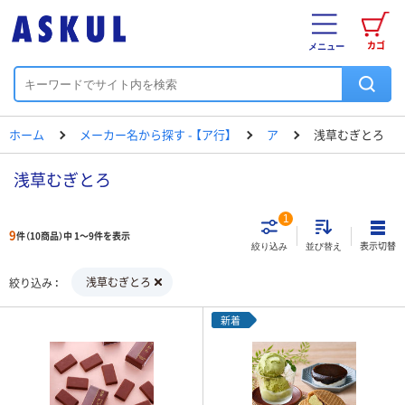
カゴ
メニュー
ホーム
メーカー名から探す - 【ア行】
ア
浅草むぎとろ
浅草むぎとろ
1
9
件（10商品）中 1～9件を表示
表示切替
絞り込み
並び替え
浅草むぎとろ
絞り込み
新着