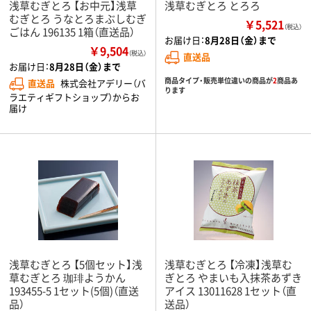
浅草むぎとろ 【お中元】浅草
浅草むぎとろ とろろ
むぎとろ うなとろまぶしむぎ
￥5,521
（税込）
ごはん 196135 1箱（直送品）
お届け日：
8月28日（金）まで
￥9,504
（税込）
直送品
お届け日：
8月28日（金）まで
商品タイプ・販売単位違いの商品が
2
商品あ
直送品
株式会社アデリー（バ
ります
ラエティギフトショップ）からお
届け
浅草むぎとろ 【5個セット】浅
浅草むぎとろ 【冷凍】浅草む
草むぎとろ 珈琲ようかん
ぎとろ やまいも入抹茶あずき
193455-5 1セット(5個)（直送
アイス 13011628 1セット（直
品）
送品）