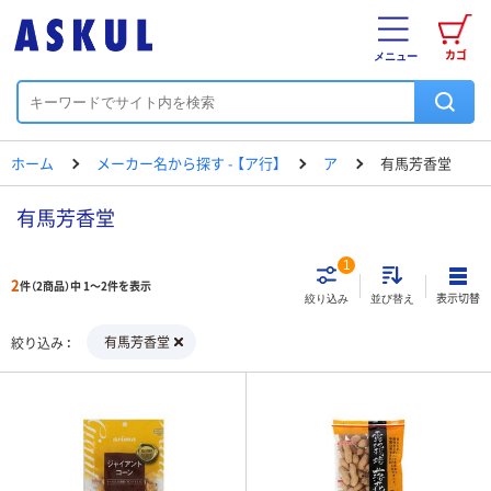
カゴ
メニュー
ホーム
メーカー名から探す - 【ア行】
ア
有馬芳香堂
有馬芳香堂
1
2
件（2商品）中 1～2件を表示
表示切替
絞り込み
並び替え
有馬芳香堂
絞り込み