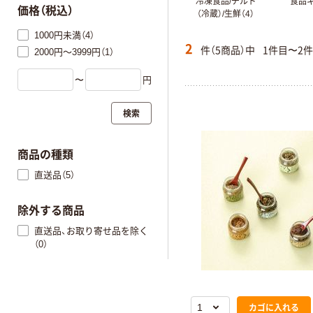
冷凍食品/チルド
食品ギ
価格（税込）
（冷蔵）/生鮮（4）
1000円未満（4）
2
件（5商品）中
1件目〜2
2000円～3999円（1）
〜
円
検索
商品の種類
直送品（5）
除外する商品
直送品、お取り寄せ品を除く
（0）
カゴに入れる