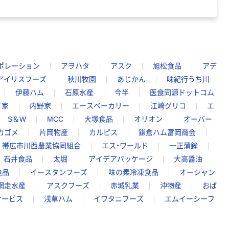
ポレーション
アヲハタ
アスク
旭松食品
アデ
アイリスフーズ
秋川牧園
あじかん
味紀行うち川
伊藤ハム
石原水産
今半
医食同源ドットコム
す家
内野家
エースベーカリー
江崎グリコ
エ
S＆W
MCC
大塚食品
オリオン
オーバー
カゴメ
片岡物産
カルピス
鎌倉ハム富岡商会
帯広市川西農業協同組合
エス・ワールド
一正蒲鉾
石井食品
太堀
アイデアパッケージ
大高醤油
食品
イースタンフーズ
味の素冷凍食品
オーシャン
網走水産
アスクフーズ
赤城乳業
沖物産
おば
サービス
浅草ハム
イワタニフーズ
エムイーシーフ