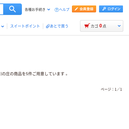
ヘルプ
各種お手続き
0
スイートポイント
あとで買う
カゴ
点
川の庄の商品を5件ご用意しています 。
ページ：
1
／
1