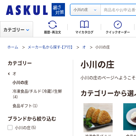
小川の庄
カテゴリー
履歴・再注文
マイカタログ
クイックオーダー
ホーム
メーカー名から探す-【ア行】
オ
小川の庄
小川の庄
カテゴリー
オ
小川の庄のページへようこそ
小川の庄
カテゴリーから選
冷凍食品/チルド（冷蔵）/生鮮
（4）
食品ギフト（1）
ブランドから絞り込む
小川の庄（5）