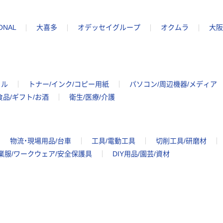
ONAL
大喜多
オデッセイグループ
オクムラ
大阪
イル
トナー/インク/コピー用紙
パソコン/周辺機器/メディア
食品/ギフト/お酒
衛生/医療/介護
物流・現場用品/台車
工具/電動工具
切削工具/研磨材
業服/ワークウェア/安全保護具
DIY用品/園芸/資材