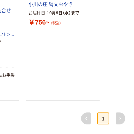
小川の庄 縄文おやき
詰合せ
お届け日
9月9日（水）まで
￥756~
（税込）
株式会社アデリー（バラエティギフトショップ）
で
んお手製
前へ
次へ
1