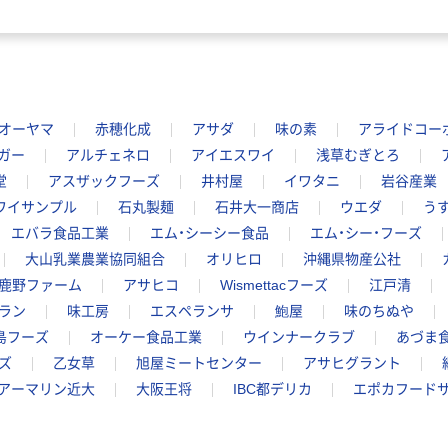
オーヤマ
赤穂化成
アサダ
味の素
アライドコー
ガー
アルチェネロ
アイエスワイ
浅草むぎとろ
堂
アスザックフーズ
井村屋
イワタニ
岩谷産業
ワイサンプル
石丸製麺
石井大一商店
ウエダ
う
エバラ食品工業
エム・シーシー食品
エム・シー・フーズ
大山乳業農業協同組合
オリヒロ
沖縄県物産公社
鹿野ファーム
アサヒコ
Wismettacフーズ
江戸清
ラン
味工房
エスペランサ
鮑屋
味のちぬや
島フーズ
オーケー食品工業
ウインナークラブ
あづま
ズ
乙女草
旭屋ミートセンター
アサヒグラント
アーマリン近大
大阪王将
IBC都デリカ
エポカフード