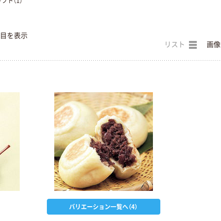
フト（1）
件目を表示
リスト
画像
バリエーション一覧へ（4）