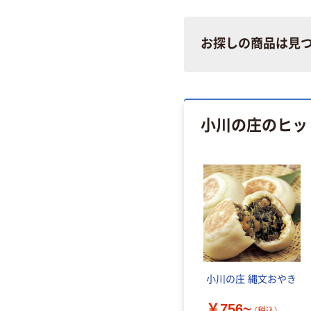
お探しの商品は見
小川の庄のヒッ
小川の庄 縄文おやき
￥756~