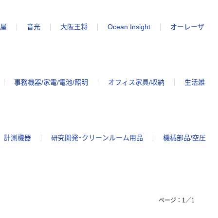
屋
音光
大阪王将
Ocean Insight
オーレーザ
事務機器/家電/電池/照明
オフィス家具/収納
生活雑
計測機器
研究開発・クリーンルーム用品
機械部品/空圧
ページ：
1
／
1