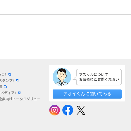
ハコ）
スタンプ）
場
bメディア）
アオイくんに聞いてみる
企業向けトータルソリュー