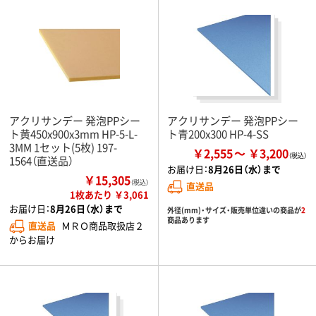
アクリサンデー 発泡PPシー
アクリサンデー 発泡PPシー
ト黄450x900x3mm HP-5-L-
ト青200x300 HP-4-SS
3MM 1セット(5枚) 197-
￥2,555
￥3,200
1564（直送品）
お届け日：
8月26日（水）まで
￥15,305
（税込）
直送品
1枚あたり ￥3,061
お届け日：
8月26日（水）まで
外径(mm)・サイズ・販売単位違いの商品が
2
商品あります
直送品
ＭＲＯ商品取扱店２
からお届け