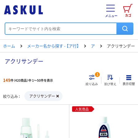
カゴ
メニュー
ホーム
メーカー名から探す - 【ア行】
ア
アクリサンデー
アクリサンデー
1
149
件（420商品）中 1～50件を表示
表示切替
絞り込み
並び替え
アクリサンデー
絞り込み
人気商品