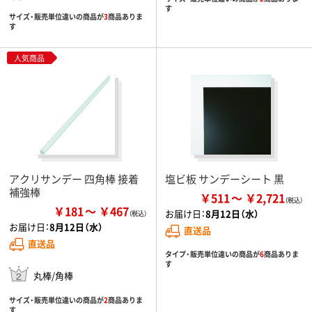
す
サイズ・販売単位違いの商品が
3
商品ありま
す
人気商品
アクリサンデー 四角棒 接着
塩ビ板 サンデーシート 黒
補強棒
￥511
￥2,721
￥181
￥467
お届け日：
8月12日（水）
お届け日：
8月12日（水）
直送品
直送品
タイプ・販売単位違いの商品が
6
商品ありま
す
丸棒/角棒
サイズ・販売単位違いの商品が
2
商品ありま
す