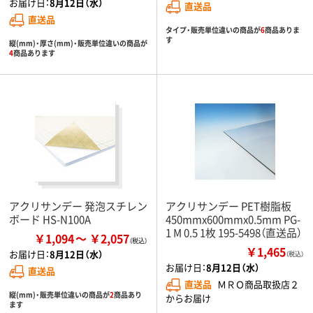
お届け日：
8月12日（水）
直送品
直送品
タイプ・販売単位違いの商品が
6
商品ありま
す
縦(mm)・厚さ(mm)・販売単位違いの商品が
4
商品あります
アクリサンデー 発泡スチレン
アクリサンデー PET樹脂板
ボード HS-N100A
450mmx600mmx0.5mm PG-
1 M 0.5 1枚 195-5498（直送品）
￥1,094
￥2,057
￥1,465
お届け日：
8月12日（水）
（税込）
お届け日：
8月12日（水）
直送品
直送品
ＭＲＯ商品取扱店２
縦(mm)・販売単位違いの商品が
2
商品あり
からお届け
ます