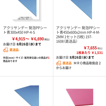
アクリサンデー 発泡PPシー
アクリサンデー 発泡PPシー
ト青300x450 HP-4-S
ト青450x600x2mm HP-4-M-
2MM 1セット(5枚) 197-
￥4,915
￥6,690
1608（直送品）
お届け日：
8月26日（水）まで
￥7,655
（税込）
直送品
1枚あたり ￥1,531
お届け日：
8月26日（水）まで
外径(mm)・サイズ・販売単位違いの商品が
2
商品あります
直送品
ＭＲＯ商品取扱店２
からお届け