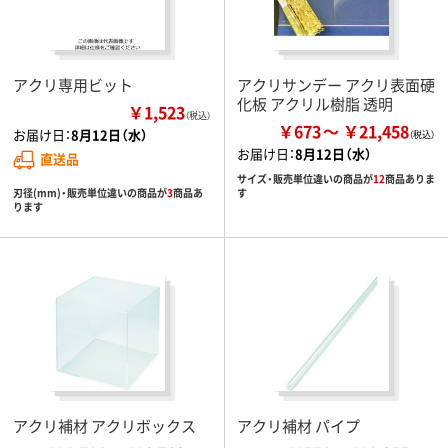
アクリ専用ビット
アクリサンデー アクリ表面硬
化板 アクリル樹脂 透明
￥1,523
（税込）
￥673
￥21,458
お届け日：
8月12日（水）
お届け日：
8月12日（水）
直送品
サイズ・販売単位違いの商品が
12
商品ありま
刃径(mm)・販売単位違いの商品が
3
商品あ
す
ります
アクリ補材 アクリボックス
アクリ補材 パイプ