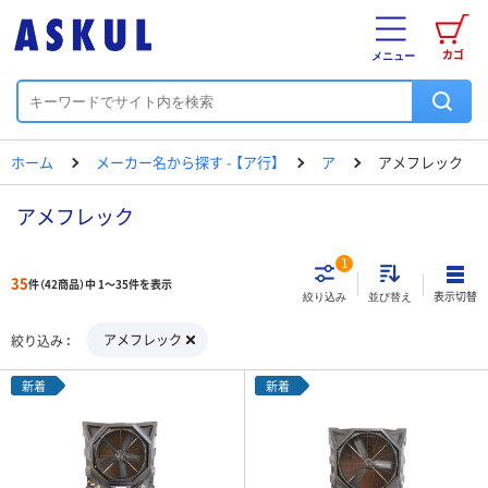
カゴ
メニュー
ホーム
メーカー名から探す - 【ア行】
ア
アメフレック
アメフレック
1
35
件（42商品）中 1～35件を表示
表示切替
絞り込み
並び替え
アメフレック
絞り込み
新着
新着