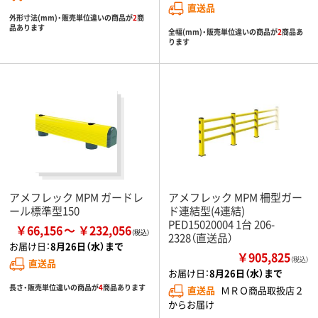
直送品
外形寸法(mm)・販売単位違いの商品が
2
商
品あります
全幅(mm)・販売単位違いの商品が
2
商品あ
ります
アメフレック MPM ガードレ
アメフレック MPM 柵型ガー
ール標準型150
ド連結型(4連結)
PED15020004 1台 206-
￥66,156
￥232,056
2328（直送品）
お届け日：
8月26日（水）まで
￥905,825
（税込）
直送品
お届け日：
8月26日（水）まで
長さ・販売単位違いの商品が
4
商品あります
直送品
ＭＲＯ商品取扱店２
からお届け