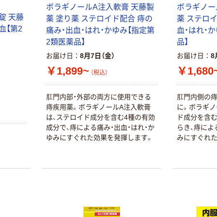
ボラギノールA注入軟膏 天藤製
ボラギノー
錠 天藤
薬 塗り薬 ステロイド配合 痔の
薬 ステロ
血【第2
痛み・出血・はれ・かゆみ【指定第
血・はれ・
2類医薬品】
品】
お届け日
8月7日（金）
お届け日
8
￥1,899~
￥1,680
（税込）
肛門内部・外部の両方に使用できる
肛門内側の痔
痔疾用薬。ボラギノールA注入軟膏
に。ボラギノ
は、ステロイド成分を含む4種の有効
ド成分を含む
成分で、痔による痛み・出血・はれ・か
らき、痔によ
ゆみにすぐれた効果を発揮します。
みにすぐれた