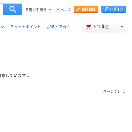
ヘルプ
各種お手続き
0
スイートポイント
あとで買う
カゴ
点
意しています 。
ページ：
1
／
1