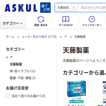
天藤製薬
カテゴリー
履歴・再注文
マイカタログ
クイックオーダー
ホーム
メーカー名から探す-【ア行】
ア
天藤製薬
天藤製薬
カテゴリー
ア
天藤製薬のページへようこそ
天藤製薬
カテゴリーから選
痔・尿トラブル（11）
整腸・下痢・便秘（2）
お届け日目安
当日〜翌々日お届け（13)