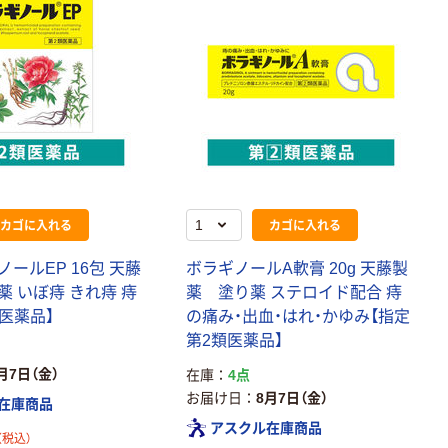
カゴに入れる
カゴに入れる
ールEP 16包 天藤
ボラギノールA軟膏 20g 天藤製
 いぼ痔 きれ痔 痔
薬 塗り薬 ステロイド配合 痔
医薬品】
の痛み・出血・はれ・かゆみ【指定
第2類医薬品】
月7日（金）
在庫
4点
お届け日
8月7日（金）
在庫商品
アスクル在庫商品
（税込）