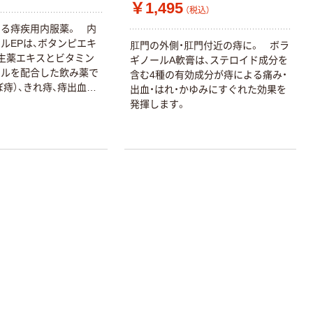
￥1,495
（税込）
る痔疾用内服薬。 内
ルEPは、ボタンピエキ
肛門の外側・肛門付近の痔に。 ボラ
生薬エキスとビタミン
ギノールA軟膏は、ステロイド成分を
テルを配合した飲み薬で
含む4種の有効成分が痔による痛み・
ぼ痔）、きれ痔、痔出血
出血・はれ・かゆみにすぐれた効果を
発揮します。