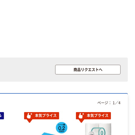
商品リクエストへ
ページ：
1
／
4
ル
本気プライス
本気プライス