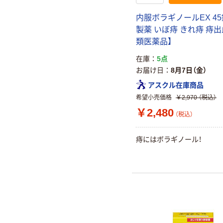
内服ボラギノールEX 45
製薬 いぼ痔 きれ痔 痔出
類医薬品】
在庫
5点
お届け日
8月7日（金）
アスクル在庫商品
希望小売価格
￥2,970
（税込）
￥2,480
（税込）
痔にはボラギノール！