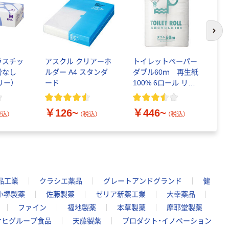
次の
ラスチッ
アスクル クリアーホ
トイレットペーパー
コ
粉なし
ルダー A4 スタンダ
ダブル60ｍ 再生紙
ペ
リー）
ード
100% 6ロール リサ
エ
イクル100 芯あり
FSC認証
￥126~
￥446~
￥
税込）
（税込）
（税込）
品工業
クラシエ薬品
グレートアンドグランド
健
小堺製薬
佐藤製薬
ゼリア新薬工業
大幸薬品
ファイン
福地製薬
本草製薬
摩耶堂製薬
サヒグループ食品
天藤製薬
プロダクト・イノベーション