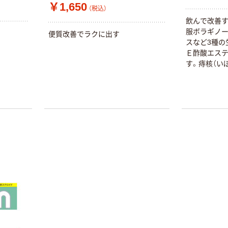
￥1,650
（税込）
飲んで改善す
服ボラギノー
便質改善でラクに出す
スなど3種の
Ｅ酢酸エス
す。痔核（い
に。