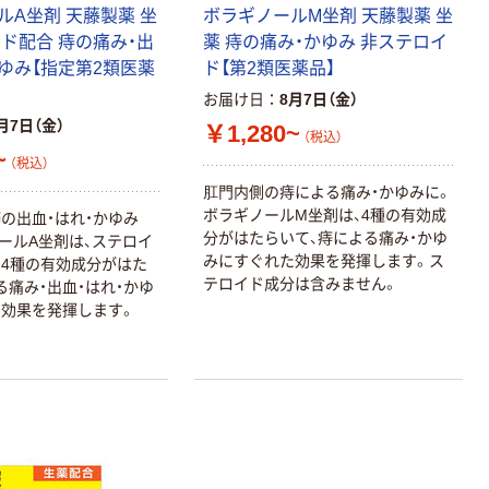
ルA坐剤 天藤製薬 坐
ボラギノールM坐剤 天藤製薬 坐
イド配合 痔の痛み・出
薬 痔の痛み・かゆみ 非ステロイ
かゆみ【指定第2類医薬
ド【第2類医薬品】
お届け日
8月7日（金）
月7日（金）
￥1,280~
（税込）
~
（税込）
肛門内側の痔による痛み・かゆみに。
ボラギノールM坐剤は、4種の有効成
の出血・はれ・かゆみ
分がはたらいて、痔による痛み・かゆ
ールA坐剤は、ステロイ
みにすぐれた効果を発揮します。ス
4種の有効成分がはた
テロイド成分は含みません。
る痛み・出血・はれ・かゆ
効果を発揮します。