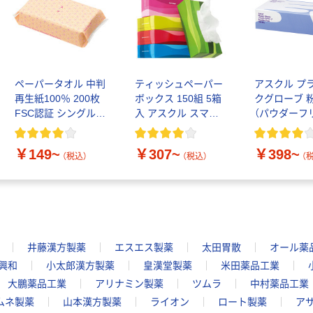
ペーパータオル 中判
ティッシュペーパー
アスクル プ
再生紙100％ 200枚
ボックス 150組 5箱
クグローブ 
FSC認証 シングル
入 アスクル スマー
（パウダーフ
大王製紙共同企画 オ
トコンパクト ビビ
リジナル
ッド PEFC認証
￥149~
￥307~
￥398~
（税込）
（税込）
（
井藤漢方製薬
エスエス製薬
太田胃散
オール薬
興和
小太郎漢方製薬
皇漢堂製薬
米田薬品工業
大鵬薬品工業
アリナミン製薬
ツムラ
中村薬品工業
ムネ製薬
山本漢方製薬
ライオン
ロート製薬
ア