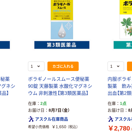
カゴに入れる
便秘薬
ボラギノールスムース便秘薬
内服ボラギノ
マグネシ
90錠 天藤製薬 水酸化マグネシ
製薬 飲み薬
薬品】
ウム 非刺激性【第3類医薬品】
出血【第2類
在庫
2点
在庫
1点
お届け日
8月7日（金）
お届け日
8
アスクル在庫商品
アスクル
￥1,650
￥2,780
希望小売価格
（税込）