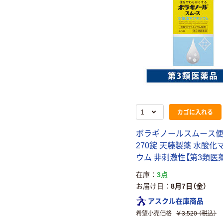
カゴに入れる
ボラギノールスムース
270錠 天藤製薬 水酸化
ウム 非刺激性【第3類医
在庫
3点
お届け日
8月7日（金）
アスクル在庫商品
希望小売価格
￥3,520
（税込）