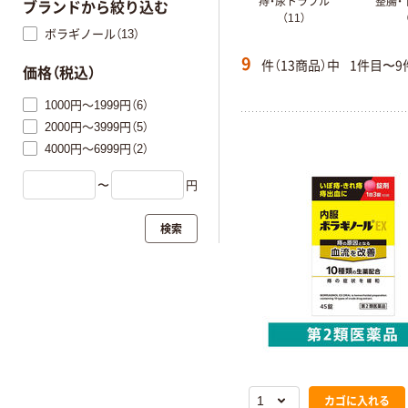
痔・尿トラブル
整腸・
ブランドから絞り込む
（11）
ボラギノール（13）
9
件（13商品）中
1件目〜9
価格（税込）
1000円～1999円（6）
2000円～3999円（5）
4000円～6999円（2）
〜
円
検索
カゴに入れる