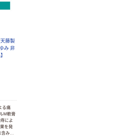
 天藤製
ゆみ 非
】
よる痛
ルM軟膏
、痔によ
効果を発
は含みま