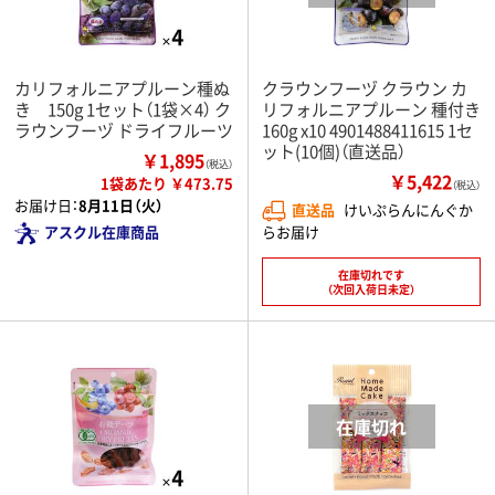
カリフォルニアプルーン種ぬ
クラウンフーヅ クラウン カ
き 150g 1セット（1袋×4） ク
リフォルニアプルーン 種付き
ラウンフーヅ ドライフルーツ
160g x10 4901488411615 1セ
ット(10個)（直送品）
￥1,895
（税込）
￥5,422
1袋あたり ￥473.75
（税込）
お届け日：
8月11日（火）
直送品
けいぷらんにんぐか
らお届け
アスクル在庫商品
在庫切れです
（次回入荷日未定）