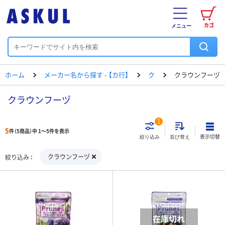
カゴ
メニュー
ホーム
メーカー名から探す - 【カ行】
ク
クラウンフーヅ
クラウンフーヅ
1
5
件（5商品）中 1～5件を表示
表示切替
絞り込み
並び替え
クラウンフーヅ
絞り込み