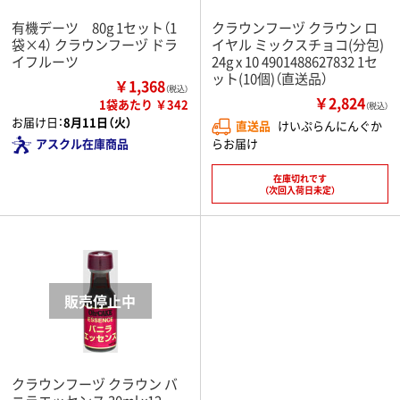
有機デーツ 80g 1セット（1
クラウンフーヅ クラウン ロ
袋×4） クラウンフーヅ ドラ
イヤル ミックスチョコ(分包)
イフルーツ
24g x 10 4901488627832 1セ
ット(10個)（直送品）
￥1,368
（税込）
￥2,824
1袋あたり ￥342
（税込）
お届け日：
8月11日（火）
直送品
けいぷらんにんぐか
らお届け
アスクル在庫商品
在庫切れです
（次回入荷日未定）
クラウンフーヅ クラウン バ