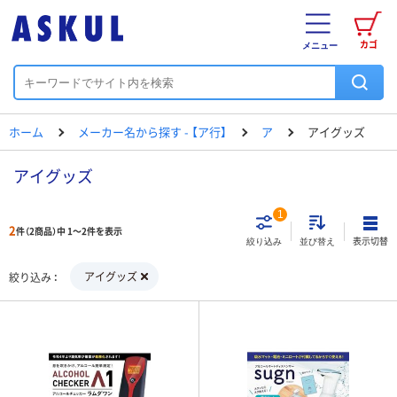
カゴ
メニュー
ホーム
メーカー名から探す - 【ア行】
ア
アイグッズ
アイグッズ
1
2
件（2商品）中 1～2件を表示
表示切替
絞り込み
並び替え
アイグッズ
絞り込み