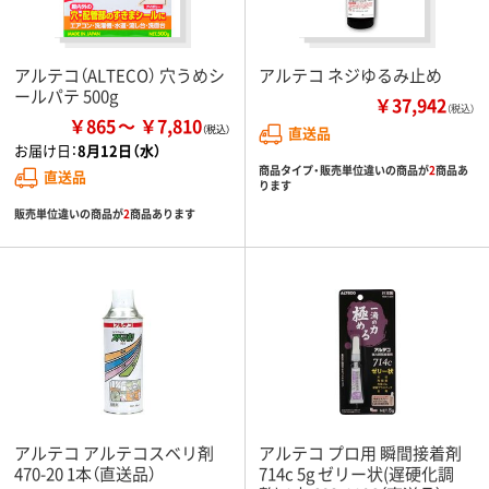
アルテコ（ALTECO） 穴うめシ
アルテコ ネジゆるみ止め
ールパテ 500g
￥37,942
（税込）
￥865
￥7,810
直送品
お届け日：
8月12日（水）
商品タイプ・販売単位違いの商品が
2
商品あ
直送品
ります
販売単位違いの商品が
2
商品あります
アルテコ アルテコスベリ剤
アルテコ プロ用 瞬間接着剤
470-20 1本（直送品）
714c 5g ゼリー状(遅硬化調