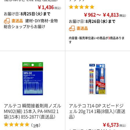
￥1,436
（税込）
お届け日：
8月25日（火）まで
￥962
￥4,813
直送品
建材・DIY商材・金物
お届け日：
8月26日（水）まで
総合ショップからお届け
直送品
内容量・販売単位違いの商品が
3
商品ありま
す
アルテコ 瞬間接着剤用ノズル
アルテコ 714-DP スピードジ
MN02(細) 15本入 PA-MN02 1
ェル 20g 714 1箱(8個入)（直送
袋(15本) 855-2877（直送品）
品）
￥6,573
（
）
1件
（税込）