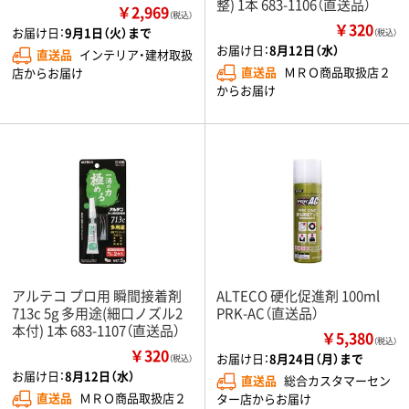
整) 1本 683-1106（直送品）
￥2,969
（税込）
￥320
お届け日：
9月1日（火）まで
（税込）
お届け日：
8月12日（水）
直送品
インテリア・建材取扱
直送品
ＭＲＯ商品取扱店２
店からお届け
からお届け
アルテコ プロ用 瞬間接着剤
ALTECO 硬化促進剤 100ml
713c 5g 多用途(細口ノズル2
PRK-AC（直送品）
本付) 1本 683-1107（直送品）
￥5,380
（税込）
￥320
お届け日：
8月24日（月）まで
（税込）
お届け日：
8月12日（水）
直送品
総合カスタマーセン
直送品
ＭＲＯ商品取扱店２
ター店からお届け