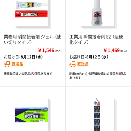
業務用 瞬間接着剤 ジェル （使
工業用 瞬間接着剤 EZ （速硬
い切りタイプ）
化タイプ）
￥1,546
￥1,469
（税込）
（税込）
お届け日：
8月12日（水）
お届け日：
8月12日（水）
直送品
直送品
販売単位違いの商品が
2
商品あります
粘度(mPa・s)・販売単位違いの商品が
3
商品
あります