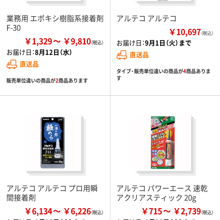
業務用 エポキシ樹脂系接着剤
アルテコ アルテコ
F-30
￥10,697
（税込）
￥1,329
￥9,810
お届け日：
9月1日（火）まで
お届け日：
8月12日（水）
直送品
直送品
タイプ・販売単位違いの商品が
4
商品ありま
す
販売単位違いの商品が
2
商品あります
アルテコ アルテコ プロ用瞬
アルテコ パワーエース 速乾
間接着剤
アクリアスティック 20g
￥6,134
￥6,226
￥715
￥2,739