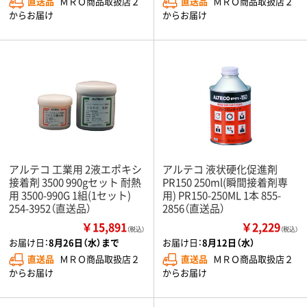
直送品
ＭＲＯ商品取扱店２
直送品
ＭＲＯ商品取扱店２
からお届け
からお届け
アルテコ 工業用 2液エポキシ
アルテコ 液状硬化促進剤
接着剤 3500 990gセット 耐熱
PR150 250ml(瞬間接着剤専
用 3500-990G 1組(1セット)
用) PR150-250ML 1本 855-
254-3952（直送品）
2856（直送品）
￥15,891
￥2,229
（税込）
（税込）
お届け日：
8月26日（水）まで
お届け日：
8月12日（水）
直送品
ＭＲＯ商品取扱店２
直送品
ＭＲＯ商品取扱店２
からお届け
からお届け