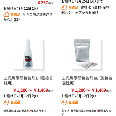
お届け日：
8月25日（火）まで
￥257
（税込）
直送品
建材・DIY商材・金物
お届け日：
8月12日（水）
総合ショップからお届け
直送品
ＭＲＯ商品取扱店２
からお届け
工業用 瞬間接着剤 D （難接着
工業用 瞬間接着剤 88 （難接着
材用）
樹脂用）
￥1,206
￥1,469
￥1,206
￥1,469
お届け日：
8月12日（水）
お届け日：
8月12日（水）
直送品
直送品
販売単位違いの商品が
2
商品あります
タイプ・販売単位違いの商品が
2
商品ありま
す