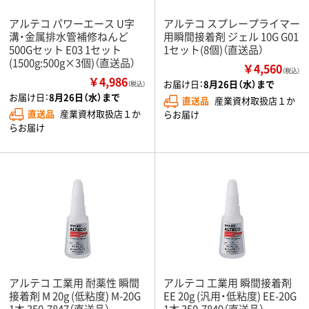
アルテコ パワーエース U字
アルテコ スプレープライマー
溝・金属排水管補修ねんど
用瞬間接着剤 ジェル 10G G01
500Gセット E03 1セット
1セット(8個)（直送品）
(1500g:500g×3個)（直送品）
￥4,560
（税込）
￥4,986
お届け日：
8月26日（水）まで
（税込）
お届け日：
8月26日（水）まで
直送品
産業資材取扱店１か
直送品
産業資材取扱店１か
らお届け
らお届け
アルテコ 工業用 耐薬性 瞬間
アルテコ 工業用 瞬間接着剤
接着剤 M 20g (低粘度) M-20G
EE 20g (汎用・低粘度) EE-20G
1本 350-7847（直送品）
1本 350-7849（直送品）