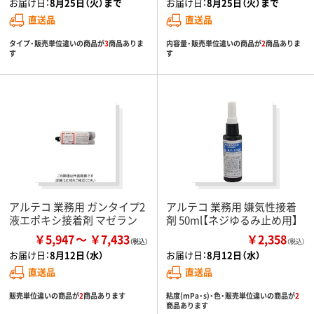
お届け日：
8月25日（火）まで
お届け日：
8月25日（火）まで
直送品
直送品
タイプ・販売単位違いの商品が
3
商品ありま
内容量・販売単位違いの商品が
2
商品ありま
す
す
アルテコ 業務用 ガンタイプ2
アルテコ 業務用 嫌気性接着
液エポキシ接着剤 マゼラン
剤 50ml【ネジゆるみ止め用】
￥5,947
￥7,433
￥2,358
（税込）
お届け日：
8月12日（水）
お届け日：
8月12日（水）
直送品
直送品
販売単位違いの商品が
2
商品あります
粘度(mPa・s)・色・販売単位違いの商品が
2
商品あります