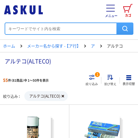
カゴ
メニュー
ホーム
メーカー名から探す - 【ア行】
ア
アルテコ
アルテコ(ALTECO)
1
55
件（81商品）中 1～50件を表示
表示切替
絞り込み
並び替え
アルテコ(ALTECO)
絞り込み