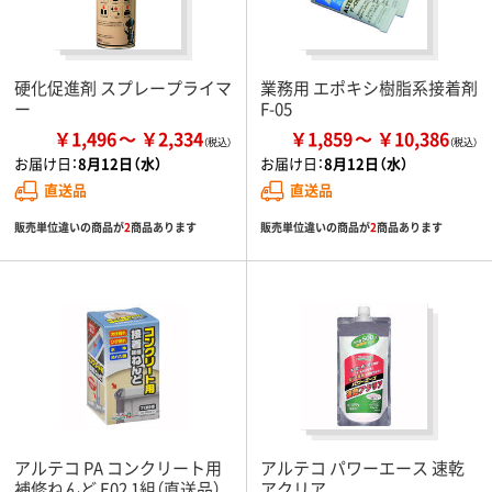
硬化促進剤 スプレープライマ
業務用 エポキシ樹脂系接着剤
ー
F-05
￥1,496
￥2,334
￥1,859
￥10,386
お届け日：
8月12日（水）
お届け日：
8月12日（水）
直送品
直送品
販売単位違いの商品が
2
商品あります
販売単位違いの商品が
2
商品あります
アルテコ PA コンクリート用
アルテコ パワーエース 速乾
補修ねんど E02 1組（直送品）
アクリア