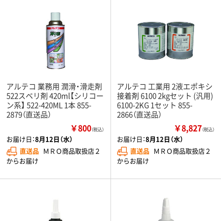
アルテコ 業務用 潤滑・滑走剤
アルテコ 工業用 2液エポキシ
522スベリ剤 420ml【シリコー
接着剤 6100 2kgセット (汎用)
ン系】 522-420ML 1本 855-
6100-2KG 1セット 855-
2879（直送品）
2866（直送品）
￥800
￥8,827
（税込）
（税込）
お届け日：
8月12日（水）
お届け日：
8月12日（水）
直送品
ＭＲＯ商品取扱店２
直送品
ＭＲＯ商品取扱店２
からお届け
からお届け