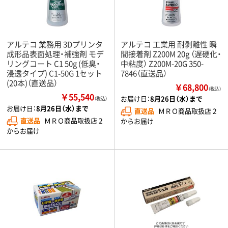
アルテコ 業務用 3Dプリンタ
アルテコ 工業用 耐剥離性 瞬
成形品表面処理・補強剤 モデ
間接着剤 Z200M 20g （遅硬化・
リングコート C1 50g (低臭・
中粘度） Z200M-20G 350-
浸透タイプ) C1-50G 1セット
7846（直送品）
(20本)（直送品）
￥68,800
（税込）
￥55,540
お届け日：
8月26日（水）まで
（税込）
お届け日：
8月26日（水）まで
直送品
ＭＲＯ商品取扱店２
直送品
ＭＲＯ商品取扱店２
からお届け
からお届け