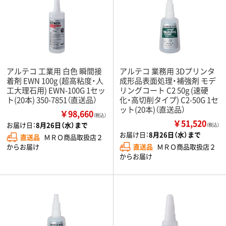
アルテコ 工業用 白色 瞬間接
アルテコ 業務用 3Dプリンタ
着剤 EWN 100g (超高粘度・人
成形品表面処理・補強剤 モデ
工大理石用) EWN-100G 1セッ
リングコート C2 50g (速硬
ト(20本) 350-7851（直送品）
化・高切削タイプ) C2-50G 1セ
ット(20本)（直送品）
￥98,660
（税込）
￥51,520
お届け日：
8月26日（水）まで
（税込）
お届け日：
8月26日（水）まで
直送品
ＭＲＯ商品取扱店２
直送品
ＭＲＯ商品取扱店２
からお届け
からお届け