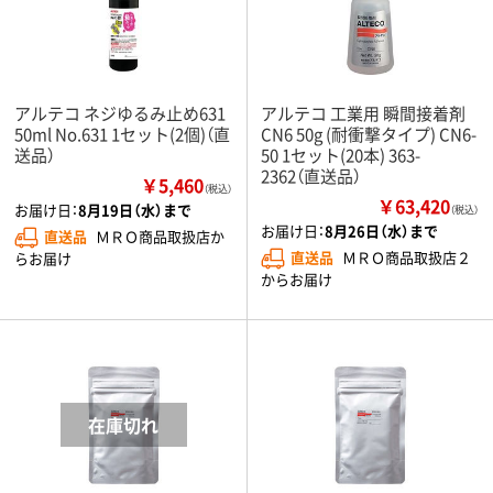
アルテコ ネジゆるみ止め631
アルテコ 工業用 瞬間接着剤
50ml No.631 1セット(2個)（直
CN6 50g (耐衝撃タイプ) CN6-
送品）
50 1セット(20本) 363-
2362（直送品）
￥5,460
（税込）
￥63,420
お届け日：
8月19日（水）まで
（税込）
お届け日：
8月26日（水）まで
直送品
ＭＲＯ商品取扱店か
直送品
ＭＲＯ商品取扱店２
らお届け
からお届け