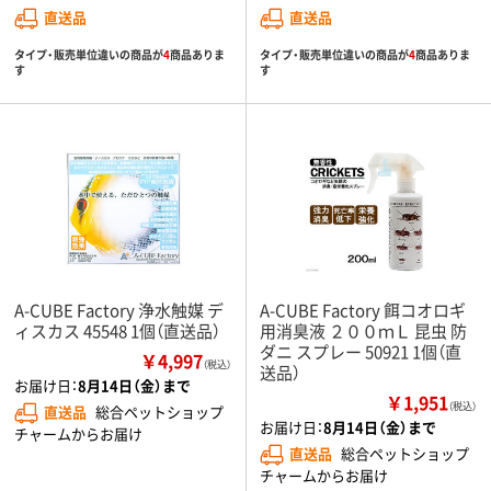
直送品
直送品
タイプ・販売単位違いの商品が
4
商品ありま
タイプ・販売単位違いの商品が
4
商品ありま
す
す
A-CUBE Factory 浄水触媒 デ
A-CUBE Factory 餌コオロギ
ィスカス 45548 1個（直送品）
用消臭液 ２００ｍＬ 昆虫 防
ダニ スプレー 50921 1個（直
￥4,997
（税込）
送品）
お届け日：
8月14日（金）まで
￥1,951
（税込）
直送品
総合ペットショップ
お届け日：
8月14日（金）まで
チャームからお届け
直送品
総合ペットショップ
チャームからお届け