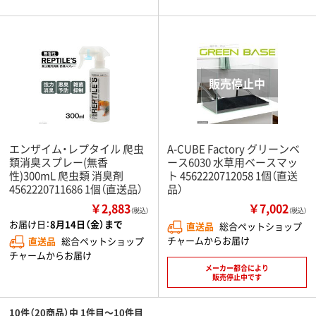
エンザイム・レプタイル 爬虫
A-CUBE Factory グリーンベ
類消臭スプレー(無香
ース6030 水草用ベースマッ
性)300mL 爬虫類 消臭剤
ト 4562220712058 1個（直送
4562220711686 1個（直送品）
品）
￥2,883
￥7,002
（税込）
（税込）
お届け日：
8月14日（金）まで
直送品
総合ペットショップ
チャームからお届け
直送品
総合ペットショップ
チャームからお届け
メーカー都合により
販売停止中です
10件（20商品）中 1件目～10件目