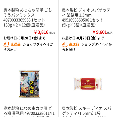
奥本製粉 めっちゃ簡単 ごち
奥本製粉 ディオ スパゲッテ
そうパンミックス
ィ 業務用 1.3mm
4970033365963 1セット
4951693350506 1セット
130g×2×12個（直送品）
(5kg×3袋)（直送品）
￥3,816
￥9,601
（税込）
（税込）
お届け日：
8月28日（金）まで
お届け日：
8月28日（金）まで
直送品
ショップダイヘイか
直送品
ショップダイヘイか
らお届け
らお届け
奥本製粉 にわの串カツ用 ど
奥本製粉 スキー ディオ スパ
ろ粉 業務用 4970033286114 1
ゲッティ（1.6mm） 1袋