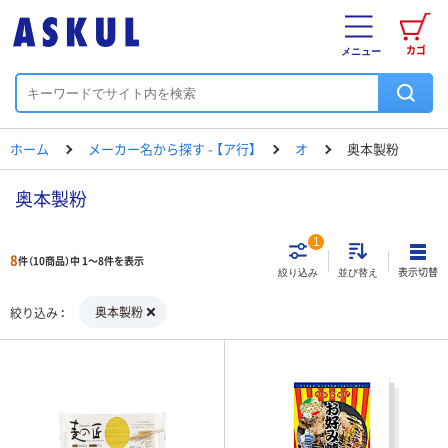
カゴ
メニュー
ホーム
メーカー名から探す - 【ア行】
オ
奥本製粉
奥本製粉
1
8
件（10商品）中 1～8件を表示
表示切替
絞り込み
並び替え
奥本製粉
絞り込み