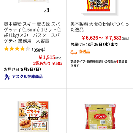
奥本製粉 スキー 麦の匠 スパ
奥本製粉 大阪の粉屋がつくっ
ゲッティ（1.6mm） 1セット（1
た逸品
袋（1kg）×3） パスタ スパ
￥6,626
￥7,582
ゲティ 業務用 大容量
お届け日：
8月26日（水）まで
（
）
358件
直送品
￥1,515
（税込）
商品タイプ・販売単位違いの商品が
3
商品あ
1袋あたり ￥505
ります
お届け日：
8月9日（日）
アスクル在庫商品