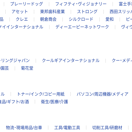
プレーリードッグ
フィフティ・ヴィジョナリー
富士手
アセット
東邦歯科産業
ストロング
西田スリッ
品
クレエ
朝倉商会
シルクロード
愛和
ピ
ケイインターナショナル
ディーエーピーネットワーク
ヴィ
ーリングジャパン
クールギアインターナショナル
クー・メデ
O園芸
菊花堂
イル
トナー/インク/コピー用紙
パソコン/周辺機器/メディア
食品/ギフト/お酒
衛生/医療/介護
物流・現場用品/台車
工具/電動工具
切削工具/研磨材