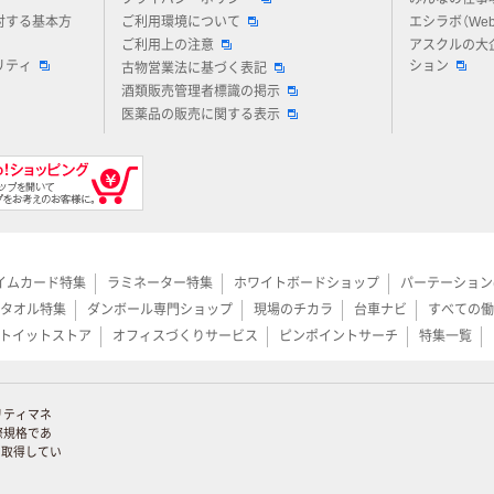
対する基本方
ご利用環境について
エシラボ（We
ご利用上の注意
アスクルの大
リティ
ション
古物営業法に基づく表記
酒類販売管理者標識の掲示
医薬品の販売に関する表示
イムカード特集
ラミネーター特集
ホワイトボードショップ
パーテーション
タオル特集
ダンボール専門ショップ
現場のチカラ
台車ナビ
すべての働
トイットストア
オフィスづくりサービス
ピンポイントサーチ
特集一覧
リティマネ
際規格であ
証を取得してい