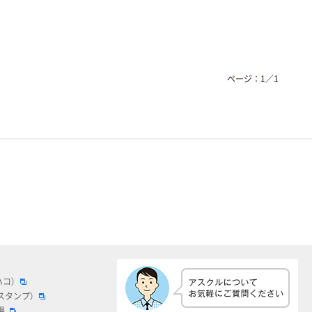
ページ：
1
／
1
ハコ）
スタンプ）
場