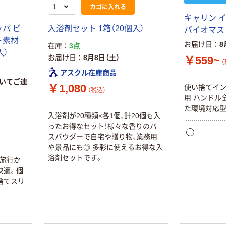
カゴに入れる
キャリン 
パ ビ
入浴剤セット 1箱（20個入）
バイオマス
ト素材
お届け日
8
在庫
3点
入）
お届け日
8月8日（土）
￥559~
（
アスクル在庫商品
いてご連
￥1,080
使い捨てイ
（税込）
用 ハンドル
た環境対応型
入浴剤が20種類×各1個、計20個も入
ったお得なセット！様々な香りのバ
スパウダーで自宅や贈り物、業務用
や景品にも◎ 多彩に使えるお得な入
浴剤セットです。
・旅行か
快適。個
捨てスリ