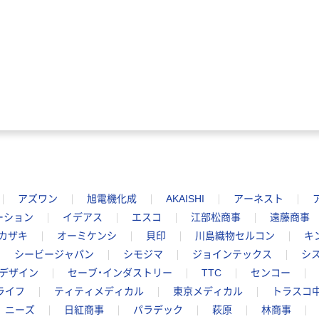
アズワン
旭電機化成
AKAISHI
アーネスト
ーション
イデアス
エスコ
江部松商事
遠藤商事
カザキ
オーミケンシ
貝印
川島織物セルコン
キ
シービージャパン
シモジマ
ジョインテックス
シ
デザイン
セーブ・インダストリー
TTC
センコー
ライフ
ティティメディカル
東京メディカル
トラスコ
ニーズ
日紅商事
パラデック
萩原
林商事