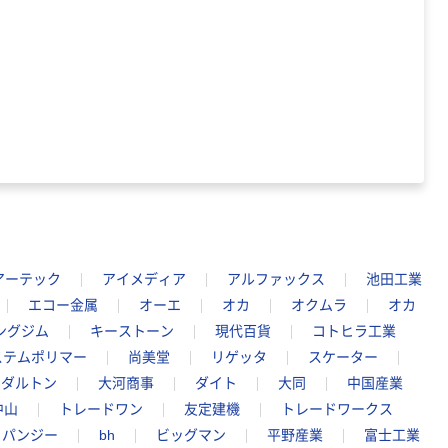
アーテック
アイメディア
アルファックス
池田工業
エコー金属
オーエ
オカ
オクムラ
オカ
ングジム
キーストーン
現代百貨
コトヒラ工業
ステムポリマー
尚美堂
リゲッタ
スケーター
ダルトン
大河商事
ダイト
大同
中国産業
中山
トレードワン
友定建機
トレードワークス
パンジー
bh
ビッグマン
平野産業
富士工業