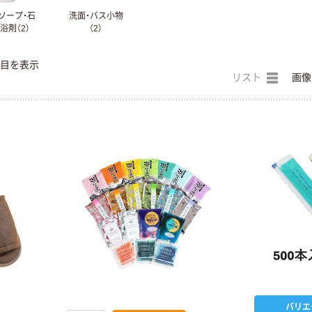
ソープ・石
洗面・バス小物
浴剤（2）
（2）
件目を表示
リスト
画像
バリエ