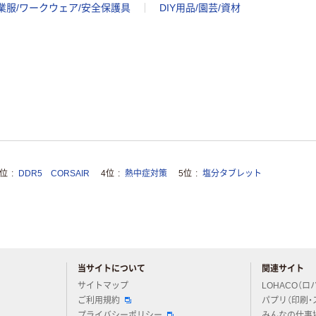
業服/ワークウェア/安全保護具
DIY用品/園芸/資材
3位
DDR5 CORSAIR
4位
熱中症対策
5位
塩分タブレット
当サイトについて
関連サイト
アスクルについてお気軽にご質問ください
サイトマップ
LOHACO（ロ
ご利用規約
パプリ（印刷・
プライバシーポリシー
みんなの仕事