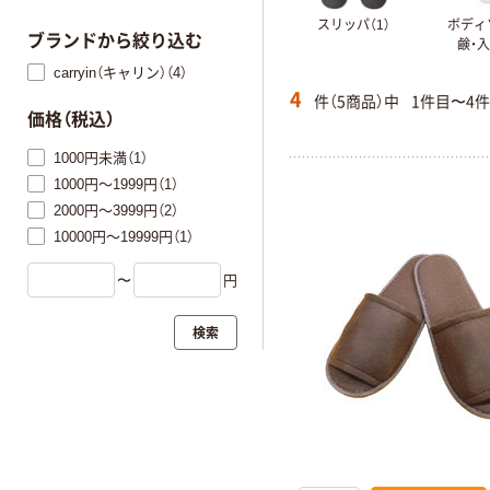
スリッパ（1）
ボディ
ブランドから絞り込む
鹸・入
carryin（キャリン）（4）
4
件（5商品）中
1件目〜4
価格（税込）
1000円未満（1）
1000円～1999円（1）
2000円～3999円（2）
10000円～19999円（1）
〜
円
検索