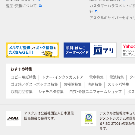
返品・交換について
カスタマーハラスメントに
針
アスクルのサイバーセキュ
おすすめ特集
コピー用紙特集
トナー・インクメガストア
電卓特集
電池特集
タ
ゴミ箱／ダストボックス特集
お掃除特集
洗剤特集
スリッパ特集
収納用品特集
シャチハタ特集
白衣・介護ユニフォームショップ
ポス
アスクルは公益社団法人日本通信
アスクルは情報セキュ
販売協会の会員です。
ジメントシステムの国
る「ISO 27001」の認
ます。