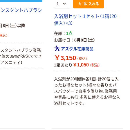
カゴに入れる
インスタントハブラシ
入浴剤セット 1セット（1箱（20
個入）×3）
月8日（土）以降
在庫
1点
税込）
お届け日
8月8日（土）
アスクル在庫商品
ンスタントハブラシ業務
全体の35%がお米ででき
￥3,150
（税込）
アメニティ！
￥1,050
1箱あたり
（税込）
入浴剤が20種類×各1個、計20個も入
ったお得なセット！様々な香りのバ
スパウダーで自宅や贈り物、業務用
や景品にも◎ 多彩に使えるお得な入
浴剤セットです。