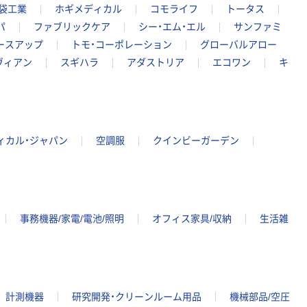
袋工業
ホギメディカル
コモライフ
トータス
パ
ファブリックケア
シー・エム・エル
サンファミ
ースアップ
トモ・コーポレーション
グローバルアロー
ヴィアン
スギハラ
アダストリア
エコワン
キ
ィカル・ジャパン
空調服
クインビーガーデン
事務機器/家電/電池/照明
オフィス家具/収納
生活雑
計測機器
研究開発・クリーンルーム用品
機械部品/空圧