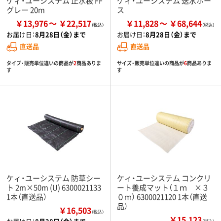
ケィ・ユーシステム 止水板 FF
ケィ・ユーシステム 送水ホー
グレー 20m
ス
￥13,976
￥22,517
￥11,828
￥68,644
お届け日：
8月28日（金）まで
お届け日：
8月28日（金）まで
直送品
直送品
タイプ・販売単位違いの商品が
2
商品ありま
サイズ・販売単位違いの商品が
6
商品ありま
す
す
ケィ・ユーシステム 防草シー
ケィ・ユーシステム コンクリ
ト 2m×50m (U) 6300021133
ート養成マット（１ｍ ×３
1本（直送品）
０ｍ） 6300021120 1本（直送
品）
￥16,503
（税込）
￥15,123