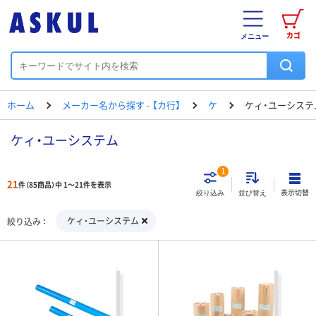
カゴ
メニュー
ホーム
メーカー名から探す - 【カ行】
ケ
ケィ・ユーシステ
ケィ・ユーシステム
1
21
件（85商品）中 1～21件を表示
表示切替
絞り込み
並び替え
ケィ・ユーシステム
絞り込み