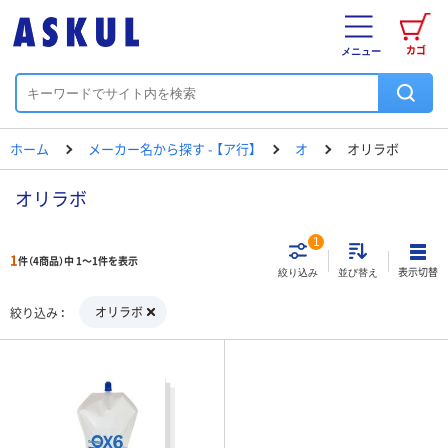
カゴ
メニュー
ホーム
メーカー名から探す - 【ア行】
オ
オリラボ
オリラボ
1
1
件（4商品）中 1～1件を表示
表示切替
絞り込み
並び替え
オリラボ
絞り込み