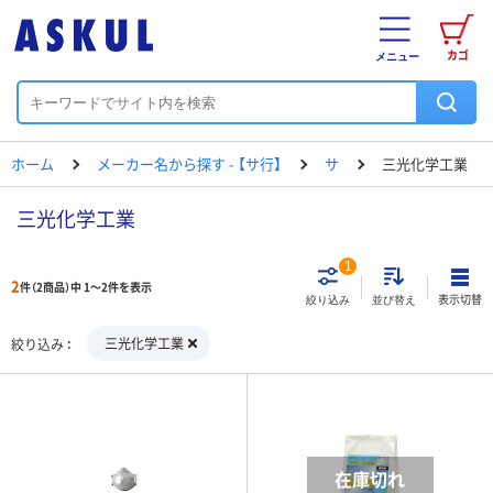
カゴ
メニュー
ホーム
メーカー名から探す - 【サ行】
サ
三光化学工業
三光化学工業
1
2
件（2商品）中 1～2件を表示
表示切替
絞り込み
並び替え
三光化学工業
絞り込み