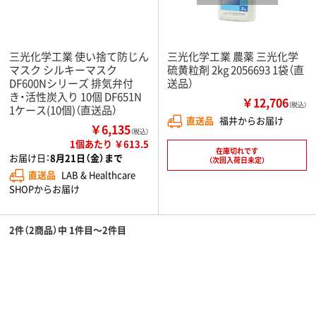
三光化学工業 使い捨て防じん
三光化学工業 農薬 三光化学
マスク シルキーマスク
硫黄粒剤 2kg 2056693 1袋（直
DF600Nシリーズ 排気弁付
送品）
き・活性炭入り 10個 DF651N
￥12,706
（税込）
1ケース(10個)（直送品）
直送品
福井からお届け
￥6,135
（税込）
1個あたり ￥613.5
在庫切れです
お届け日：
8月21日（金）まで
（次回入荷日未定）
直送品
LAB & Healthcare
SHOPからお届け
2件（2商品）中 1件目～2件目