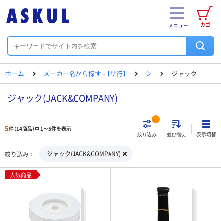
カゴ
メニュー
ホーム
メーカー名から探す - 【サ行】
シ
ジャック
ジャック(JACK&COMPANY)
1
5
件（14商品）中 1～5件を表示
表示切替
絞り込み
並び替え
ジャック(JACK&COMPANY)
絞り込み
人気商品