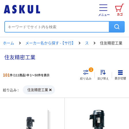
カゴ
メニュー
ホーム
メーカー名から探す - 【サ行】
ス
住友精密工業
住友精密工業
1
101
件（111商品）中 1～50件を表示
表示切替
絞り込み
並び替え
住友精密工業
絞り込み