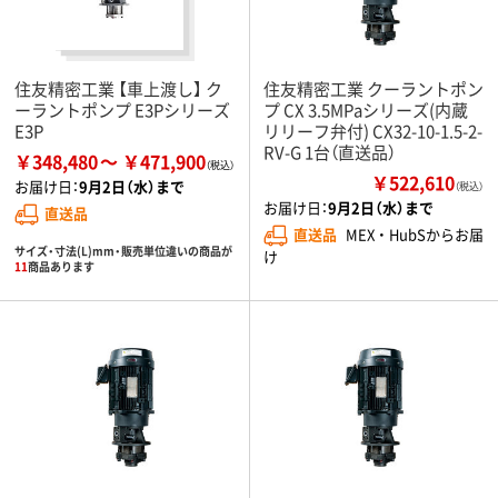
住友精密工業 【車上渡し】 ク
住友精密工業 クーラントポン
ーラントポンプ E3Pシリーズ
プ CX 3.5MPaシリーズ(内蔵
E3P
リリーフ弁付) CX32-10-1.5-2-
RV-G 1台（直送品）
￥348,480
￥471,900
￥522,610
お届け日：
9月2日（水）まで
（税込）
お届け日：
9月2日（水）まで
直送品
直送品
MEX ・ HubSからお届
サイズ・寸法(L)mm・販売単位違いの商品が
け
11
商品あります