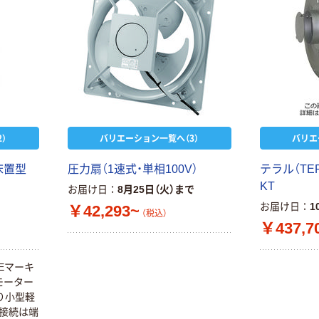
）
バリエーション一覧へ（3）
バリエ
床置型
圧力扇（1速式・単相100V）
テラル（TE
KT
お届け日
8月25日（火）まで
お届け日
1
￥42,293~
（税込）
￥437,7
CEマーキ
モーター
り小型軽
の接続は端