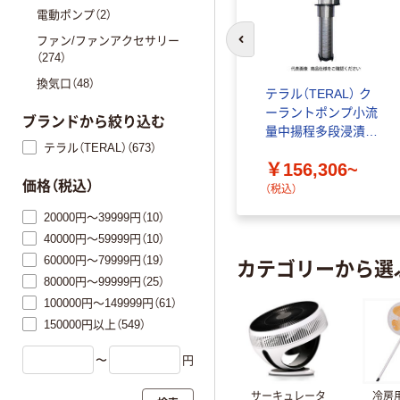
電動ポンプ（2）
ファン/ファンアクセサリー
前のスライドへ
（274）
換気口（48）
テラル（TERAL） ク
ーラントポンプ小流
ブランドから絞り込む
量中揚程多段浸漬型
テラル（TERAL）（673）
VKB-H型
￥156,306~
価格（税込）
（税込）
20000円～39999円（10）
40000円～59999円（10）
カテゴリーから選
60000円～79999円（19）
80000円～99999円（25）
100000円～149999円（61）
150000円以上（549）
〜
円
サーキュレータ
冷房用