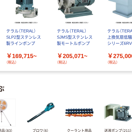
テラル（TERAL）
テラル（TERAL）
テラル（TERA
SLP2型ステンレス
SJMS型ステンレス
上換気扇低騒
製ラインポンプ
製モートルポンプ
シリーズ6RV-
￥169,715~
￥205,071~
￥275,00
（税込）
（税込）
（税込）
ぶ
品（83）
ブロワ（6）
クーラント用品
送液ポンプ（211）