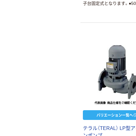
子台固定式となります。●50/
用です。●自吸機能を持ち、
も自由自在です。
バリエーション一覧へ（7
テラル（TERAL） LP型
ンポンプ