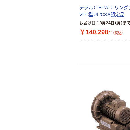
テラル（TERAL） リン
VFC型UL/CSA認定品
お届け日
8月24日（月）ま
￥140,298~
（税込）