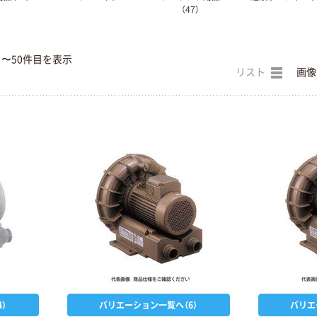
（47）
目〜50件目を表示
リスト
画像
）
バリエーション一覧へ（6）
バリエ