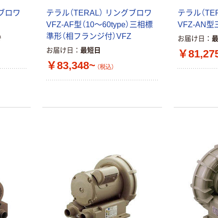
グブロワ
テラル（TERAL） リングブロワ
テラル（TE
VFZ-AF型（10～60type）三相標
VFZ-AN
準形（相フランジ付）VFZ
で
お届け日
お届け日
最短日
￥81,27
￥83,348~
（税込）