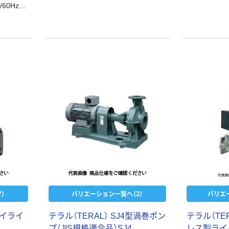
60Hz兼
設置場所
）
バリエーション一覧へ（2）
バリエ
アイライ
テラル（TERAL） SJ4型渦巻ポン
テラル（TER
プ（JIS規格適合品）SJ4
レス製ライ