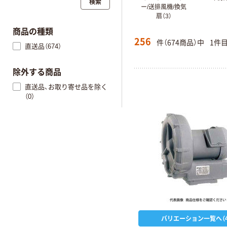
検索
ー/送排風機/換気
扇（3）
商品の種類
256
件（674商品）中
1件
直送品（674）
除外する商品
直送品、お取り寄せ品を除く
（0）
バリエーション一覧へ（4