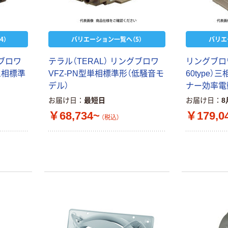
4）
バリエーション一覧へ（5）
バリエ
グブロワ
テラル（TERAL） リングブロワ
リングブロワ
）三相標準
VFZ-PN型単相標準形（低騒音モ
60type
デル）
ナー効率電
お届け日
最短日
お届け日
8
￥68,734~
￥179,0
（税込）