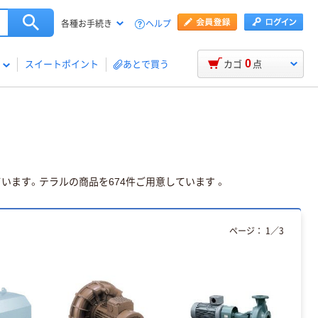
ヘルプ
各種お手続き
0
スイートポイント
あとで買う
カゴ
点
います。テラルの商品を674件ご用意しています 。
ページ：
1
／
3