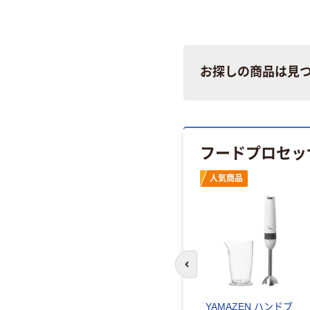
お探しの商品は見
フードプロセッ
人気商品
前のスライドへ
ター フードカ
ハンドミキサー 電動
YAMAZEN ハンドブ