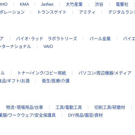
OHO
KMA
JetNet
大竹産業
渋谷
電響社
ポレーション
トランスゲイト
アミティ
デジタルラン
ア
バイオ・ラッド ラボラトリーズ
パール金属
バイエ
ンターナショナル
VAIO
イル
トナー/インク/コピー用紙
パソコン/周辺機器/メディア
食品/ギフト/お酒
衛生/医療/介護
物流・現場用品/台車
工具/電動工具
切削工具/研磨材
業服/ワークウェア/安全保護具
DIY用品/園芸/資材