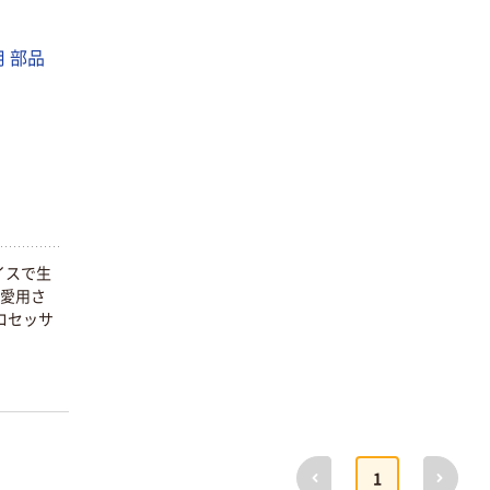
 部品
イスで生
く愛用さ
ロセッサ
前へ
次へ
1