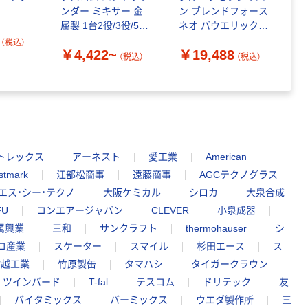
ンダー ミキサー 金
ン ブレンドフォース
フ
属製 1台2役/3役/5役
ネオ パウエリックス
￥
【つぶす/まぜる/きざ
マルチ BL42X1JP 1
（税込）
￥4,422~
￥19,488
む/おろす/泡立てる】
台（直送品）
（
（税込）
（税込）
トレックス
アーネスト
愛工業
American
stmark
江部松商事
遠藤商事
AGCテクノグラス
エス・シー・テクノ
大阪ケミカル
シロカ
大泉合成
FU
コンエアージャパン
CLEVER
小泉成器
属興業
三和
サンクラフト
thermohauser
シ
コ産業
スケーター
スマイル
杉田エース
ス
竹越工業
竹原製缶
タマハシ
タイガークラウン
ツインバード
T-fal
テスコム
ドリテック
友
バイタミックス
バーミックス
ウエダ製作所
三