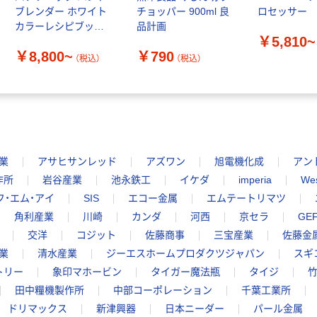
ブレンダー ホワイト
チョッパー 900ml 良
ロセッサー
カラーレシピブック
品計画
￥5,810~
付き
￥8,800~
￥790
（税込）
（税込）
業
アサヒサンレッド
アズワン
旭電機化成
アン
作所
岩谷産業
池永鉄工
イケダ
imperia
We
フ・エム・アイ
SIS
エコー金属
エムテートリマツ
角利産業
川崎
カンダ
河西
京セラ
GE
交洋
コジット
佐藤商事
三宝産業
佐藤金
業
清水産業
ジーエスホームプロダクツジャパン
スギ
トリー
象印マホービン
タイガー魔法瓶
タイジ
田中糧機製作所
中部コーポレーション
千葉工業所
ドリマックス
新津興器
日本ニーダー
パール金属