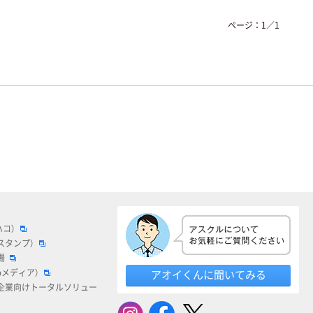
ページ：
1
／
1
ハコ）
スタンプ）
場
bメディア）
アオイくんに聞いてみる
企業向けトータルソリュー