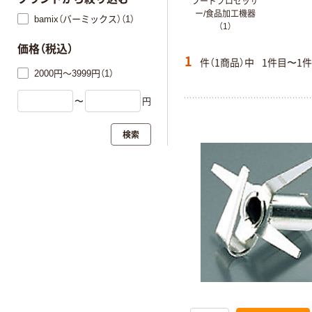
フードプロセッサ
ー/食品加工機器
bamix（バーミックス）（1）
（1）
価格（税込）
1
件（1商品）中
1件目〜1
2000円～3999円（1）
〜
円
検索