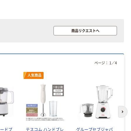
商品リクエストへ
ページ：
1
／
4
人気商品
次の
 フードプ
テスコム ハンドブレ
グループセブジャパ
カ