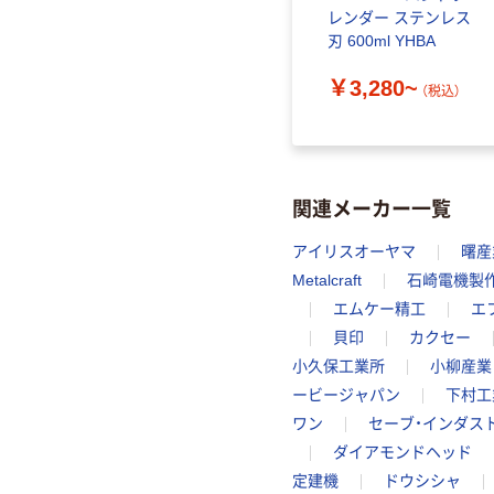
 離乳食はさみ
泡立て器 立てておけ
レンダー ステンレス
クター MKフ
る 収納ケース付き
刃 600ml YHBA
レトロ
食洗機対応ビーター
01
￥4,530
￥3,280~
4 1個（直送品）
シルバー THM1300-
（税込）
（税込）
（税込）
S/DE テスコム 1個
（直送品）
関連メーカー一覧
アイリスオーヤマ
曙産
Metalcraft
石崎電機製
エムケー精工
エ
貝印
カクセー
小久保工業所
小柳産業
ービージャパン
下村工
ワン
セーブ・インダス
ダイアモンドヘッド
定建機
ドウシシャ