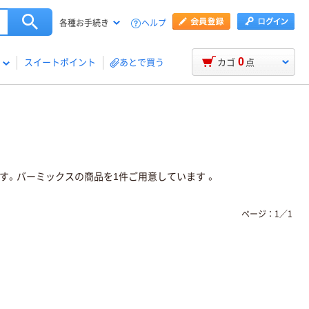
ヘルプ
各種お手続き
0
スイートポイント
あとで買う
カゴ
点
す。バーミックスの商品を1件ご用意しています 。
ページ：
1
／
1