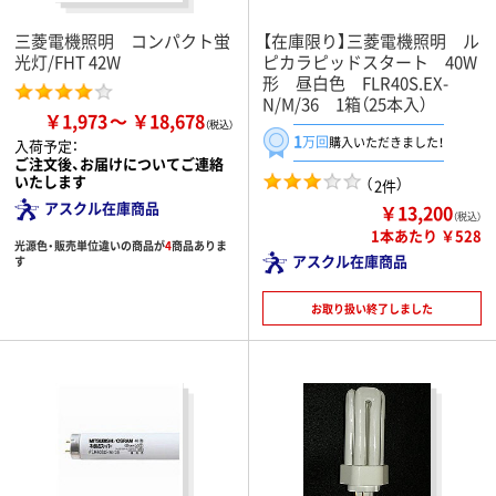
三菱電機照明 コンパクト蛍
【在庫限り】三菱電機照明 ル
光灯/FHT 42W
ピカラピッドスタート 40W
形 昼白色 FLR40S.EX-
N/M/36 1箱（25本入）
￥1,973
￥18,678
1
万回
購入いただきました！
入荷予定：
ご注文後、お届けについてご連絡
いたします
（
）
2件
アスクル在庫商品
￥13,200
（税込）
1本あたり ￥528
光源色・販売単位違いの商品が
4
商品ありま
アスクル在庫商品
す
お取り扱い終了しました