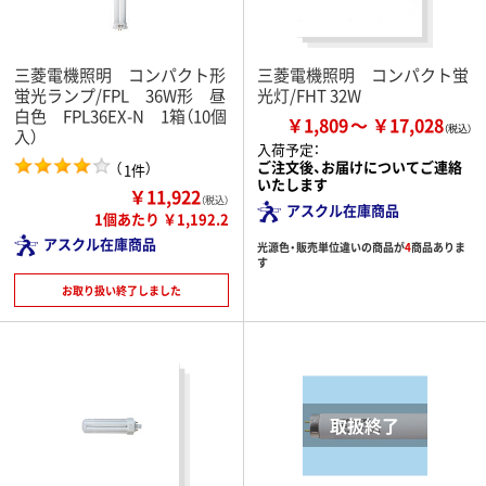
三菱電機照明 コンパクト形
三菱電機照明 コンパクト蛍
蛍光ランプ/FPL 36W形 昼
光灯/FHT 32W
白色 FPL36EX-N 1箱（10個
￥1,809
￥17,028
入）
入荷予定：
ご注文後、お届けについてご連絡
（
）
1件
いたします
￥11,922
（税込）
アスクル在庫商品
1個あたり ￥1,192.2
アスクル在庫商品
光源色・販売単位違いの商品が
4
商品ありま
す
お取り扱い終了しました