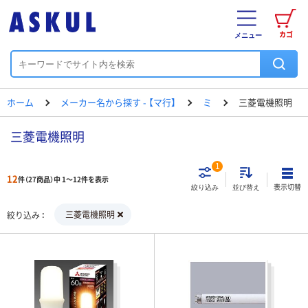
カゴ
メニュー
ホーム
メーカー名から探す - 【マ行】
ミ
三菱電機照明
三菱電機照明
1
12
件（27商品）中 1～12件を表示
表示切替
絞り込み
並び替え
三菱電機照明
絞り込み