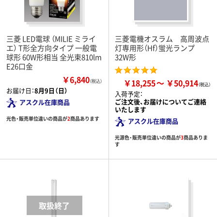
三菱 LED電球 （MILIE ミライ
三菱電機オスラム 高周波点
エ） T形全方向タイプ 一般電
灯専用形（Hf）蛍光ランプ
球形 60W形相当 全光束810lm
32W形
E26口金
￥6,840
￥18,255
￥50,914
（税込）
お届け日：
8月9日（日）
入荷予定：
ご注文後、お届けについてご連絡
アスクル在庫商品
いたします
光色・販売単位違いの商品が
2
商品あります
アスクル在庫商品
光源色・販売単位違いの商品が
3
商品ありま
す