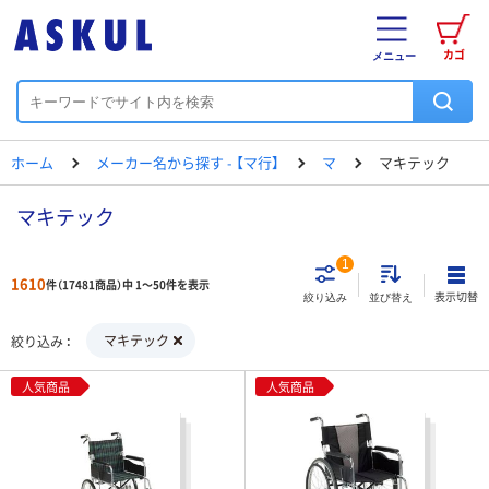
カゴ
メニュー
ホーム
メーカー名から探す - 【マ行】
マ
マキテック
マキテック
1
1610
件（17481商品）中 1～50件を表示
表示切替
絞り込み
並び替え
マキテック
絞り込み
人気商品
人気商品