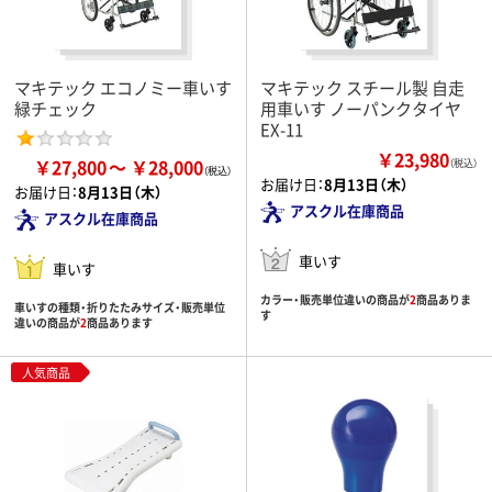
マキテック エコノミー車いす
マキテック スチール製 自走
緑チェック
用車いす ノーパンクタイヤ
EX-11
￥23,980
￥27,800
￥28,000
（税込）
お届け日：
8月13日（木）
お届け日：
8月13日（木）
アスクル在庫商品
アスクル在庫商品
車いす
車いす
カラー・販売単位違いの商品が
2
商品ありま
車いすの種類・折りたたみサイズ・販売単位
す
違いの商品が
2
商品あります
人気商品