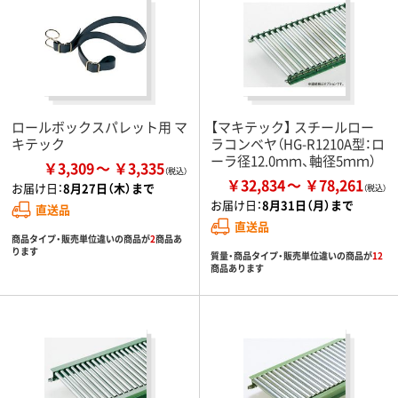
ロールボックスパレット用 マ
【マキテック】 スチールロー
キテック
ラコンベヤ（HG-R1210A型：ロ
ーラ径12.0ｍｍ、軸径5ｍｍ）
￥3,309
￥3,335
￥32,834
￥78,261
お届け日：
8月27日（木）まで
お届け日：
8月31日（月）まで
直送品
直送品
商品タイプ・販売単位違いの商品が
2
商品あ
ります
質量・商品タイプ・販売単位違いの商品が
12
商品あります