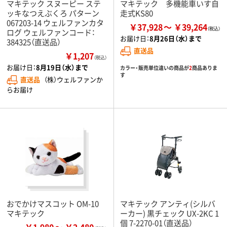
マキテック スヌーピー ステ
マキテック 多機能車いす自
ッキなつえぶくろ パターン
走式KS80
067203-14 ウェルファンカタ
￥37,928
￥39,264
ログ ウェルファンコード：
お届け日：
8月26日（水）まで
384325（直送品）
直送品
￥1,207
（税込）
お届け日：
8月19日（水）まで
カラー・販売単位違いの商品が
2
商品ありま
す
直送品
（株）ウェルファンか
らお届け
おでかけマスコット OM-10
マキテック アンティ(シルバ
マキテック
ーカー) 黒チェック UX-2KC 1
個 7-2270-01（直送品）
￥1,980
￥2,480