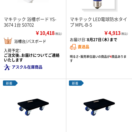
マキテック 浴槽ボード YS-
マキテック LED電球防水タイ
3674 1台 S0702
プ MPL-B-5
￥10,418
￥4,913
（税込）
（税込）
お届け日：
8月27日（木）まで
浴槽台/バスボード
直送品
入荷予定：
ご注文後、お届けについてご連絡
明るさ・販売単位違いの商品が
4
商品ありま
いたします
す
アスクル在庫商品
新着
新着